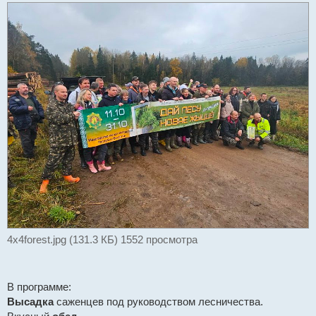
н
н
о
е
с
о
о
б
щ
е
н
и
е
4x4forest.jpg (131.3 КБ) 1552 просмотра
В программе:
Высадка
саженцев под руководством лесничества.