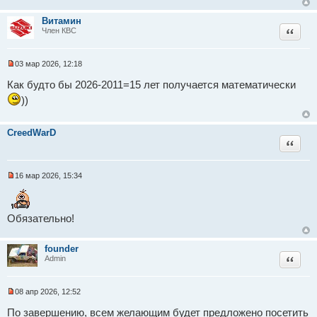
Витамин
Цитат
Член КВС
03 мар 2026, 12:18
Н
е
Как будто бы 2026-2011=15 лет получается математически
п
))
р
о
ч
и
CreedWarD
т
Цитат
а
н
н
о
16 мар 2026, 15:34
е
Н
с
е
о
п
о
р
Обязательно!
б
о
щ
ч
е
и
н
т
founder
и
а
Цитат
Admin
е
н
н
о
08 апр 2026, 12:52
е
Н
с
е
По завершению, всем желающим будет предложено посетить
о