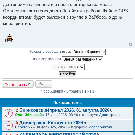
п
о
достопримечательности и просто интересные места
р
б
о
щ
Смолевичского и соседнего Логойского района. Файл с GPS
ч
е
и
координатами будет выложен в группе в Вайбере, в день
н
т
и
мероприятия.
а
е
н
н
о
е
с
о
о
Показать сообщения за:
б
Поле сортировки
щ
е
н
и
е
Ответить
4 сообщения • Страница
1
из
1
Похожие темы
Борисовский триал 2026. 01 августа 2026
П
В
Олег Збинский
» 15 июл 2026, 08:48 » в форуме
Джип-триал
е
л
р
Джиперское Рождество 2026
о
П
В
е
ж
СерегаА6
» 30 дек 2025, 20:41 » в форуме
Мероприятия
е
л
й
е
р
о