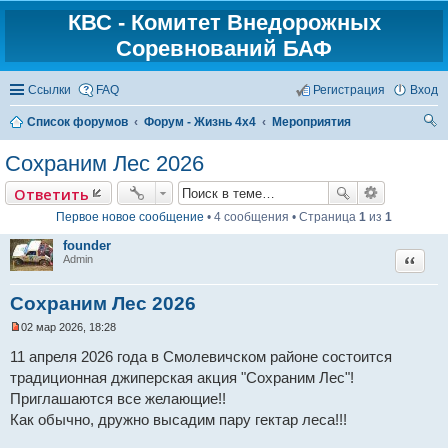
КВС - Комитет Внедорожных
Соревнований БАФ
Ссылки
FAQ
Регистрация
Вход
Список форумов
Форум - Жизнь 4х4
Мероприятия
ои
Сохраним Лес 2026
ск
Ответить
Первое новое сообщение
• 4 сообщения • Страница
1
из
1
founder
Цитат
Admin
Сохраним Лес 2026
02 мар 2026, 18:28
Н
е
11 апреля 2026 года в Смолевичском районе состоится
п
традиционная джиперская акция "Сохраним Лес"!
р
о
Приглашаются все желающие!!
ч
и
Как обычно, дружно высадим пару гектар леса!!!
т
а