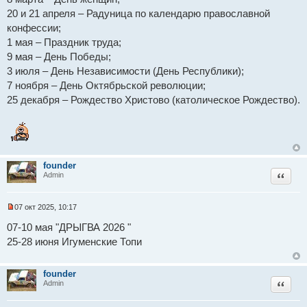
20 и 21 апреля – Радуница по календарю православной
конфессии;
1 мая – Праздник труда;
9 мая – День Победы;
3 июля – День Независимости (День Республики);
7 ноября – День Октябрьской революции;
25 декабря – Рождество Христово (католическое Рождество).
founder
Цитат
Admin
07 окт 2025, 10:17
Н
е
07-10 мая "ДРЫГВА 2026 "
п
25-28 июня Игуменские Топи
р
о
ч
и
founder
т
Цитат
Admin
а
н
н