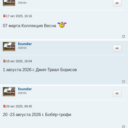
е
Цитат
Admin
с
о
о
17 окт 2025, 16:16
б
Н
щ
е
е
07 марта Коллекция Весна
п
н
р
и
о
е
ч
и
founder
т
Цитат
Admin
а
н
н
о
18 окт 2025, 16:04
е
Н
с
е
1 августа 2026 г. Джип-Триал Борисов
о
п
о
р
б
о
щ
ч
е
и
founder
н
т
Цитат
Admin
и
а
е
н
н
о
29 окт 2025, 09:45
е
Н
с
е
20 -23 августа 2026 г. Бобёр-трофи
о
п
о
р
б
о
щ
ч