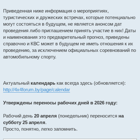
н
н
Приведенная ниже информация о мероприятиях,
о
е
туристических и дружеских встречах, которые потенциально
с
о
могут состояться в будущем, не является анонсом дат
о
проведения либо приглашением принять участие в них! Даты
б
щ
и наименования это предварительный прогноз, приведены
е
н
справочно и КВС может в будущем не иметь отношения к их
и
проведению, за исключением официальных соревнований по
е
автомобильному спорту.
Актуальный
календарь
как всегда здесь (обновляется):
http://4x4forum.by/page/calendar
Утверждены переносы рабочих дней в 2026 году:
Рабочий день
20 апреля
(понедельник) переносится
на
субботу 25 апреля
.
Просто, понятно, легко запомнить.