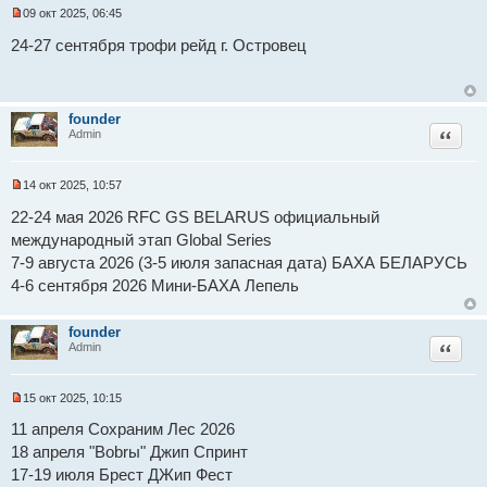
о
09 окт 2025, 06:45
е
Н
с
е
24-27 сентября трофи рейд г. Островец
о
п
о
р
б
о
щ
ч
е
и
founder
н
т
Цитат
Admin
и
а
е
н
н
о
14 окт 2025, 10:57
е
Н
с
е
22-24 мая 2026 RFC GS BELARUS официальный
о
п
о
международный этап Global Series
р
б
о
7-9 августа 2026 (3-5 июля запасная дата) БАХА БЕЛАРУСЬ
щ
ч
е
и
4-6 сентября 2026 Мини-БАХА Лепель
н
т
и
а
е
н
founder
н
Цитат
Admin
о
е
с
о
15 окт 2025, 10:15
о
Н
б
е
11 апреля Сохраним Лес 2026
щ
п
18 апреля "Bobrы" Джип Спринт
е
р
н
о
17-19 июля Брест ДЖип Фест
и
ч