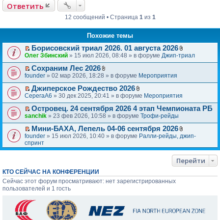
Ответить
б
щ
12 сообщений • Страница
1
из
1
е
н
и
Похожие темы
е
Борисовский триал 2026. 01 августа 2026
П
В
Олег Збинский
» 15 июл 2026, 08:48 » в форуме
Джип-триал
е
л
р
Сохраним Лес 2026
о
П
В
е
ж
founder
» 02 мар 2026, 18:28 » в форуме
Мероприятия
е
л
й
е
р
Джиперское Рождество 2026
о
т
н
П
В
е
ж
и
и
СерегаА6
» 30 дек 2025, 20:41 » в форуме
Мероприятия
е
л
й
е
к
я
р
Островец. 24 сентября 2026 4 этап Чемпионата РБ
о
т
н
п
П
е
ж
и
и
sanchik
е
» 23 фев 2026, 10:58 » в форуме
Трофи-рейды
е
й
е
к
я
р
р
Мини-БАХА, Лепель 04-06 сентября 2026
т
н
п
в
П
В
е
и
и
founder
е
» 15 июл 2026, 10:40 » в форуме
Ралли-рейды, джип-
о
е
л
й
к
я
спринт
р
м
р
о
т
п
в
у
е
ж
и
е
о
н
Перейти
й
е
к
р
м
е
т
н
п
в
у
п
КТО СЕЙЧАС НА КОНФЕРЕНЦИИ
и
и
е
о
н
р
Сейчас этот форум просматривают: нет зарегистрированных
к
я
р
м
е
о
пользователей и 1 гость
п
в
у
п
ч
е
о
н
р
и
р
м
е
о
т
в
у
п
ч
а
о
н
р
и
н