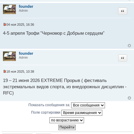
е
и
founder
н
т
Цитат
Admin
и
а
е
н
н
о
04 ноя 2025, 16:36
е
Н
с
е
4-5 апреля Трофи "Черномор с Добрым сердцем"
о
п
о
р
б
о
щ
ч
е
и
founder
н
т
Цитат
Admin
и
а
е
н
н
о
18 ноя 2025, 10:38
е
Н
с
е
19 – 21 июня 2026 EXTREME Прорыв ( фестиваль
о
п
о
экстремальных видов спорта, из внедорожных дисциплин -
р
б
о
RFC)
щ
ч
е
и
н
т
Показать сообщения за:
и
а
е
н
Поле сортировки
н
о
е
с
о
о