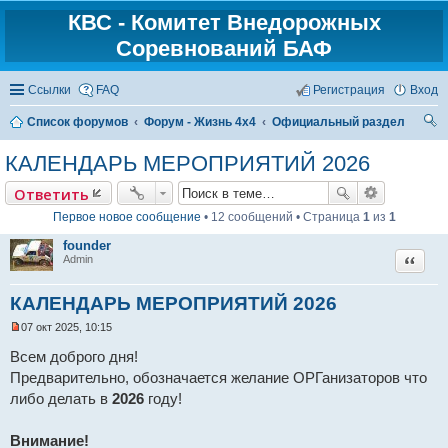
КВС - Комитет Внедорожных
Соревнований БАФ
Ссылки
FAQ
Регистрация
Вход
Список форумов
Форум - Жизнь 4х4
Официальный раздел
ои
КАЛЕНДАРЬ МЕРОПРИЯТИЙ 2026
ск
Ответить
Первое новое сообщение
• 12 сообщений • Страница
1
из
1
founder
Цитат
Admin
КАЛЕНДАРЬ МЕРОПРИЯТИЙ 2026
07 окт 2025, 10:15
Н
е
Всем доброго дня!
п
Предварительно, обозначается желание ОРГанизаторов что
р
о
либо делать в
2026
году!
ч
и
т
Внимание!
а