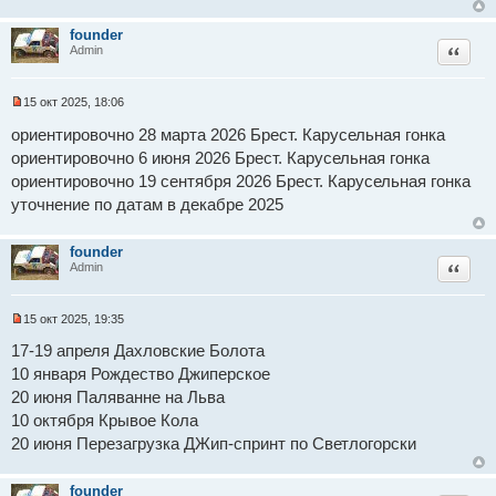
е
и
т
founder
а
Цитат
н
Admin
н
о
е
15 окт 2025, 18:06
с
Н
о
е
ориентировочно 28 марта 2026 Брест. Карусельная гонка
о
п
б
ориентировочно 6 июня 2026 Брест. Карусельная гонка
р
щ
о
ориентировочно 19 сентября 2026 Брест. Карусельная гонка
е
ч
н
и
уточнение по датам в декабре 2025
и
т
е
а
н
founder
н
Цитат
Admin
о
е
с
о
15 окт 2025, 19:35
о
Н
б
е
17-19 апреля Дахловские Болота
щ
п
10 января Рождество Джиперское
е
р
н
о
20 июня Паляванне на Льва
и
ч
е
и
10 октября Крывое Кола
т
20 июня Перезагрузка ДЖип-спринт по Светлогорски
а
н
н
о
founder