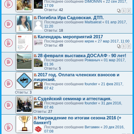
П
е
и
о
Последнее сообщение
DIMONNN
«
22 сен 2017,
о
и
и
в
е
п
т
м
17:09
б
к
ю
о
р
р
а
у
Ответы:
42
щ
п
1
2
м
е
о
н
с
е
е
у
й
Погибла Ира Садовская. ДТП.
ч
н
о
н
р
н
П
т
и
о
Последнее сообщение
Maltsakrat
«
01 апр 2017,
о
и
в
е
е
и
т
м
11:20
б
ю
о
п
р
к
а
у
Ответы:
18
щ
м
р
е
п
н
с
е
у
Календарь мероприятий 2017
о
й
е
н
о
н
н
П
Последнее сообщение
кирик
«
27 мар 2017, 11:00
ч
т
р
о
о
и
е
е
Ответы:
49
и
и
в
1
2
м
б
ю
п
р
т
к
о
у
щ
р
е
а
п
м
с
28 февраля выставка ДОСААФ - 90 лет!
е
о
й
н
е
у
П
о
н
Последнее сообщение
Романыч
«
01 мар 2017,
ч
т
н
р
н
е
о
и
01:36
и
и
о
в
е
р
б
ю
Ответы:
5
т
к
м
о
п
е
щ
а
п
2017 год. Оплата членских взносов и
у
м
р
й
е
н
е
П
лицензий.
с
у
о
т
н
н
р
е
о
н
Последнее сообщение
founder
«
21 фев 2017,
ч
и
и
о
в
р
о
е
07:42
и
к
ю
м
о
е
б
Ответы:
3
п
т
п
у
м
й
щ
р
а
е
с
Судейский семинар и аттестация.
у
т
е
о
н
р
о
П
н
Последнее сообщение
founder
«
31 дек 2016,
и
н
ч
н
в
о
е
е
07:46
к
и
и
о
о
б
р
Ответы:
п
27
п
ю
т
м
м
щ
е
р
е
а
Награждение по итогам сезона 2016 (+
у
у
е
й
о
р
П
н
с
н
банкет!)
н
т
ч
в
е
н
о
е
Последнее сообщение
Витамин
«
20 дек 2016,
и
и
и
о
р
о
о
п
07:08
ю
к
т
м