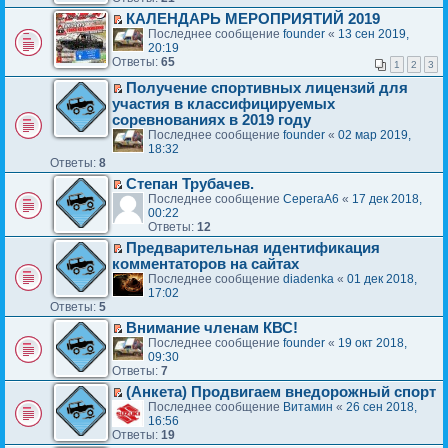
о
е
о
н
е
и
у
ч
КАЛЕНДАРЬ МЕРОПРИЯТИЙ 2019
р
о
н
й
ю
н
и
П
Последнее сообщение
founder
«
13 сен 2019,
в
б
о
т
е
т
е
20:19
о
щ
м
и
п
а
р
Ответы:
65
м
е
у
к
1
2
3
р
н
е
у
н
с
п
о
н
й
Получение спортивных лицензий для
н
и
о
е
ч
П
о
т
участия в классифицируемых
е
ю
о
р
и
е
м
и
соревнованиях в 2019 году
п
б
в
т
р
у
к
р
щ
о
Последнее сообщение
founder
«
02 мар 2019,
а
е
с
п
о
е
м
18:32
н
й
о
е
ч
Ответы:
8
н
у
н
т
о
р
и
и
н
о
Степан Трубачев.
и
б
в
т
ю
е
м
П
к
щ
о
Последнее сообщение
СерегаА6
«
17 дек 2018,
а
п
у
е
п
е
м
00:22
н
р
с
р
е
н
у
Ответы:
12
н
о
о
е
р
и
н
о
ч
Предварительная идентификация
о
й
в
ю
е
м
П
и
комментаторов на сайтах
б
т
о
п
у
е
т
щ
Последнее сообщение
diadenka
«
01 дек 2018,
и
м
р
с
р
а
е
17:02
к
у
о
о
е
н
Ответы:
5
н
п
н
ч
о
й
н
и
е
е
и
Внимание членам КВС!
б
т
о
ю
р
п
т
П
щ
Последнее сообщение
founder
«
19 окт 2018,
и
м
в
р
а
е
е
09:30
к
у
о
о
н
р
Ответы:
н
7
п
с
м
ч
н
е
и
е
о
(Анкета) Продвигаем внедорожный спорт
у
и
о
й
ю
р
о
П
н
Последнее сообщение
Витамин
«
26 сен 2018,
т
м
т
в
б
е
е
16:56
а
у
и
о
щ
р
п
Ответы:
19
н
с
к
м
е
е