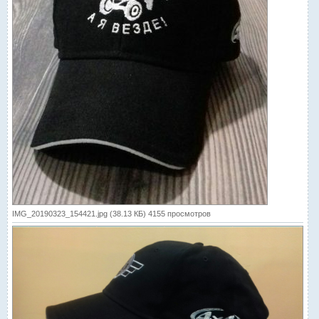
IMG_20190323_154421.jpg (38.13 КБ) 4155 просмотров