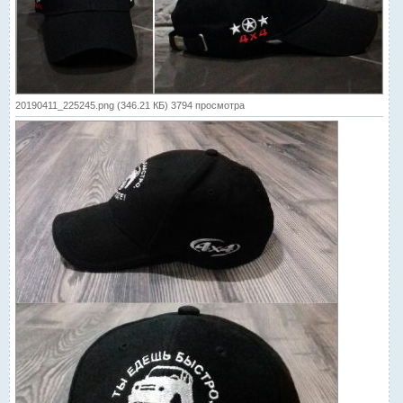
20190411_225245.png (346.21 КБ) 3794 просмотра