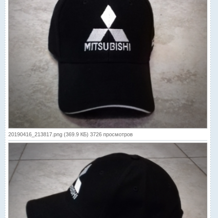
20190416_213817.png (369.9 КБ) 3726 просмотров