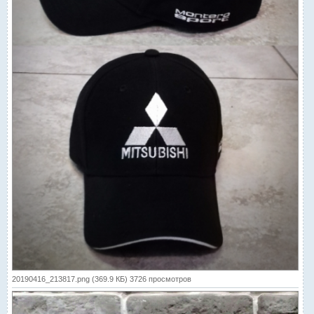
20190416_213817.png (369.9 КБ) 3726 просмотров