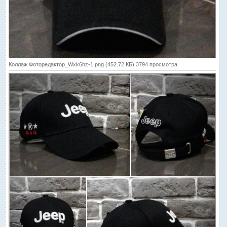
Коллаж Фоторедактор_Wxk6hz-1.png (452.72 КБ) 3794 просмотра