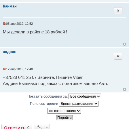
е
и
Кайман
н
т
Цитат
и
а
е
н
н
о
05 апр 2019, 12:52
е
Н
с
е
Мы делали в районе 18 рублей !
о
п
о
р
б
о
щ
ч
е
и
андрон
н
т
Цитат
и
а
е
н
н
о
12 апр 2019, 12:48
е
Н
с
е
+37529 641 25 07 Звоните. Пишите Viber
о
п
о
Андрей Вышивка под заказ с логотипом вашего Авто
р
б
о
щ
ч
е
и
Показать сообщения за:
н
т
и
а
Поле сортировки
е
н
н
о
е
с
о
Ответить
о