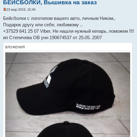
БЕЙСБОЛКИ, Вышивка на заказ
23 мар 2019, 15:44
Н
е
Бейсболки с логотипом вашего авто, личным Ником,.
п
Подарок другу или себе, любимому ..
р
о
+37529 641 25 07 Viber. Не нашли нужный кепарь, поможем !!!!
ч
и
ип Степичева ОВ унн 190674537 от 25.05. 2007
т
а
ВЛОЖЕНИЯ
н
н
о
е
с
о
о
б
щ
е
н
и
е