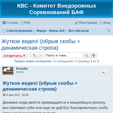
КВС - Комитет Внедорожных
Соревнований БАФ
Ссылки
FAQ
Регистрация
Вход
Список форумов
Форум - Жизнь 4х4
Все обо всем
ои
Жуткое видео! (обрыв скобы +
ск
динамическая стропа)
Ответить
Первое новое сообщение
• 9 сообщений • Страница
1
из
1
founder
Цитат
Admin
Жуткое видео! (обрыв скобы +
динамическая стропа)
14 дек 2017, 16:59
Н
е
Динамка когда рвется превращается в мощнейшую рогатку,
п
выстреливая себя или еще не дай Бог буксировочную скобу
р
о
(или шакл) со скоростью пули.