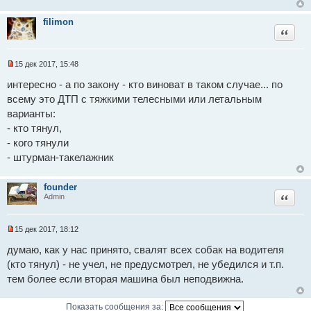
о
е
filimon
с
Цитат
о
о
б
щ
15 дек 2017, 15:48
е
Н
н
е
интересно - а по закону - кто виноват в таком случае... по
и
п
е
всему это ДТП с тяжкими телесными или летальным
р
о
варианты:
ч
и
- кто тянул,
т
- кого тянули
а
н
- штурман-такелажник
н
о
е
founder
с
Цитат
Admin
о
о
б
щ
15 дек 2017, 18:12
е
Н
н
е
думаю, как у нас принято, свалят всех собак на водителя
и
п
е
(кто тянул) - не учел, не предусмотрел, не убедился и т.п.
р
о
тем более если вторая машина был неподвижна.
ч
и
т
Показать сообщения за:
а