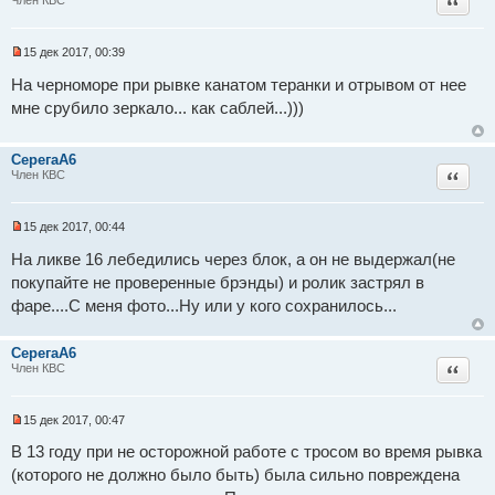
Цитат
Член КВС
15 дек 2017, 00:39
Н
е
На черноморе при рывке канатом теранки и отрывом от нее
п
мне срубило зеркало... как саблей...)))
р
о
ч
и
СерегаА6
т
Цитат
Член КВС
а
н
н
о
15 дек 2017, 00:44
е
Н
с
е
На ликве 16 лебедились через блок, а он не выдержал(не
о
п
о
покупайте не проверенные брэнды) и ролик застрял в
р
б
о
фаре....С меня фото...Ну или у кого сохранилось...
щ
ч
е
и
н
т
и
СерегаА6
а
е
Цитат
н
Член КВС
н
о
е
15 дек 2017, 00:47
с
Н
о
е
В 13 году при не осторожной работе с тросом во время рывка
о
п
б
(которого не должно было быть) была сильно повреждена
р
щ
о