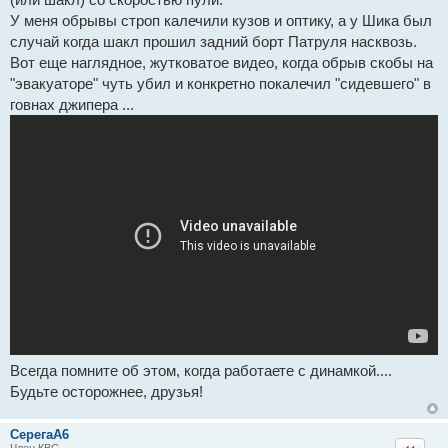
ч
и
У меня обрывы строп калечили кузов и оптику, а у Шика был
т
случай когда шакл прошил задний борт Патруля насквозь.
а
н
Вот еще наглядное, жутковатое видео, когда обрыв скобы на
н
"эвакуаторе" чуть убил и конкретно покалечил "сидевшего" в
о
е
говнах джипера ...
с
о
о
б
щ
е
н
и
е
Всегда помните об этом, когда работаете с динамкой....
Будьте осторожнее, друзья!
СерегаА6