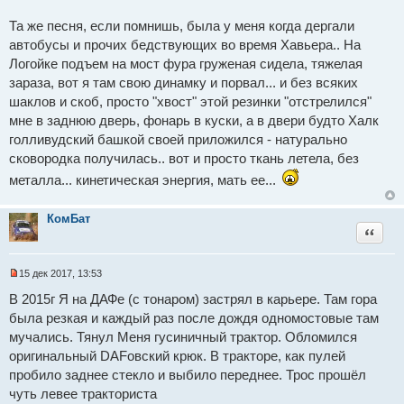
н
о
н
Та же песня, если помнишь, была у меня когда дергали
о
ч
е
автобусы и прочих бедствующих во время Хавьера.. На
с
н
о
Логойке подъем на мост фура груженая сидела, тяжелая
и
о
зараза, вот я там свою динамку и порвал... и без всяких
б
к
щ
шаклов и скоб, просто "хвост" этой резинки "отстрелился"
т
е
мне в заднюю дверь, фонарь в куски, а в двери будто Халк
н
е
и
голливудский башкой своей приложился - натурально
е
м
сковородка получилась.. вот и просто ткань летела, без
ы
металла... кинетическая энергия, мать ее...
КомБат
Цитат
15 дек 2017, 13:53
Н
е
В 2015г Я на ДАФе (с тонаром) застрял в карьере. Там гора
п
была резкая и каждый раз после дождя одномостовые там
р
о
мучались. Тянул Меня гусиничный трактор. Обломился
ч
и
оригинальный DAFовский крюк. В тракторе, как пулей
т
пробило заднее стекло и выбило переднее. Трос прошёл
а
н
чуть левее тракториста
н