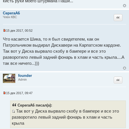
кисть руки моего штурмана Паши...
е
ч
н
и
и
т
е
СерегаА6
а
Цитат
н
Член КВС
н
о
е
15 дек 2017, 00:52
с
Н
о
е
Что касается Шика, то я был свидетелем, как он
о
п
б
Патрольчиком выдирал Дискавери на Карпатском кардоне.
р
щ
о
Так вот у Диска вырвало скобу в бампере и все это
е
ч
н
и
разворотило левый задний фонарь в хлам и часть крыла....А
и
т
е
так все ничего...)))
а
н
н
о
founder
е
Цитат
Admin
с
о
о
15 дек 2017, 09:47
б
Н
щ
е
е
п
н
СерегаА6 писал(а):
р
и
Так вот у Диска вырвало скобу в бампере и все это
о
е
ч
И
разворотило левый задний фонарь в хлам и часть
и
с
т
крыла
а
т