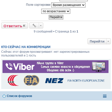
н
Поле сортировки
н
о
е
с
о
о
Ответить
б
щ
9 сообщений • Страница
1
из
1
е
н
и
Перейти
е
КТО СЕЙЧАС НА КОНФЕРЕНЦИИ
Сейчас этот форум просматривают: нет зарегистрированных
пользователей и 1 гость
Список форумов