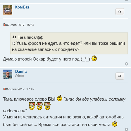
ч
и
КомБат
т
Цитат
а
н
н
о
07 фев 2017, 15:34
е
Н
с
е
о
п
Tara писал(а):
о
р
б
Yura
, фрося не едет, а что едет? или вы тоже решили
о
щ
ч
И
на скамейке запасных посидеть?
е
и
с
н
т
и
Думаю второй Оскар будет у него под (_*_)
а
т
е
н
о
н
о
Danila
ч
е
Цитат
Admin
с
н
о
и
о
б
07 фев 2017, 17:42
к
Н
щ
е
т
е
Tara
, ключевое слово
БЫ
"знал бы где упадешь соломку
п
н
е
р
и
о
е
м
подстелил"
ч
ы
и
У меня изменилась ситуация и не важно, какой автомобиль
т
а
был бы сейчас... Время всё расставит на свои места
н
н