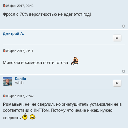
н
о
06 фев 2017, 20:42
е
Н
с
е
Фрося с 70% вероятностью не едет этот год!
о
п
о
р
б
о
щ
ч
е
и
Дмитрий А.
н
т
Цитат
и
а
е
н
н
о
06 фев 2017, 21:11
е
Н
с
е
о
п
Минская восьмерка почти готова
о
р
б
о
щ
ч
е
и
Danila
н
т
Цитат
Admin
и
а
е
н
н
о
06 фев 2017, 22:42
е
Н
с
е
Романыч
, не, не сверлил, но огнетушитель установлен не в
о
п
о
соответствии с КиТТом. Потому что иначе никак, нужно
р
б
о
щ
сверлить
ч
е
и
н
т