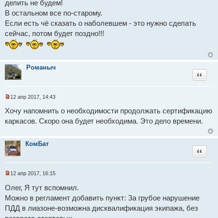
делить не будем!
а
н
В остальном все по-старому.
н
Если есть чё сказать о наболевшем - это нужно сделать
о
е
сейчас, потом будет поздно!!!
с
о
о
б
щ
е
Романыч
н
Цитат
и
е
12 апр 2017, 14:43
Н
е
Хочу напомнить о необходимости продолжать сертификацию
п
каркасов. Скоро она будет необходима. Это дело времени.
р
о
ч
и
КомБат
т
Цитат
а
н
н
о
12 апр 2017, 16:15
е
Н
с
е
Олег, Я тут вспомнил.
о
п
о
Можно в регламент добавить пункт: За грубое нарушение
р
б
о
ПДД в лиазоне-возможна дисквалификация экипажа, без
щ
ч
е
и