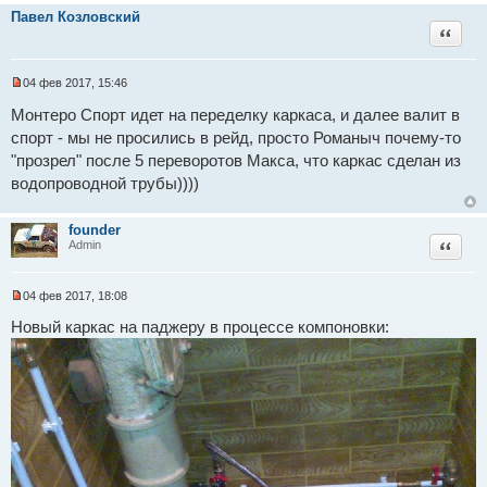
е
и
Павел Козловский
н
т
Цитат
и
а
е
н
н
о
04 фев 2017, 15:46
е
Н
с
е
Монтеро Спорт идет на переделку каркаса, и далее валит в
о
п
о
спорт - мы не просились в рейд, просто Романыч почему-то
р
б
о
"прозрел" после 5 переворотов Макса, что каркас сделан из
щ
ч
е
и
водопроводной трубы))))
н
т
и
а
е
н
founder
н
Цитат
Admin
о
е
с
о
04 фев 2017, 18:08
о
Н
б
е
Новый каркас на паджеру в процессе компоновки:
щ
п
е
р
н
о
и
ч
е
и
т
а
н
н
о
е