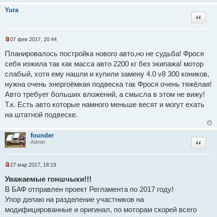
о
Yura
е
Цитат
с
о
о
б
07 фев 2017, 20:44
щ
Н
е
е
Планировалось постройка нового авто,но не судьба! Фрося
н
п
и
себя изжила так как масса авто 2200 кг без экипажа! мотор
р
е
о
слабый, хотя ему нашли и купили замену 4.0 v8 300 коников,
ч
и
нужна очень энергоёмкая подвеска так Фрося очень тяжёлая!
т
Авто требует больших вложений, а смысла в этом не вижу!
а
н
Т.к. Есть авто которые намного меньше весят и могут ехать
н
на штатной подвеске.
о
е
с
о
founder
о
Цитат
Admin
б
щ
е
н
27 мар 2017, 18:19
Н
и
е
е
Уважаемые гоншчыки!!!
п
В БАФ отправлен проект Регламента по 2017 году!
р
о
Упор делаю на разделение участников на
ч
и
модифицированные и оригинал, по моторам скорей всего
т