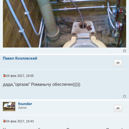
с
о
о
б
щ
е
н
и
е
Павел Козловский
Цитат
04 фев 2017, 19:05
Н
е
дада,"оргазм" Романычу обеспечен)))))
п
р
о
ч
и
founder
т
Цитат
Admin
а
н
н
о
04 фев 2017, 19:43
е
Н
с
е