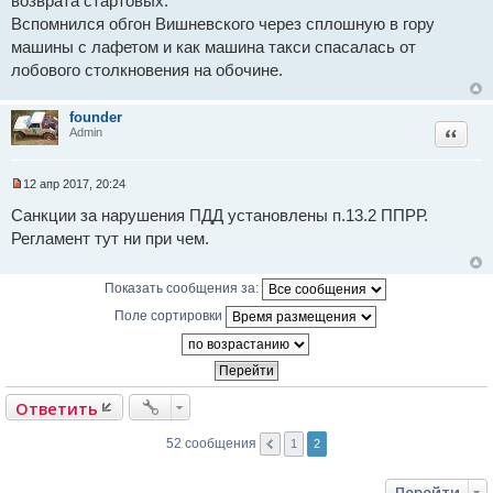
возврата стартовых.
н
т
Вспомнился обгон Вишневского через сплошную в гору
и
а
е
н
машины с лафетом и как машина такси спасалась от
н
лобового столкновения на обочине.
о
е
с
о
founder
о
Цитат
Admin
б
щ
е
н
12 апр 2017, 20:24
Н
и
е
е
Санкции за нарушения ПДД установлены п.13.2 ППРР.
п
Регламент тут ни при чем.
р
о
ч
и
Показать сообщения за:
т
а
Поле сортировки
н
н
о
е
с
о
Ответить
о
б
щ
52 сообщения
1
2
е
н
и
Перейти