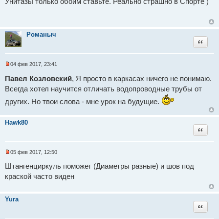
Унитазы только обоим ставьте. Реально страшно в Спорте )
о
п
о
р
б
о
щ
ч
е
и
Романыч
н
т
Цитат
и
а
е
н
н
о
04 фев 2017, 23:41
е
Н
с
е
Павел Козловский
, Я просто в каркасах ничего не понимаю.
о
п
о
Всегда хотел научится отличать водопроводные трубы от
р
б
о
щ
других. Но твои слова - мне урок на будущие.
ч
е
и
н
т
и
а
Hawk80
е
н
Цитат
н
о
е
с
05 фев 2017, 12:50
Н
о
е
о
Штангенциркуль поможет (Диаметры разные) и шов под
п
б
краской часто виден
р
щ
о
е
ч
н
и
и
Yura
т
е
Цитат
а
н