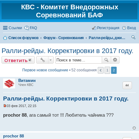
КВС - Комитет Внедорожных
Соревнований БАФ
Ссылки
FAQ
Регистрация
Вход
Список форумов
Форум - Соревнования
Ралли-рейды, джип-спринт
ои
Ралли-рейды. Корректировки в 2017 году.
ск
Ответить
Первое новое сообщение
• 52 сообщения
1
2
Витамин
Цитат
Член КВС
Ралли-рейды. Корректировки в 2017 году.
03 фев 2017, 22:15
Н
е
prochor 88
, ага самый тот !!! Любитель чайника ???
п
р
о
ч
и
prochor 88
т