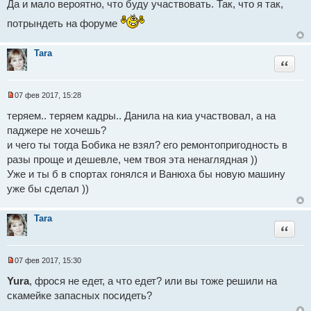
и
а
Да и мало вероятно, что буду участвовать. Так, что я так,
е
н
н
потрындеть на форуме
о
е
с
Tara
о
Цитат
о
б
щ
е
07 фев 2017, 15:28
н
Н
и
е
теряем.. теряем кадры.. Данила на киа участвовал, а на
е
п
паджере не хочешь?
р
о
и чего ты тогда Бобика не взял? его ремонтопригодность в
ч
и
разы проще и дешевле, чем твоя эта ненаглядная ))
т
Уже и ты б в спортах гонялся и Ванюха бы новую машину
а
н
уже бы сделал ))
н
о
е
Tara
с
Цитат
о
о
б
щ
07 фев 2017, 15:30
е
Н
н
е
Yura
, фрося не едет, а что едет? или вы тоже решили на
и
п
е
скамейке запасных посидеть?
р
о