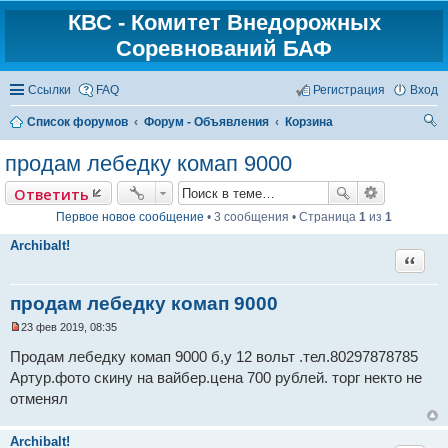
КВС - Комитет Внедорожных
Соревнований БАФ
Ссылки
FAQ
Регистрация
Вход
Список форумов
Форум - Объявления
Корзина
ои
продам лебедку комап 9000
ск
Ответить
Первое новое сообщение
• 3 сообщения • Страница
1
из
1
Archibalt!
Цитат
продам лебедку комап 9000
23 фев 2019, 08:35
Н
е
Продам лебедку комап 9000 б,у 12 вольт .тел.80297878785
п
Артур.фото скину на вайбер.цена 700 рублей. торг некто не
р
о
отменял
ч
и
т
Archibalt!
а