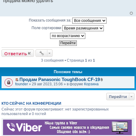
продана можно удалить
п
р
о
ч
и
Показать сообщения за:
т
а
Поле сортировки
н
н
о
е
с
о
Ответить
о
б
3 сообщения • Страница
1
из
1
щ
е
н
Похожие темы
и
е
Продам Panasonic ToughBook CF-19
П
В
founder
» 29 авг 2023, 15:06 » в форуме
Корзина
е
л
р
о
е
ж
Перейти
й
е
КТО СЕЙЧАС НА КОНФЕРЕНЦИИ
т
н
и
и
Сейчас этот форум просматривают: нет зарегистрированных
к
я
пользователей и 0 гостей
п
е
р
в
о