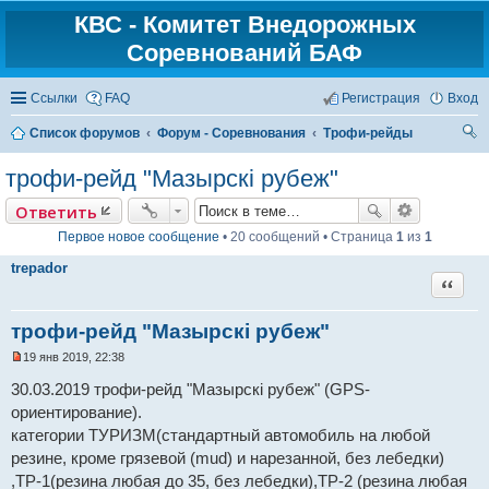
КВС - Комитет Внедорожных
Соревнований БАФ
Ссылки
FAQ
Регистрация
Вход
Список форумов
Форум - Соревнования
Трофи-рейды
ои
трофи-рейд "Мазырскi рубеж"
ск
Ответить
Первое новое сообщение
• 20 сообщений • Страница
1
из
1
trepador
Цитат
трофи-рейд "Мазырскi рубеж"
19 янв 2019, 22:38
Н
е
30.03.2019 трофи-рейд "Мазырскi рубеж" (GPS-
п
ориентирование).
р
о
категории ТУРИЗМ(стандартный автомобиль на любой
ч
и
резине, кроме грязевой (mud) и нарезанной, без лебедки)
т
,ТР-1(резина любая до 35, без лебедки),ТР-2 (резина любая
а