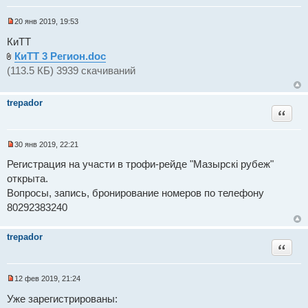
н
н
о
20 янв 2019, 19:53
е
Н
с
е
КиТТ
о
п
о
КиТТ 3 Регион.doc
р
б
о
(113.5 КБ) 3939 скачиваний
щ
ч
е
и
н
т
и
а
trepador
е
н
Цитат
н
о
е
30 янв 2019, 22:21
с
Н
о
е
о
Регистрация на участи в трофи-рейде "Мазырскi рубеж"
п
б
открыта.
р
щ
о
е
Вопросы, запись, бронирование номеров по телефону
ч
н
и
80292383240
и
т
е
а
н
trepador
н
Цитат
о
е
с
о
12 фев 2019, 21:24
о
Н
б
е
Уже зарегистрированы:
щ
п