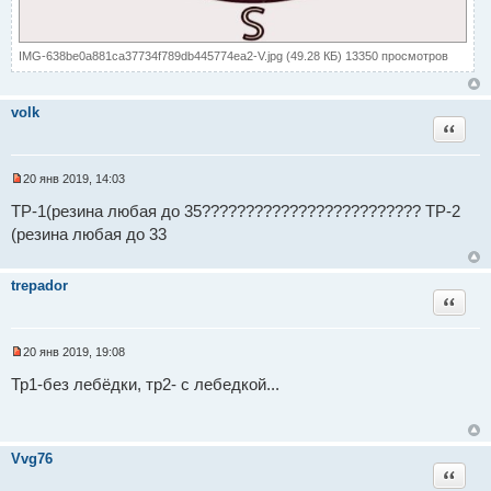
IMG-638be0a881ca37734f789db445774ea2-V.jpg (49.28 КБ) 13350 просмотров
volk
Цитат
20 янв 2019, 14:03
Н
е
ТР-1(резина любая до 35????????????????????????? ТР-2
п
(резина любая до 33
р
о
ч
и
trepador
т
Цитат
а
н
н
о
20 янв 2019, 19:08
е
Н
с
е
Тр1-без лебёдки, тр2- с лебедкой...
о
п
о
р
б
о
щ
ч
е
и
Vvg76
н
т
Цитат
и
а
е