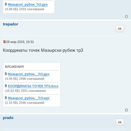
с
о
Мазырскi_рубеж_Tr2.gpx
о
(4.08 КБ) 2433 скачивания
б
щ
е
н
trepador
и
Цитат
е
28 мар 2019, 19:31
Н
е
Координаты точек Мазырски рубеж тр3
п
р
о
ч
ВЛОЖЕНИЯ
и
т
Мазырскi_рубеж__Tr3.gpx
а
(4.09 КБ) 2496 скачиваний
н
н
КООРДИНАТЫ ТОЧЕК ТР3.docx
о
е
(16.62 КБ) 2551 скачивание
с
о
Мазырскi_рубеж__Tr3.wpt
о
(2.16 КБ) 2546 скачиваний
б
щ
е
н
prado
и
Цитат
е