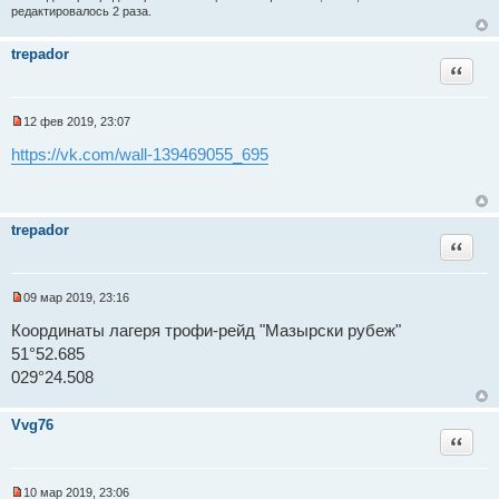
редактировалось 2 раза.
trepador
Цитат
12 фев 2019, 23:07
Н
е
https://vk.com/wall-139469055_695
п
р
о
ч
и
trepador
т
Цитат
а
н
н
о
09 мар 2019, 23:16
е
Н
с
е
Координаты лагеря трофи-рейд "Мазырски рубеж"
о
п
о
51°52.685
р
б
о
029°24.508
щ
ч
е
и
н
т
и
Vvg76
а
е
Цитат
н
н
о
е
10 мар 2019, 23:06
с