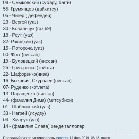
08 - Смыковский (субару, багги)
е
р
н
о
55- Грумянцев (дайхатсу)
и
ч
е
и
05 - Чигер ( дефендер)
т
23 - Вергей (уаз)
а
н
30 - Ковальчук (газ 69)
н
18 - Реут (уаз)
о
е
32- Ракицкий (уаз)
с
о
15 - Потороча (уаз)
о
50- Фогт (ниссан)
б
щ
19 - Буловецкий (ниссан)
е
н
25 - Григоренко (тойота)
и
22- Шафоренко(нива)
е
16- Быкович, Скурчаев (ниссан)
07- Руденко (котлета)
13- Паращенко (ниссан)
44- (фамилия Дима) (митсубиси)
01 - Шаблинский (уаз)
33 - Негрей (исудзу)
04 - Хмарук (уаз)
14 - (фамилия Слава) хенде галлопер
Последний раз редактировалось
trepador
14 фев 2019, 08:43, всего