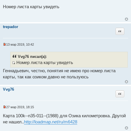
Н
о
е
Номер листа карты увидеть
о
п
б
р
щ
о
е
ч
н
и
и
trepador
т
е
Цитат
а
н
н
о
13 мар 2019, 10:42
е
Н
с
е
о
п
Vvg76 писал(а):
о
р
б
Номер листа карты увидеть
о
щ
ч
И
е
Геннадьевич, честно, понятия не имею про номер листа
и
с
н
т
карты, так как озиком давно не пользуюсь
и
а
т
е
н
о
н
Vvg76
о
ч
Цитат
е
с
н
о
и
о
27 мар 2019, 18:15
б
к
Н
щ
е
Карта 100k--n35-011--(1988) для Озика километровка. Другой
т
е
п
н
не нашел..
http://loadmap.net/ru/m6428
р
е
и
о
е
м
ч