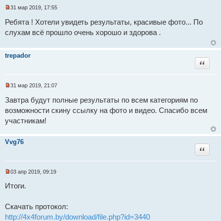
31 мар 2019, 17:55
Н
е
Ребята ! Хотели увидеть результаты, красивые фото... По
п
слухам всё прошло очень хорошо и здорова .
р
о
ч
и
trepador
т
Цитат
а
н
н
о
31 мар 2019, 21:07
е
Н
с
е
Завтра будут полные результаты по всем категориям по
о
п
о
возможности скину ссылку на фото и видео. Спасибо всем
р
б
о
участникам!
щ
ч
е
и
н
т
и
Vvg76
а
е
Цитат
н
н
о
е
03 апр 2019, 09:19
с
Н
о
е
Итоги.
о
п
б
р
щ
о
Скачать протокол:
е
ч
н
и
http://4x4forum.by/download/file.php?id=3440
и