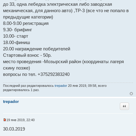
н
до 33, одна лебедка электрическая либо заводская
н
механическая, для данного авто) ,ТР-3 (все что не попало в
о
е
предыдущие категории)
с
о
8.00-9.00 регистрация
о
9.30- брифинг
б
щ
10.00- старт
е
н
18.00-финиш
и
20.00 награждение победителей
е
Стартовый взнос - 50р.
место проведения -Мозырский район (координаты лагеря
скину позже)
вопросы по тел. +375292383240
Последний раз редактировалось
trepador
20 янв 2019, 09:58, всего
редактировалось 1 раз.
trepador
Цитат
19 янв 2019, 22:40
Н
е
30.03.2019
п
р