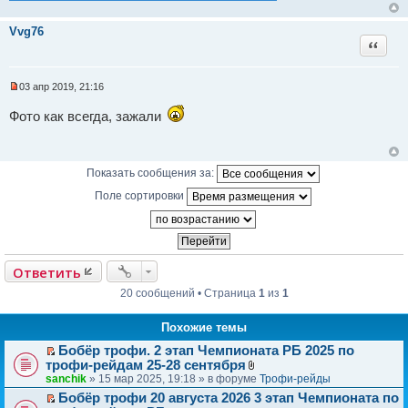
т
е
а
н
Vvg76
н
Цитат
о
е
с
о
03 апр 2019, 21:16
о
Н
б
е
Фото как всегда, зажали
щ
п
е
р
н
о
и
ч
е
и
Показать сообщения за:
т
а
Поле сортировки
н
н
о
е
с
о
Ответить
о
б
20 сообщений • Страница
1
из
1
щ
е
н
Похожие темы
и
е
Бобёр трофи. 2 этап Чемпионата РБ 2025 по
П
трофи-рейдам 25-28 сентября
е
В
sanchik
» 15 мар 2025, 19:18 » в форуме
Трофи-рейды
р
л
Бобёр трофи 20 августа 2026 3 этап Чемпионата по
е
о