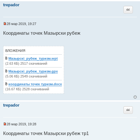
и
ы
trepador
т
Цитат
а
н
н
о
28 мар 2019, 19:27
е
Н
с
е
Координаты точек Мазырски рубеж
о
п
о
р
б
о
щ
ч
ВЛОЖЕНИЯ
е
и
н
т
Maзырскi_рубеж_туризм.wpt
и
а
е
(2.63 КБ) 2517 скачиваний
н
н
Maзырскi_рубеж_туризм.gpx
о
е
(5.06 КБ) 2549 скачиваний
с
о
координаты точек туризм.docx
о
(16.67 КБ) 2528 скачиваний
б
щ
е
н
trepador
и
Цитат
е
28 мар 2019, 19:28
Н
е
Координаты точек Мазырски рубеж тр1
п
р