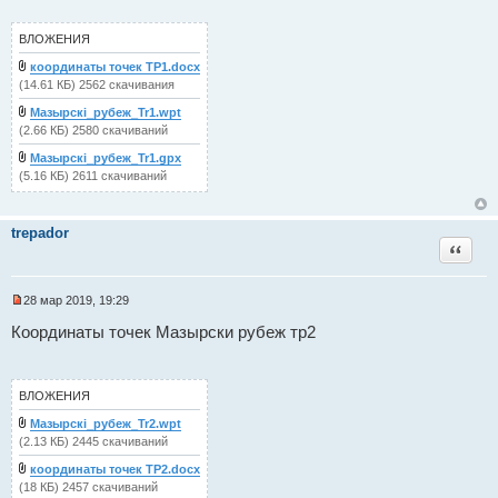
о
ч
ВЛОЖЕНИЯ
и
т
координаты точек ТР1.docx
а
(14.61 КБ) 2562 скачивания
н
н
Мазырскi_рубеж_Tr1.wpt
о
е
(2.66 КБ) 2580 скачиваний
с
о
Мазырскi_рубеж_Tr1.gpx
о
(5.16 КБ) 2611 скачиваний
б
щ
е
н
trepador
и
Цитат
е
28 мар 2019, 19:29
Н
е
Координаты точек Мазырски рубеж тр2
п
р
о
ч
ВЛОЖЕНИЯ
и
т
Мазырскi_рубеж_Tr2.wpt
а
(2.13 КБ) 2445 скачиваний
н
н
координаты точек ТР2.docx
о
е
(18 КБ) 2457 скачиваний