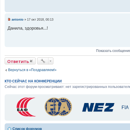
е
о
ч
и
т
а
antonio
»
17 окт 2018, 00:13
н
Н
н
е
Данила, здоровья...!
о
п
е
р
с
о
о
ч
о
и
б
т
Показать сообщения
щ
а
е
н
н
Ответить
н
и
о
е
е
Вернуться в «Поздравляем!»
с
о
о
КТО СЕЙЧАС НА КОНФЕРЕНЦИИ
б
щ
Сейчас этот форум просматривают: нет зарегистрированных пользователе
е
н
и
е
Список форумов