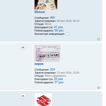
filimon
465
Сообщения:
Зарегистрирован:
08 июл 2016, 08:18
Откуда:
Minsk
47 раз
Благодарил (а):
58 раз
Поблагодарили:
Контактная информация:
К
о
н
т
Цитата
а
к
т
н
а
кирик
я
и
324
Сообщения:
н
Зарегистрирован:
12 июл 2016, 23:20
ф
Откуда:
Минск-Дзержинск
о
20 раз
Благодарил (а):
р
37 раз
Поблагодарили:
м
а
ц
и
Цитата
я
п
о
л