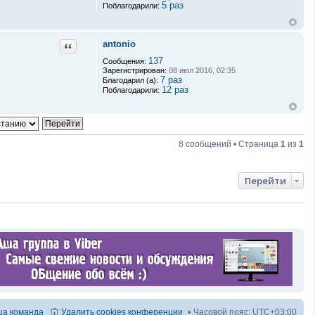
5 раз
Поблагодарили:
antonio
Цитата
137
Сообщения:
Зарегистрирован:
08 июл 2016, 02:35
7 раз
Благодарил (а):
12 раз
Поблагодарили:
8 сообщений • Страница
1
из
1
Перейти
а команда
Удалить cookies конференции
Часовой пояс:
UTC+03:00