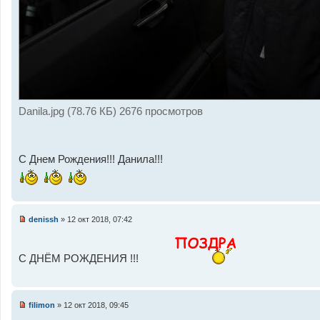
Danila.jpg (78.76 КБ) 2676 просмотров
С Днем Рождения!!! Данила!!!
denissh
»
12 окт 2018, 07:42
Н
е
п
р
С ДНЁМ РОЖДЕНИЯ !!!
о
ч
и
т
а
filimon
»
12 окт 2018, 09:45
н
Н
н