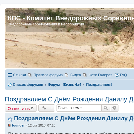
КВС - Комитет Внедорожных Соревно
Внедорожные соревнования и мероприятия
Ссылки
Правила форума
Видео
Фото Галерея
FAQ
Список форумов
Форум - Жизнь 4х4
Поздравляем!
Поздравляем С Днём Рождения Данилу До
Ответить
Поздравляем С Днём Рождения Данилу До
founder
»
12 окт 2018, 07:15
Н
е
Отца-основателя форумов разноцветных и сайтов автоспорти