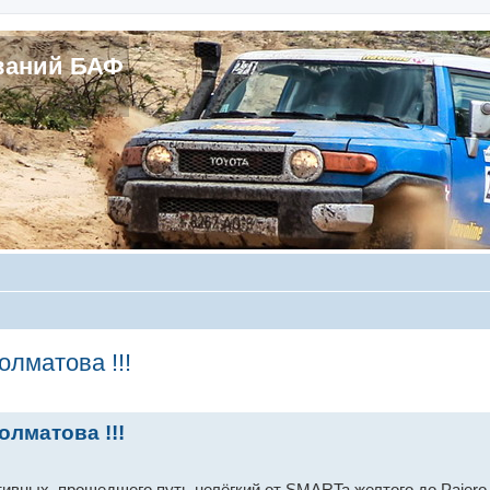
ваний БАФ
лматова !!!
лматова !!!
вных, прошедшего путь нелёгкий от SMARTa желтого до Pajero II