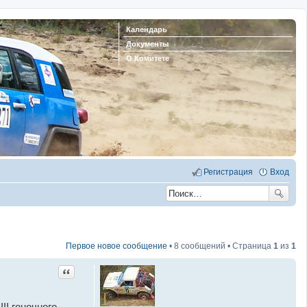
Календарь
Документы
О Комитете
Регистрация
Вход
Первое новое сообщение
• 8 сообщений • Страница
1
из
1
Цитата
I гоночного,