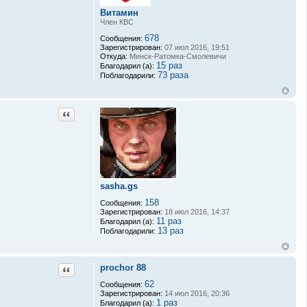
ь
Витамин
з
о
Член КВС
в
678
Сообщения:
а
Зарегистрирован:
07 июл 2016, 19:51
т
Откуда:
Минск-Ратомка-Смолевичи
е
15 раз
Благодарил (а):
л
73 раза
я
Поблагодарили:
f
i
l
i
Цитата
m
o
n
sasha.gs
158
Сообщения:
Зарегистрирован:
18 июл 2016, 14:37
11 раз
Благодарил (а):
13 раз
Поблагодарили:
prochor 88
Цитата
62
Сообщения:
Зарегистрирован:
14 июл 2016, 20:36
1 раз
Благодарил (а):