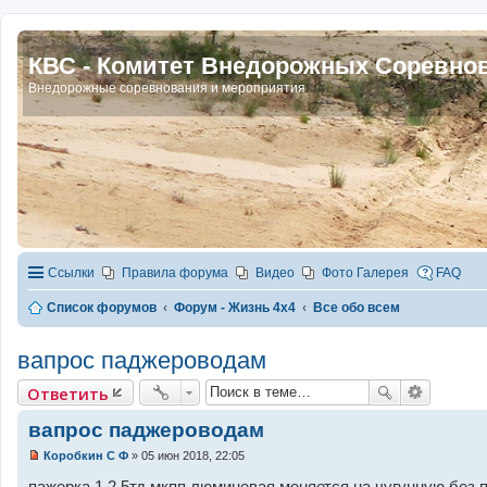
КВС - Комитет Внедорожных Соревно
Внедорожные соревнования и мероприятия
Ссылки
Правила форума
Видео
Фото Галерея
FAQ
Список форумов
Форум - Жизнь 4х4
Все обо всем
вапрос паджероводам
Ответить
вапрос паджероводам
Коробкин С Ф
»
05 июн 2018, 22:05
Н
е
пажерка 1 2.5тд мкпп люминевая меняется на чугунную без 