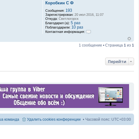
Коробкин С Ф
193
Сообщения:
Зарегистрирован:
20 июл 2016, 11:07
Откуда:
Светлогорск
5 раз
Благодарил (а):
10 раз
Поблагодарили:
Контактная информация:
К
о
н
1 сообщение • Страница
1
из
1
т
а
к
т
Перейти
н
а
я
и
н
ф
о
р
м
а
ц
и
я
п
а команда
Удалить cookies конференции
Часовой пояс:
UTC+03:00
о
л
ь
з
о