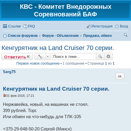
КВС - Комитет Внедорожных
Соревнований БАФ
Ссылки
FAQ
Регистрация
Вход
Список форумов
Форум - Объявления
Продажа, обмен
ои
Кенгурятник на Land Cruiser 70 серии.
ск
Ответить
Первое новое сообщение
• 1 сообщение • Страница
1
из
1
Serg75
Цитат
Кенгурятник на Land Cruiser 70 серии.
01 фев 2018, 17:21
Н
е
Нержавейка, новый, на машинах не стоял.
п
399 рублей. Торг.
р
о
Или обмен на что-нибудь для ТЛК-105
ч
и
т
+375-29-648-50-20 Сергей (Минск)
а