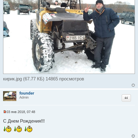
н
н
о
е
с
о
о
б
щ
е
н
и
е
кирик.jpg (67.77 КБ) 14865 просмотров
founder
Цитат
Admin
03 янв 2018, 07:48
Н
е
С Днем Рождения!!!
п
р
о
ч