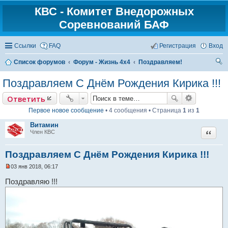
КВС - Комитет Внедорожных
Соревнований БАФ
Ссылки
FAQ
Регистрация
Вход
Список форумов
Форум - Жизнь 4х4
Поздравляем!
ои
Поздравляем С Днём Рождения Кирика !!!
ск
Ответить
Первое новое сообщение
• 4 сообщения • Страница
1
из
1
Витамин
Цитат
Член КВС
Поздравляем С Днём Рождения Кирика !!!
03 янв 2018, 06:17
Н
е
Поздравляю !!!
п
р
о
ч
и
т
а