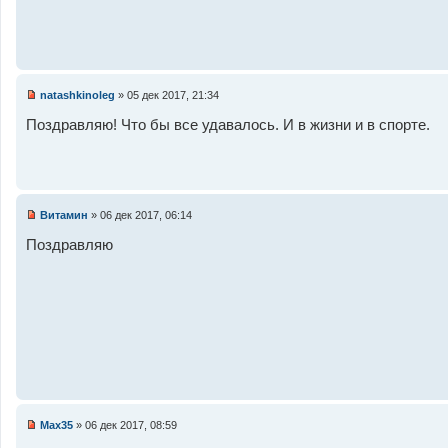
а
н
н
о
е
с
о
natashkinoleg
»
05 дек 2017, 21:34
о
Н
б
е
Поздравляю! Что бы все удавалось. И в жизни и в спорте.
щ
п
е
р
н
о
и
ч
е
и
т
а
Витамин
»
06 дек 2017, 06:14
н
Н
н
е
Поздравляю
о
п
е
р
с
о
о
ч
о
и
б
т
щ
а
е
н
н
н
и
о
е
е
с
о
о
Max35
»
06 дек 2017, 08:59
б
Н
щ