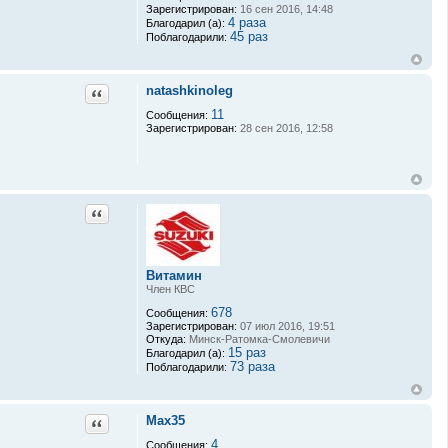
ф
Зарегистрирован:
16 сен 2016, 14:48
о
4 раза
Благодарил (а):
р
45 раз
Поблагодарили:
м
а
ц
и
natashkinoleg
Цитата
я
п
11
Сообщения:
о
Зарегистрирован:
28 сен 2016, 12:58
л
ь
з
о
в
а
Цитата
т
е
л
я
f
Витамин
i
l
Член КВС
i
678
Сообщения:
m
Зарегистрирован:
07 июл 2016, 19:51
o
Откуда:
Минск-Ратомка-Смолевичи
n
15 раз
Благодарил (а):
73 раза
Поблагодарили:
Max35
Цитата
4
Сообщения: