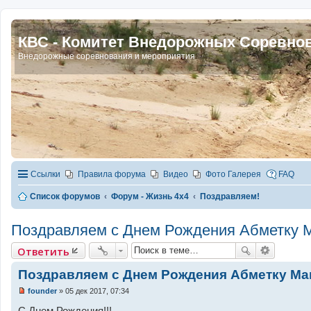
КВС - Комитет Внедорожных Соревно
Внедорожные соревнования и мероприятия
Ссылки
Правила форума
Видео
Фото Галерея
FAQ
Список форумов
Форум - Жизнь 4х4
Поздравляем!
Поздравляем с Днем Рождения Абметку М
Ответить
Поздравляем с Днем Рождения Абметку Ма
founder
»
05 дек 2017, 07:34
Н
е
С Днем Рождения!!!