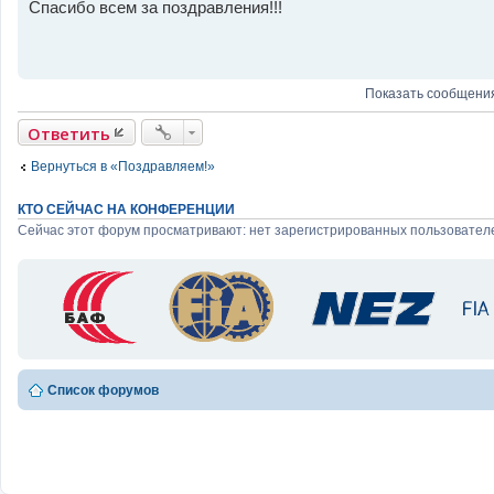
е
Спасибо всем за поздравления!!!
е
п
н
р
и
о
е
ч
и
т
Показать сообщения
а
н
Ответить
н
о
е
Вернуться в «Поздравляем!»
с
о
о
КТО СЕЙЧАС НА КОНФЕРЕНЦИИ
б
щ
Сейчас этот форум просматривают: нет зарегистрированных пользователе
е
н
и
е
Список форумов