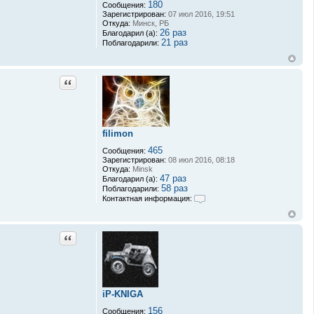
180
Сообщения:
Зарегистрирован:
07 июл 2016, 19:51
Откуда:
Минск, РБ
26 раз
Благодарил (а):
21 раз
Поблагодарили:
Цитата
filimon
465
Сообщения:
Зарегистрирован:
08 июл 2016, 08:18
Откуда:
Minsk
47 раз
Благодарил (а):
58 раз
Поблагодарили:
Контактная информация:
К
о
н
т
Цитата
а
к
т
н
а
я
iP-KNIGA
и
н
156
Сообщения: