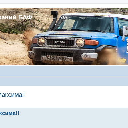
ваний БАФ
аксима!!
ксима!!