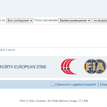
 за:
Поле сортировки
й и 1 гость
Связаться с администрацией
Наш
Time: 0.144s
|
Queries: 39
| Peak Memory Usage: 17.1 МБ