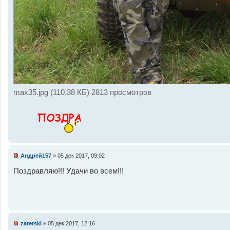
max35.jpg (110.38 КБ) 2813 просмотров
Андрей157
»
05 дек 2017, 09:02
Н
е
Поздравляю!!! Удачи во всем!!!
п
р
о
ч
и
т
а
н
zaretski
»
05 дек 2017, 12:16
н
Н