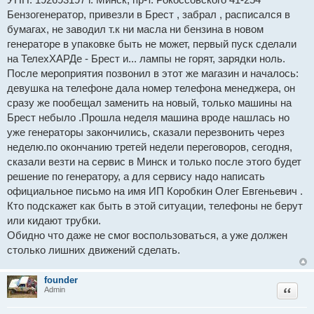
ч
и
Бензогенератор, привезли в Брест , забрал , расписался в
т
бумагах, не заводил т.к ни масла ни бензина в новом
а
н
генераторе в упаковке быть не может, первый пуск сделали
н
на ТелехХАРДе - Брест и... лампы не горят, зарядки ноль.
о
е
После мероприятия позвонил в этот же магазин и началось:
с
о
девушка на телефоне дала номер телефона менеджера, он
о
сразу же пообещал заменить на новый, только машины на
б
щ
Брест небыло .Прошла неделя машина вроде нашлась но
е
н
уже генераторы закончились, сказали перезвонить через
и
неделю.по окончанию третей недели переговоров, сегодня,
е
сказали везти на сервис в Минск и только после этого будет
решение по генератору, а для сервису надо написать
официальное письмо на имя ИП Коробкин Олег Евгеньевич .
Кто подскажет как быть в этой ситуации, телефоны не берут
или кидают трубки.
Обидно что даже не смог воспользоваться, а уже должен
столько лишних движений сделать.
founder
Цитат
Admin