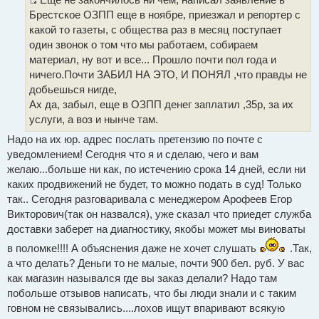
е
ч
И
Брестское ОЗПП еще в ноябре, приезжал и репортер с
н
и
и
с
т
какой то газеты, с общества раз в месяц поступает
е
а
т
один звонок о том что мы работаем, собираем
н
о
н
материал, ну вот и все... Прошло почти пол года и
о
ч
ничего.Почти ЗАБИЛ НА ЭТО, И ПОНЯЛ ,что правды не
е
с
н
добьешься нигде,
о
и
о
Ах да, забыл, еще в ОЗПП денег заплатил ,35р, за их
б
к
услуги, а воз и нынче там.
щ
т
е
Надо на их юр. адрес послать претензию по почте с
н
е
и
уведомлением! Сегодня что я и сделаю, чего и вам
е
м
желаю...больше ни как, по истечению срока 14 дней, если ни
ы
каких продвижений не будет, то можно подать в суд! Только
так.. Сегодня разговаривала с менеджером Арофеев Егор
Викторович(так он назвался), уже сказал что приедет служба
доставки заберет на диагностику, якобы может мы виноваты
в поломке!!!! А объяснения даже не хочет слушать
.Так,
а что делать? Деньги то не малые, почти 900 бел. руб. У вас
как магазин назывался где вы заказ делали? Надо там
побольше отзывов написать, что бы люди знали и с таким
говном не связывались....лохов ищут впаривают всякую