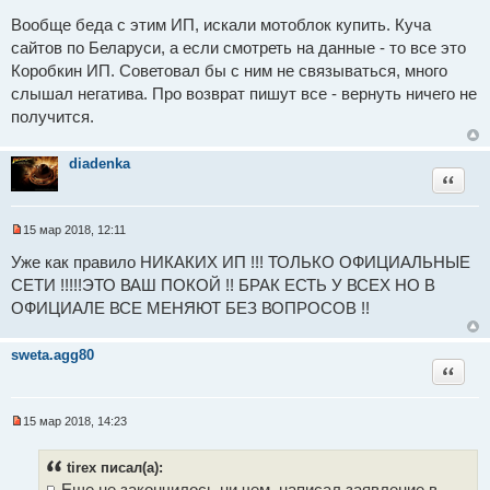
Н
е
Вообще беда с этим ИП, искали мотоблок купить. Куча
п
сайтов по Беларуси, а если смотреть на данные - то все это
р
о
Коробкин ИП. Советовал бы с ним не связываться, много
ч
и
слышал негатива. Про возврат пишут все - вернуть ничего не
т
получится.
а
н
н
о
diadenka
е
Цитат
с
о
о
15 мар 2018, 12:11
б
Н
щ
е
Уже как правило НИКАКИХ ИП !!! ТОЛЬКО ОФИЦИАЛЬНЫЕ
е
п
н
СЕТИ !!!!!ЭТО ВАШ ПОКОЙ !! БРАК ЕСТЬ У ВСЕХ НО В
р
и
о
е
ОФИЦИАЛЕ ВСЕ МЕНЯЮТ БЕЗ ВОПРОСОВ !!
ч
и
т
sweta.agg80
а
Цитат
н
н
о
е
15 мар 2018, 14:23
с
Н
о
е
о
п
tirex писал(а):
б
р
щ
Еще не закончилось ни чем, написал заявление в
о