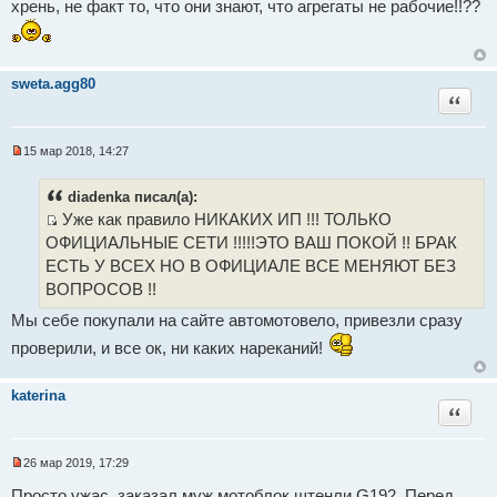
хрень, не факт то, что они знают, что агрегаты не рабочие!!??
sweta.agg80
Цитат
15 мар 2018, 14:27
Н
е
п
diadenka писал(а):
р
Уже как правило НИКАКИХ ИП !!! ТОЛЬКО
о
ч
И
ОФИЦИАЛЬНЫЕ СЕТИ !!!!!ЭТО ВАШ ПОКОЙ !! БРАК
и
с
т
ЕСТЬ У ВСЕХ НО В ОФИЦИАЛЕ ВСЕ МЕНЯЮТ БЕЗ
а
т
ВОПРОСОВ !!
н
о
н
Мы себе покупали на сайте автомотовело, привезли сразу
о
ч
е
проверили, и все ок, ни каких нареканий!
с
н
о
и
о
б
katerina
к
щ
Цитат
т
е
н
е
и
26 мар 2019, 17:29
е
м
Н
е
ы
Просто ужас. заказал муж мотоблок штенли G192. Перед