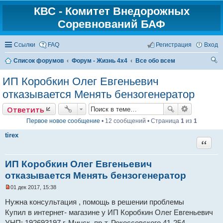
КВС - Комитет Внедорожных
Соревнований БАФ
Ссылки
FAQ
Регистрация
Вход
Список форумов
Форум - Жизнь 4х4
Все обо всем
ои
ИП Коробкин Олег Евгеньевич
ск
отказывается Менять бензогенератор
Ответить
Первое новое сообщение
• 12 сообщений • Страница
1
из
1
tirex
Цитат
ИП Коробкин Олег Евгеньевич
отказывается Менять бензогенератор
01 дек 2017, 15:38
Н
е
Нужна консультация , помощь в решении проблемы
п
Купил в интернет- магазине у ИП Коробкин Олег Евгеньевич
р
о
УНП: 192693197 г. Минск, пр-т. Рокоссовского 41-254