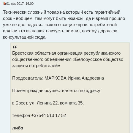
01 дек 2017, 16:00
Н
е
Технически сложный товар на который есть гарантийный
п
срок - вобщем, там могут быть нюансы, да и время прошло
р
о
уже не две недели... закон о защите прав потребителей
ч
и
врятли кто из наших наизусть помнит, посему дорога за
т
консультацией сюда:
а
н
н
о
Брестская областная организация республиканского
е
с
общественного объединения «Белорусское общество
о
о
защиты потребителей»
б
щ
е
Председатель: МАРКОВА Ирина Андреевна
н
и
е
Прием граждан осуществляется по адресу:
г. Брест, ул. Ленина 22, комната 35,
телефон +37544 513 17 52
либо