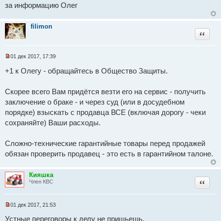
и
за информацию Олег
т
а
н
filimon
н
Цитат
о
е
с
о
01 дек 2017, 17:39
о
Н
б
е
+1 к Олегу - обращайтесь в Общество Защиты.
щ
п
е
р
н
о
Скорее всего Вам придётся везти его на сервис - получить
и
ч
е
и
заключение о браке - и через суд (или в досудебном
т
порядке) взыскать с продавца ВСЕ (включая дорогу - чеки
а
н
сохраняйте) Ваши расходы.
н
о
е
Сложно-технические гарантийные товары перед продажей
с
о
обязан проверить продавец - это есть в гарантийном талоне.
о
б
щ
Кияшка
е
Цитат
Член КВС
н
и
е
01 дек 2017, 21:53
Н
е
Устные переговоры к делу не пришьешь.