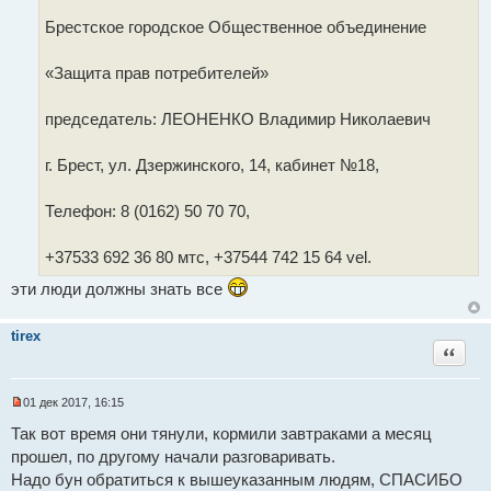
Брестское городское Общественное объединение
«Защита прав потребителей»
председатель: ЛЕОНЕНКО Владимир Николаевич
г. Брест, ул. Дзержинского, 14, кабинет №18,
Телефон: 8 (0162) 50 70 70,
+37533 692 36 80 мтс, +37544 742 15 64 vel.
эти люди должны знать все
tirex
Цитат
01 дек 2017, 16:15
Н
е
Так вот время они тянули, кормили завтраками а месяц
п
прошел, по другому начали разговаривать.
р
о
Надо бун обратиться к вышеуказанным людям, СПАСИБО
ч