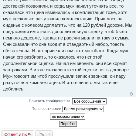
п
доставкой позвонили, и когда муж начал уточнять все, то
р
о
оказалась что цена изменилась и комплектация тоже, хотя
ч
и
муж несколько раз уточнил комплектацию. Пришлось за
т
сиденье с колесом доплатить, что на 120 рублей дороже. Мы
а
н
предложили им отнять дополнительную сцепку, чтоб было
н
немного дешевле, так как не рассчитывали на такую сумму.
о
е
Они сказали что она входит в стандартный набор, тоесть
с
о
обязательна. И вот привезли нам этот мотоблок. Когда муж
о
начал его разбирать, то оказалось что нет этой
б
щ
дополнительной сцепки. Начал им звонить. они все кормят
е
н
завтраками. В итоге сказали что этой сцепки нет в договоре.
и
Муж говорит им чтоб прослушали записи звонков, он пару
е
раз уточнял комплектацию. В итоге ничего мы так и не
добились.
Показать сообщения за:
Поле сортировки
Ответить