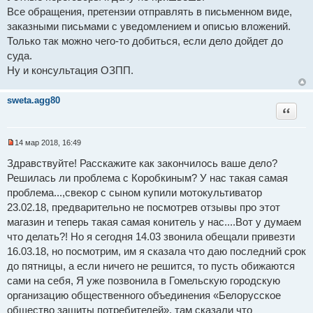
п
Все обращения, претензии отправлять в письменном виде,
р
о
заказными письмами с уведомлением и описью вложений.
ч
и
Только так можно чего-то добиться, если дело дойдет до
т
суда.
а
н
Ну и консультация ОЗПП.
н
о
е
sweta.agg80
с
Цитат
о
о
б
щ
14 мар 2018, 16:49
е
Н
н
е
Здравствуйте! Расскажите как закончилось ваше дело?
и
п
е
Решилась ли проблема с Коробкиным? У нас такая самая
р
о
проблема...,свекор с сыном купили мотокультиватор
ч
и
23.02.18, предварительно не посмотрев отзывы про этот
т
магазин и теперь такая самая конитель у нас....Вот у думаем
а
н
что делать?! Но я сегодня 14.03 звонила обещали привезти
н
16.03.18, но посмотрим, им я сказала что даю последний срок
о
е
до пятницы, а если ничего не решится, то пусть обижаются
с
о
сами на себя, Я уже позвонила в Гомельскую городскую
о
организацию общественного объединения «Белорусское
б
щ
общество защиты потребителей», там сказали что