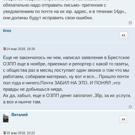
е
н
обязательно надо отправить письмо- притензия с
и
уведомлением по почте на их юр. адрес, и в течении 14дн.,
е
они должны будут исправить свои ошибки.
tirex
Цитат
14 мар 2018, 18:26
Н
е
Еще не закончилось ни чем, написал заявление в Брестское
п
ОЗПП еще в ноябре, приезжал и репортер с какой то газеты,
р
о
с общества раз в месяц поступает один звонок о том что мы
ч
и
работаем, собираем материал, ну вот и все... Прошло почти
т
пол года и ничего.Почти ЗАБИЛ НА ЭТО, И ПОНЯЛ ,что
а
н
правды не добьешься нигде,
н
Ах да, забыл, еще в ОЗПП денег заплатил ,35р, за их услуги,
о
е
а воз и нынче там.
с
о
о
Виталий
б
Цитат
щ
е
н
и
15 мар 2018, 10:22
е