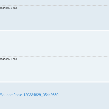
овалось 1 раз.
овалось 1 раз.
://vk.com/topic-120334828_35449660