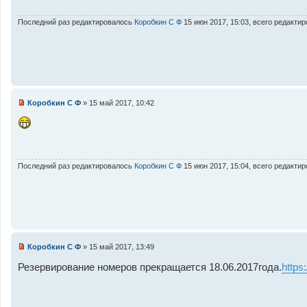
о
е
ч
и
Последний раз редактировалось
Коробкин С Ф
15 июн 2017, 15:03, всего редактир
т
а
н
н
о
е
с
о
о
Коробкин С Ф
»
15 май 2017, 10:42
б
Н
щ
е
е
п
н
р
и
о
е
ч
и
Последний раз редактировалось
Коробкин С Ф
15 июн 2017, 15:04, всего редактир
т
а
н
н
о
е
с
о
о
Коробкин С Ф
»
15 май 2017, 13:49
б
Н
щ
е
Резервирование номеров прекращается 18.06.2017года.
https
е
п
н
р
и
о
е
ч
и