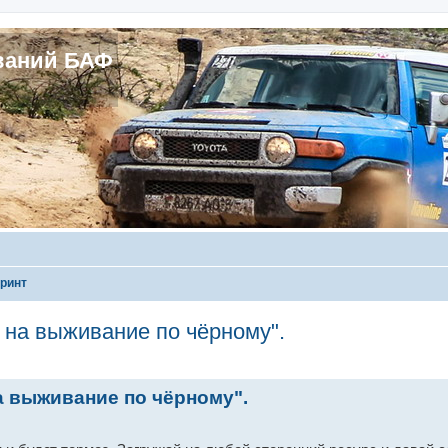
ваний БАФ
принт
на выживание по чёрному".
 выживание по чёрному".