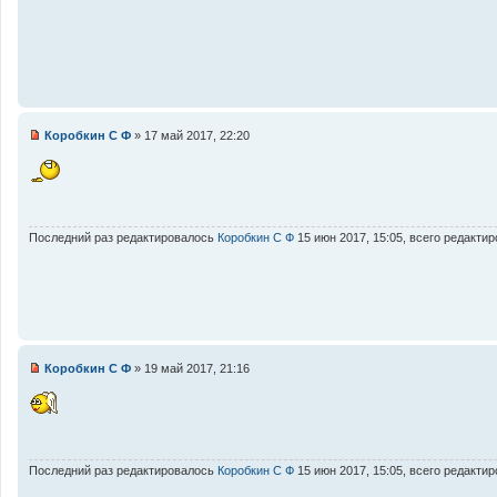
т
а
н
н
о
е
с
о
о
Коробкин С Ф
»
17 май 2017, 22:20
б
Н
щ
е
е
п
н
р
и
о
е
ч
и
Последний раз редактировалось
Коробкин С Ф
15 июн 2017, 15:05, всего редактир
т
а
н
н
о
е
с
о
о
Коробкин С Ф
»
19 май 2017, 21:16
б
Н
щ
е
е
п
н
р
и
о
е
ч
и
Последний раз редактировалось
Коробкин С Ф
15 июн 2017, 15:05, всего редактир
т
а