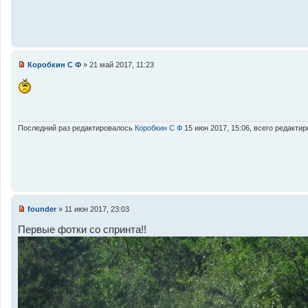
н
н
о
е
с
о
о
Коробкин С Ф
»
21 май 2017, 11:23
б
Н
щ
е
е
п
н
р
и
о
е
ч
и
Последний раз редактировалось
Коробкин С Ф
15 июн 2017, 15:06, всего редактир
т
а
н
н
о
е
с
о
о
founder
»
11 июн 2017, 23:03
б
Н
щ
е
Первые фотки со спринта!!
е
п
н
р
и
о
е
ч
и
т
а
н
н