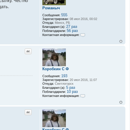
ссылку. Честно
дать.
Романыч
555
Сообщения:
Зарегистрирован:
08 июл 2016, 00:02
Откуда:
Минск, РБ
27 раз
Благодарил (а):
56 раз
Поблагодарили:
Контактная информация:
К
о
н
т
Цитата
а
к
т
н
а
Коробкин С Ф
я
193
и
Сообщения:
н
Зарегистрирован:
20 июл 2016, 11:07
ф
Откуда:
Светлогорск
5 раз
о
Благодарил (а):
р
10 раз
Поблагодарили:
м
Контактная информация:
а
К
ц
о
и
н
я
т
Цитата
п
а
о
к
л
т
ь
н
з
а
Коробкин С Ф