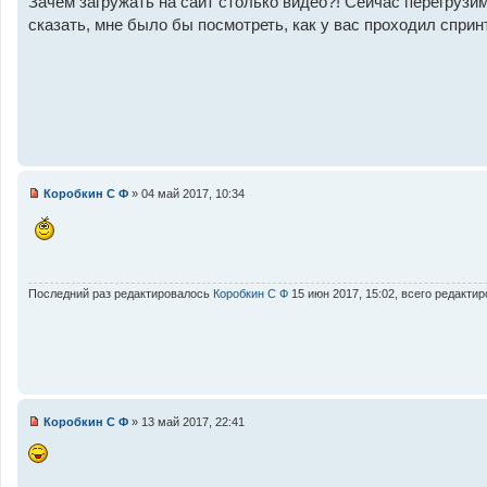
Зачем загружать на сайт столько видео?! Сейчас перегрузим
п
сказать, мне было бы посмотреть, как у вас проходил спринт
р
о
ч
и
т
а
н
н
о
е
с
о
о
Коробкин С Ф
»
04 май 2017, 10:34
Н
б
е
щ
п
е
р
н
о
и
ч
е
и
Последний раз редактировалось
Коробкин С Ф
15 июн 2017, 15:02, всего редактир
т
а
н
н
о
е
с
о
о
Коробкин С Ф
»
13 май 2017, 22:41
б
Н
щ
е
е
п
н
р
и