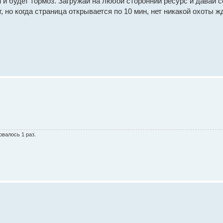
 и будет тормоз. Загружай на любой сторонний ресурс и давай 
, но когда страница открывается по 10 мин, нет никакой охоты ж
овалось 1 раз.