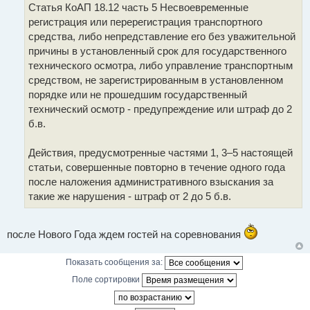
ч
Статья КоАП 18.12 часть 5 Несвоевременные
н
и
и
т
регистрация или перерегистрация транспортного
е
а
средства, либо непредставление его без уважительной
н
н
причины в установленный срок для государственного
о
технического осмотра, либо управление транспортным
е
с
средством, не зарегистрированным в установленном
о
о
порядке или не прошедшим государственный
б
технический осмотр - предупреждение или штраф до 2
щ
е
б.в.
н
и
е
Действия, предусмотренные частями 1, 3–5 настоящей
статьи, совершенные повторно в течение одного года
после наложения административного взыскания за
такие же нарушения - штраф от 2 до 5 б.в.
после Нового Года ждем гостей на соревнования
Показать сообщения за:
Поле сортировки