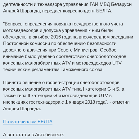
н
деятельности и технадзора управления ГАИ МВД Беларуси
н
Андрей Шаранда, передает корреспондент БЕЛТА.
о
е
с
о
"Вопросы определения порядка государственного учета
о
мотовездеходов и допуска управления к ним были
б
щ
обсуждены в октябре 2016 года на внеочередном заседании
е
н
Постоянной комиссии по обеспечению безопасности
и
дорожного движения при Совете Министров. Особое
е
внимание было уделено соответствию снегоболотоходов
колесных малогабаритных ATV и мотовездеходов UTV
техническим регламентам Таможенного союза.
Принято решение о госрегистрации снегоболотоходов
колесных малогабаритных ATV типа I категории G и S, а
также типа II категории G и мотовездеходов UTV в
инспекциях гостехнадзора с 1 января 2018 года", - отметил
Андрей Шаранда.
По материалам БЕЛТА
А вот статья в Автобизнесе: