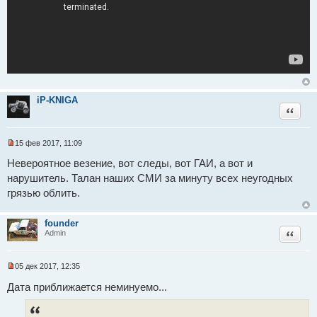
е
с
о
о
б
щ
е
н
и
е
iP-KNIGA
Цитат
15 фев 2017, 11:09
Н
е
Невероятное везение, вот следы, вот ГАИ, а вот и
п
нарушитель. Талан наших СМИ за минуту всех неугодных
р
о
грязью облить.
ч
и
т
founder
а
Цитат
н
Admin
н
о
е
05 дек 2017, 12:35
с
Н
о
е
Дата приближается неминуемо...
о
п
б
р
щ
о
е