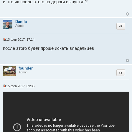
и что их после этого на дороги выпустят?
п
р
о
ч
и
Danila
т
Цитат
Admin
а
н
н
о
13 фев 2017, 17:14
е
Н
с
е
после этого будет проще искать владельцев
о
п
о
р
б
о
щ
ч
е
и
founder
н
т
Цитат
Admin
и
а
е
н
н
о
15 фев 2017, 09:36
е
Н
с
е
о
п
о
р
б
о
щ
ч
е
и
н
т
и
а
е
н
н
о