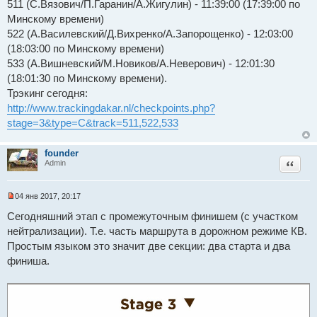
511 (С.Вязович/П.Гаранин/А.Жигулин) - 11:39:00 (17:39:00 по
ч
и
Минскому времени)
т
522 (А.Василевский/Д.Вихренко/А.Запорощенко) - 12:03:00
а
н
(18:03:00 по Минскому времени)
н
533 (А.Вишневский/М.Новиков/А.Неверович) - 12:01:30
о
е
(18:01:30 по Минскому времени).
с
о
Трэкинг сегодня:
о
http://www.trackingdakar.nl/checkpoints.php?
б
щ
stage=3&type=C&track=511,522,533
е
н
и
founder
е
Цитат
Admin
04 янв 2017, 20:17
Н
е
Сегодняшний этап с промежуточным финишем (с участком
п
нейтрализации). Т.е. часть маршрута в дорожном режиме КВ.
р
о
Простым языком это значит две секции: два старта и два
ч
и
финиша.
т
а
н
н
о
е