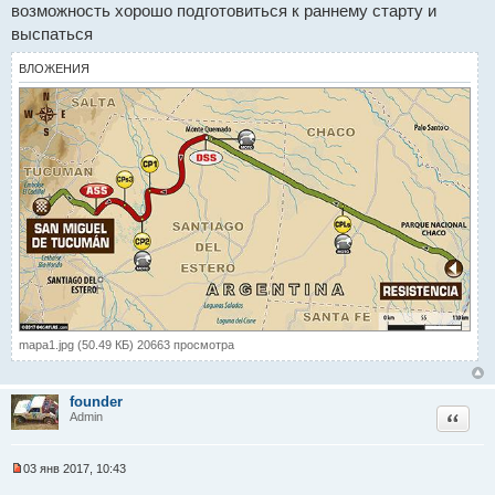
и
возможность хорошо подготовиться к раннему старту и
т
выспаться
а
н
н
ВЛОЖЕНИЯ
о
е
с
о
о
б
щ
е
н
и
е
mapa1.jpg (50.49 КБ) 20663 просмотра
founder
Цитат
Admin
03 янв 2017, 10:43
Н
е