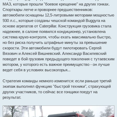
МАЗ, которые прошли "боевое крещение" на других гонках.
Спорткары легче и проворнее предшественников:
автомобили оснащены 12,5-литровыми моторами мощностью
930 л.с., которые созданы чешской командой Buggyra на
основе агрегатов от Caterpillar. Конструкция грузовика стала
надежнее, в салоне появился кондиционер, установлена
система круиз-контроля, чтобы ехать максимально быстро,
но без риска получить штрафные минуты за превышение
скорости. Эти автомобили будут пилотировать Сергей
Вязович и Алексей Вишневский. Александр Василевский
поведет в бой грузовик предыдущего поколения с тутаевским
мотором, у которого есть важное преимущество - он лучше
ведет себя в условиях высокогорья...
Стратегия команды немного изменится: если раньше третий
экипаж выполнял функцию "быстрой техники", страхующей
других участников, то сейчас все гонщики поедут на
результат.