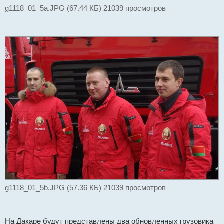
g1118_01_5a.JPG (67.44 КБ) 21039 просмотров
g1118_01_5b.JPG (57.36 КБ) 21039 просмотров
На Дакаре будут представлены два обновленных грузовика