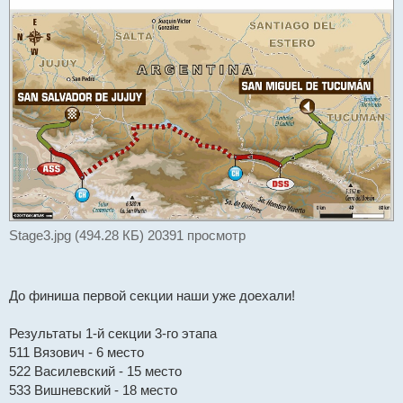
с
о
о
б
щ
е
н
и
е
Stage3.jpg (494.28 КБ) 20391 просмотр
До финиша первой секции наши уже доехали!
Результаты 1-й секции 3-го этапа
511 Вязович - 6 место
522 Василевский - 15 место
533 Вишневский - 18 место