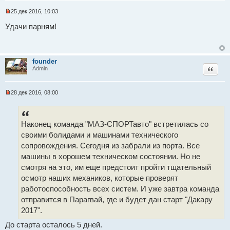
25 дек 2016, 10:03
Н
е
Удачи парням!
п
р
о
ч
и
founder
т
Цитат
Admin
а
н
н
о
28 дек 2016, 08:00
е
Н
с
е
о
п
о
р
Наконец команда "МАЗ-СПОРТавто" встретилась со
б
о
щ
ч
своими болидами и машинами технического
е
и
н
т
сопровождения. Сегодня из забрали из порта. Все
и
а
машины в хорошем техническом состоянии. Но не
е
н
н
смотря на это, им еще предстоит пройти тщательный
о
осмотр наших механиков, которые проверят
е
с
работоспособность всех систем. И уже завтра команда
о
о
отправится в Парагвай, где и будет дан старт "Дакару
б
2017".
щ
е
До старта осталось 5 дней.
н