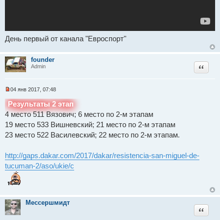
о
б
щ
е
н
и
День первый от канала "Евроспорт"
е
founder
Цитат
Admin
04 янв 2017, 07:48
Н
е
Результаты 2 этап
п
4 место 511 Вязович; 6 место по 2-м этапам
р
о
19 место 533 Вишневский; 21 место по 2-м этапам
ч
и
23 место 522 Василевский; 22 место по 2-м этапам.
т
а
н
http://gaps.dakar.com/2017/dakar/resistencia-san-miguel-de-
н
tucuman-2/aso/ukie/c
о
е
с
о
о
б
Мессершмидт
щ
Цитат
е
н