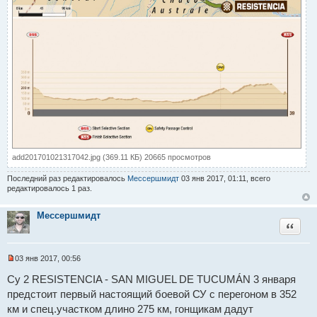
add201701021317042.jpg (369.11 КБ) 20665 просмотров
Последний раз редактировалось
Мессершмидт
03 янв 2017, 01:11, всего
редактировалось 1 раз.
Мессершмидт
Цитат
03 янв 2017, 00:56
Н
е
Су 2 RESISTENCIA - SAN MIGUEL DE TUCUMÁN 3 января
п
предстоит первый настоящий боевой СУ с перегоном в 352
р
о
км и спец.участком длино 275 км, гонщикам дадут
ч