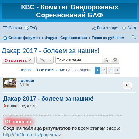
КВС - Комитет Внедорожных
Соревнований БАФ
Ссылки
FAQ
Регистрация
Вход
Список форумов
Форум - Соревнования
Гонки за рубежом
ои
Дакар 2017 - болеем за наших!
ск
Ответить
Первое новое сообщение
• 82 сообщения
1
2
3
founder
Цитат
Admin
Дакар 2017 - болеем за наших!
19 ноя 2016, 09:04
Н
е
-----------------------------------------------------------------------------
п
Обновлено:
р
о
Сводная
таблица результатов
по всем этапам здесь:
ч
и
http://4x4forum.by/page/maz
т