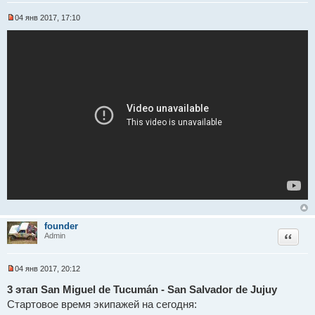
и
е
04 янв 2017, 17:10
Н
е
п
р
о
ч
и
т
а
н
н
о
е
с
о
о
б
щ
е
н
и
е
founder
Цитат
Admin
04 янв 2017, 20:12
Н
е
3 этап San Miguel de Tucumán - San Salvador de Jujuy
п
Стартовое время экипажей на сегодня:
р
о