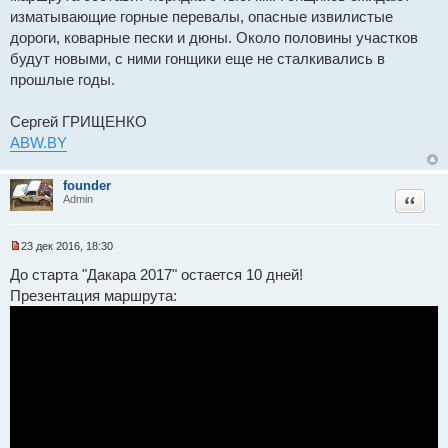
изматывающие горные перевалы, опасные извилистые
дороги, коварные пески и дюны. Около половины участков
будут новыми, с ними гонщики еще не сталкивались в
прошлые годы.
Сергей ГРИЩЕНКО
ABW.BY
founder
Цитат
Admin
23 дек 2016, 18:30
Н
е
До старта "Дакара 2017" остается 10 дней!
п
Презентация маршрута:
р
о
ч
и
т
а
н
н
о
е
с
о