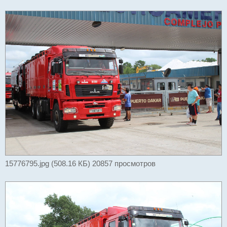
и
е
15776795.jpg (508.16 КБ) 20857 просмотров