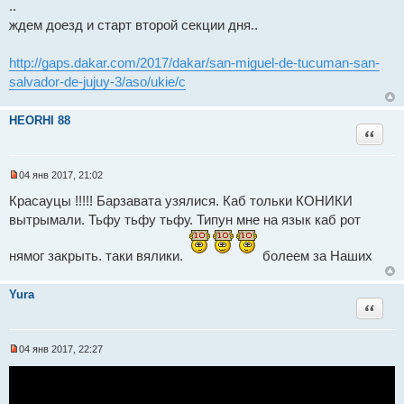
..
ждем доезд и старт второй секции дня..
http://gaps.dakar.com/2017/dakar/san-miguel-de-tucuman-san-
salvador-de-jujuy-3/aso/ukie/c
HEORHI 88
Цитат
04 янв 2017, 21:02
Н
е
Красауцы !!!!! Барзавата узялися. Каб тольки КОНИКИ
п
вытрымали. Тьфу тьфу тьфу. Типун мне на язык каб рот
р
о
ч
нямог закрыть. таки вялики.
болеем за Наших
и
т
а
н
Yura
н
Цитат
о
е
с
о
04 янв 2017, 22:27
Н
о
е
б
п
щ
р
е