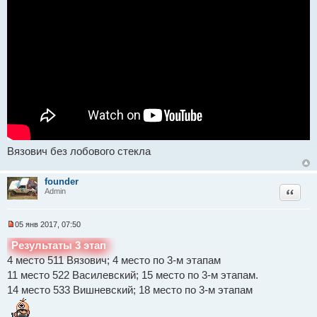
о
н
ч
и
и
е
т
а
н
н
о
е
с
о
о
б
щ
е
н
и
Вязович без лобового стекла
е
founder
Цитат
Admin
05 янв 2017, 07:50
Н
е
Результаты 3 этап
п
4 место 511 Вязович; 4 место по 3-м этапам
р
о
11 место 522 Василевский; 15 место по 3-м этапам.
ч
и
14 место 533 Вишневский; 18 место по 3-м этапам
т
а
н