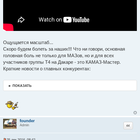
о
б
щ
е
н
и
е
Ощущается масштаб...
Скоро будем болеть за наших!!! Что ни говори, основная
головная боль не только для МАЗов, но и для всех
участников группы Т4 на Дакаре - это КАМАЗ-Мастер.
Краткие новости о главных конкурентах:
► ПОКАЗАТЬ
founder
Цитат
Admin
25 дек 2016, 08:42