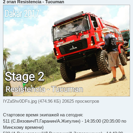
2 этап Resistencia - Tucuman
п
р
о
ч
и
т
а
н
н
о
е
с
о
о
б
щ
е
н
и
е
IYZa5hv0DFs.jpg (474.96 КБ) 20625 просмотров
Стартовое время экипажей на сегодня:
511 (С.Вязович/П.Гаранин/А.Жигулин) - 14:35:00 (20:35:00 по
Минскому времени)