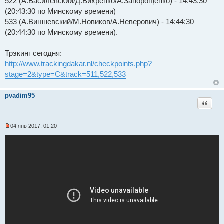
522 (А.Василевский/Д.Вихренко/А.Запорощенко) - 14:43:30
(20:43:30 по Минскому времени)
533 (А.Вишневский/М.Новиков/А.Неверович) - 14:44:30
(20:44:30 по Минскому времени).
Трэкинг сегодня:
http://www.trackingdakar.nl/checkpoints.php?
stage=2&type=C&track=511,522,533
pvadim95
Цитат
04 янв 2017, 01:20
Н
е
п
р
о
ч
и
т
а
н
н
о
е
с
о