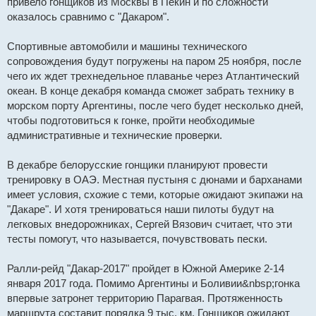
привело гонщиков из Москвы в Пекин и по сложности
оказалось сравнимо с "Дакаром".
Спортивные автомобили и машины технического
сопровождения будут погружены на паром 25 ноября, после
чего их ждет трехнедельное плаванье через Атлантический
океан. В конце декабря команда сможет забрать технику в
морском порту Аргентины, после чего будет несколько дней,
чтобы подготовиться к гонке, пройти необходимые
административные и технические проверки.
В декабре белорусские гонщики планируют провести
тренировку в ОАЭ. Местная пустыня с дюнами и барханами
имеет условия, схожие с теми, которые ожидают экипажи на
"Дакаре". И хотя тренироваться наши пилоты будут на
легковых внедорожниках, Сергей Вязович считает, что эти
тесты помогут, что называется, почувствовать пески.
Ралли-рейд "Дакар-2017" пройдет в Южной Америке 2-14
января 2017 года. Помимо Аргентины и Боливии&nbsp;гонка
впервые затронет территорию Парагвая. Протяженность
маршрута составит порядка 9 тыс. км. Гонщиков ожидают