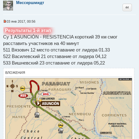
Мессершмидт
Цитат
03 янв 2017, 00:56
Н
е
Результаты 1-й этап
п
Су 1 ASUNCIÓN - RESISTENCIA короткий 39 км смог
р
о
расставить участников на 40 минут
ч
и
511 Вязович 12 место отставание от лидера 01.33
т
522 Василевский 21 отставание от лидера 04,12
а
н
533 Вишневский 23 отставание от лидера 05,22
н
о
ВЛОЖЕНИЯ
е
с
о
о
б
щ
е
н
и
е