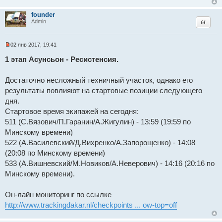
founder
Цитат
Admin
02 янв 2017, 19:41
Н
е
1 этап Асунсьон - Ресистенсия.
п
р
о
Достаточно несложный техничный участок, однако его
ч
и
результаты повлияют на стартовые позиции следующего
т
дня.
а
н
Стартовое время экипажей на сегодня:
н
511 (С.Вязович/П.Гаранин/А.Жигулин) - 13:59 (19:59 по
о
е
Минскому времени)
с
о
522 (А.Василевский/Д.Вихренко/А.Запорощенко) - 14:08
о
(20:08 по Минскому времени)
б
щ
533 (А.Вишневский/М.Новиков/А.Неверович) - 14:16 (20:16 по
е
н
Минскому времени).
и
е
Он-лайн мониторинг по ссылке
http://www.trackingdakar.nl/checkpoints ... ow-top=off