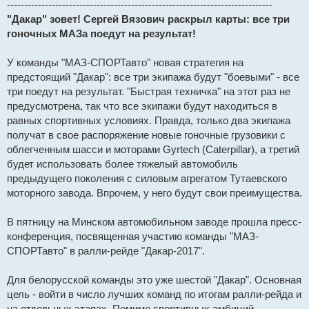
-----------------------------------------------------------------------------
а
н
"Дакар" зовет! Сергей Вязович раскрыл карты: все три
н
гоночных МАЗа поедут на результат!
о
е
с
о
У команды "МАЗ-СПОРТавто" новая стратегия на
о
предстоящий "Дакар": все три экипажа будут "боевыми" - все
б
щ
три поедут на результат. "Быстрая техничка" на этот раз не
е
н
предусмотрена, так что все экипажи будут находиться в
и
равных спортивных условиях. Правда, только два экипажа
е
получат в свое распоряжение новые гоночные грузовики с
облегченным шасси и моторами Gyrtech (Caterpillar), а третий
будет использовать более тяжелый автомобиль
предыдущего поколения с силовым агрегатом Тутаевского
моторного завода. Впрочем, у него будут свои преимущества.
В пятницу на Минском автомобильном заводе прошла пресс-
конференция, посвященная участию команды "МАЗ-
СПОРТавто" в ралли-рейде "Дакар-2017".
Для белорусской команды это уже шестой "Дакар". Основная
цель - войти в число лучших команд по итогам ралли-рейда и
на отдельных этапах. Помимо спортивных амбиций