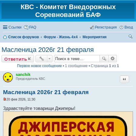
КВС - Комитет Внедорожных
Соревнований БАФ
Ссылки
FAQ
Регистрация
Вход
Список форумов
Форум - Жизнь 4х4
Мероприятия
ои
Масленица 2026г 21 февраля
ск
Ответить
Первое новое сообщение
• 1 сообщение • Страница
1
из
1
sanchik
Цитат
Председатель КВС
Масленица 2026г 21 февраля
20 фев 2026, 11:30
Н
е
Здравствуйте товарищи Джиперы!
п
р
о
ч
и
т
а