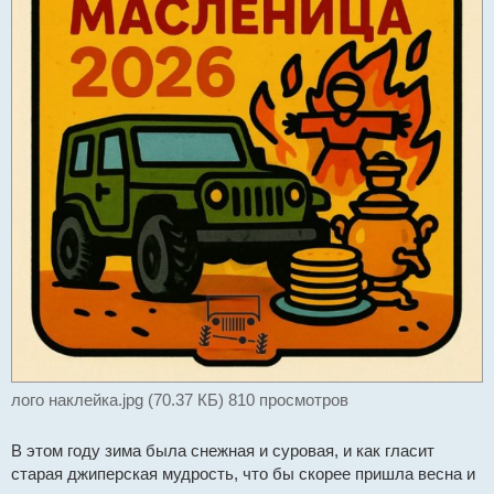
н
н
о
е
с
о
о
б
щ
е
н
и
е
лого наклейка.jpg (70.37 КБ) 810 просмотров
В этом году зима была снежная и суровая, и как гласит
старая джиперская мудрость, что бы скорее пришла весна и