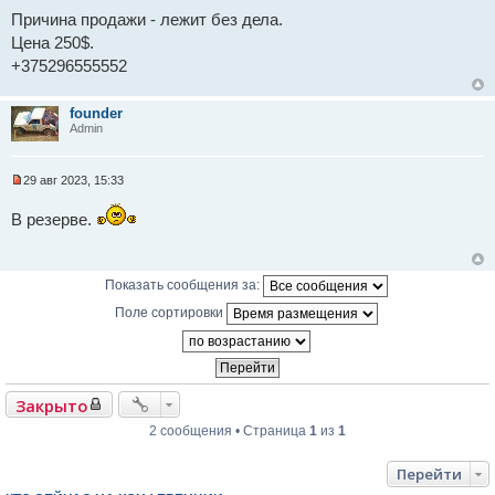
Причина продажи - лежит без дела.
Цена 250$.
+375296555552
founder
Admin
29 авг 2023, 15:33
Н
е
В резерве.
п
р
о
ч
и
Показать сообщения за:
т
а
Поле сортировки
н
н
о
е
с
о
Закрыто
о
б
2 сообщения • Страница
1
из
1
щ
е
н
Перейти
и
е