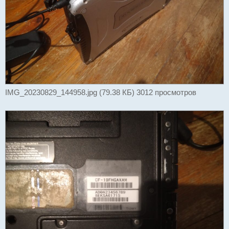
IMG_20230829_144958.jpg (79.38 КБ) 3012 просмотров