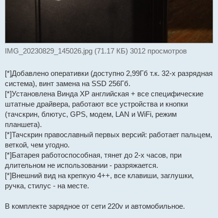
IMG_20230829_145026.jpg (71.17 КБ) 3012 просмотров
[*]Добавлено оперативки (доступно 2,99Гб т.к. 32-х разрядная
система), винт замена на SSD 256Гб.
[*]Установлена Винда XP английская + все специфические
штатные драйвера, работают все устройства и кнопки
(тачскрин, блютус, GPS, модем, LAN и WiFi, режим
планшета).
[*]Тачскрин православный первых версий: работает пальцем,
веткой, чем угодно.
[*]Батарея работоспособная, тянет до 2-х часов, при
длительном не использовании - разряжается.
[*]Внешний вид на крепкую 4++, все клавиши, заглушки,
ручка, стилус - на месте.
В комплекте зарядное от сети 220v и автомобильное.