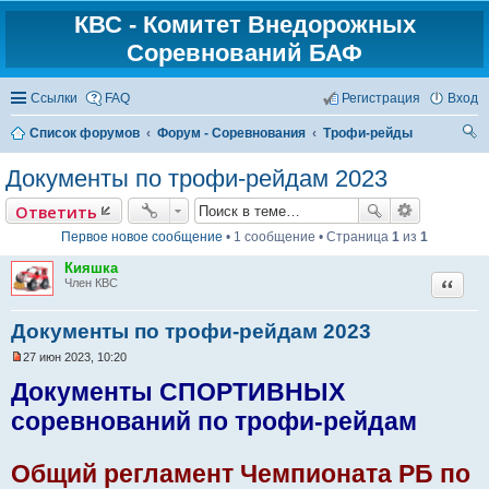
КВС - Комитет Внедорожных
Соревнований БАФ
Ссылки
FAQ
Регистрация
Вход
Список форумов
Форум - Соревнования
Трофи-рейды
ои
Документы по трофи-рейдам 2023
ск
Ответить
Первое новое сообщение
• 1 сообщение • Страница
1
из
1
Кияшка
Цитат
Член КВС
Документы по трофи-рейдам 2023
27 июн 2023, 10:20
Н
е
Документы СПОРТИВНЫХ
п
р
соревнований по трофи-рейдам
о
ч
и
Общий регламент Чемпионата РБ по
т
а