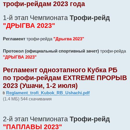
трофи-рейдам 2023 года
н
н
о
е
1-й этап Чемпионата
Трофи-рейд
с
о
"ДРЫГВА 2023"
о
б
щ
е
Регламент
трофи-рейда
"Дрыгва 2023"
н
и
е
Протокол (официальный спортивный зачет)
трофи-рейда
"ДРЫГВА 2023"
Регламент одноэтапного Кубка РБ
по трофи-рейдам EXTREME ПРОРЫВ
2023 (Ушачи, 1-2 июля)
Reglament_trofi_Kubok_RB_Ushachi.pdf
(1.4 МБ) 544 скачивания
2-й этап Чемпионата
Трофи-рейд
"ПАПЛАВЫ 2023"