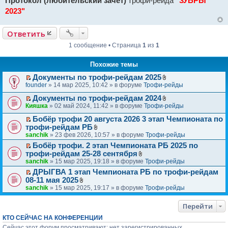
Протокол (любительский зачет)
трофи-рейда
"ЗУБРЫ
2023"
Ответить
1 сообщение • Страница
1
из
1
Похожие темы
Документы по трофи-рейдам 2025
П
В
founder
» 14 мар 2025, 10:42 » в форуме
Трофи-рейды
е
л
р
Документы по трофи-рейдам 2024
о
П
В
е
ж
Кияшка
» 02 май 2024, 11:42 » в форуме
Трофи-рейды
е
л
й
е
р
Бобёр трофи 20 августа 2026 3 этап Чемпионата по
о
т
н
П
е
ж
и
и
трофи-рейдам РБ
е
й
е
к
В
я
sanchik
» 23 фев 2026, 10:57 » в форуме
Трофи-рейды
р
т
н
п
л
Бобёр трофи. 2 этап Чемпионата РБ 2025 по
е
и
и
е
о
П
трофи-рейдам 25-28 сентября
й
к
я
р
ж
е
В
т
sanchik
п
» 15 мар 2025, 19:18 » в форуме
Трофи-рейды
в
е
р
л
и
е
о
н
ДРЫГВА 1 этап Чемпионата РБ по трофи-рейдам
е
о
к
р
м
и
П
08-11 мая 2025
й
ж
п
в
у
я
е
В
т
sanchik
» 15 мар 2025, 19:17 » в форуме
Трофи-рейды
е
е
о
н
р
л
и
н
р
м
е
е
о
к
и
в
у
п
Перейти
й
ж
п
я
о
н
р
т
е
е
м
КТО СЕЙЧАС НА КОНФЕРЕНЦИИ
е
о
и
н
р
у
п
ч
Сейчас этот форум просматривают: нет зарегистрированных
к