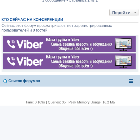
1 сообщение • Страница
1
из
1
н
н
о
Перейти
е
с
КТО СЕЙЧАС НА КОНФЕРЕНЦИИ
о
Сейчас этот форум просматривают: нет зарегистрированных
о
пользователей и 0 гостей
б
щ
е
н
и
е
Список форумов
Time: 0.109s
|
Queries: 35
| Peak Memory Usage: 16.2 МБ