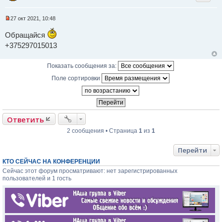
н
н
о
27 окт 2021, 10:48
е
Н
с
е
Обращайся
о
п
о
р
+375297015013
б
о
щ
ч
е
и
Показать сообщения за:
н
т
и
а
Поле сортировки
е
н
н
о
е
с
о
Ответить
о
б
2 сообщения • Страница
1
из
1
щ
е
н
Перейти
и
е
КТО СЕЙЧАС НА КОНФЕРЕНЦИИ
Сейчас этот форум просматривают: нет зарегистрированных
пользователей и 1 гость