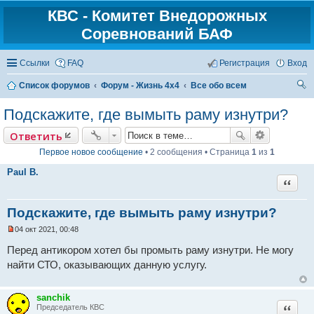
КВС - Комитет Внедорожных
Соревнований БАФ
Ссылки
FAQ
Регистрация
Вход
Список форумов
Форум - Жизнь 4х4
Все обо всем
ои
Подскажите, где вымыть раму изнутри?
ск
Ответить
Первое новое сообщение
• 2 сообщения • Страница
1
из
1
Paul B.
Цитат
Подскажите, где вымыть раму изнутри?
04 окт 2021, 00:48
Н
е
Перед антикором хотел бы промыть раму изнутри. Не могу
п
найти СТО, оказывающих данную услугу.
р
о
ч
и
sanchik
т
Цитат
Председатель КВС
а