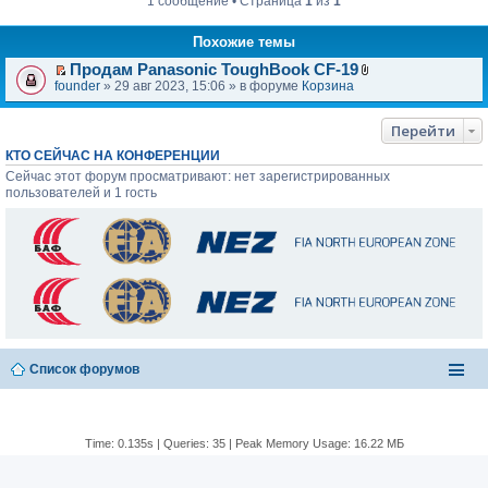
1 сообщение • Страница
1
из
1
н
н
о
Похожие темы
е
с
Продам Panasonic ToughBook CF-19
о
П
В
founder
» 29 авг 2023, 15:06 » в форуме
Корзина
о
е
л
б
р
о
щ
е
ж
Перейти
е
й
е
н
КТО СЕЙЧАС НА КОНФЕРЕНЦИИ
т
н
и
и
и
Сейчас этот форум просматривают: нет зарегистрированных
е
к
я
пользователей и 1 гость
п
е
р
в
о
м
у
н
е
п
р
Список форумов
о
ч
и
т
а
Time: 0.135s
|
Queries: 35
| Peak Memory Usage: 16.22 МБ
н
н
о