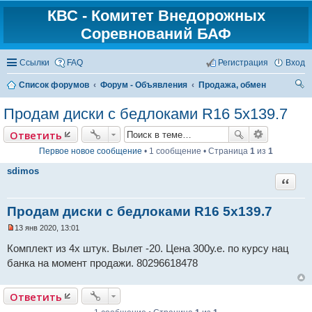
КВС - Комитет Внедорожных
Соревнований БАФ
Ссылки
FAQ
Регистрация
Вход
Список форумов
Форум - Объявления
Продажа, обмен
ои
Продам диски с бедлоками R16 5x139.7
ск
Ответить
Первое новое сообщение
• 1 сообщение • Страница
1
из
1
sdimos
Цитат
Продам диски с бедлоками R16 5x139.7
13 янв 2020, 13:01
Н
е
Комплект из 4х штук. Вылет -20. Цена 300у.е. по курсу нац
п
банка на момент продажи. 80296618478
р
о
ч
и
Ответить
т
а