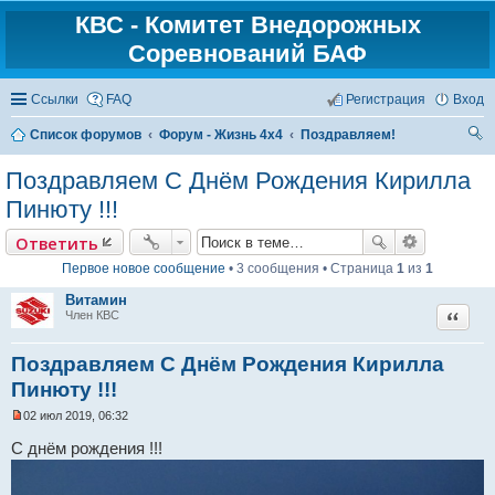
КВС - Комитет Внедорожных
Соревнований БАФ
Ссылки
FAQ
Регистрация
Вход
Список форумов
Форум - Жизнь 4х4
Поздравляем!
ои
Поздравляем С Днём Рождения Кирилла
ск
Пинюту !!!
Ответить
Первое новое сообщение
• 3 сообщения • Страница
1
из
1
Витамин
Цитат
Член КВС
Поздравляем С Днём Рождения Кирилла
Пинюту !!!
02 июл 2019, 06:32
Н
е
С днём рождения !!!
п
р
о