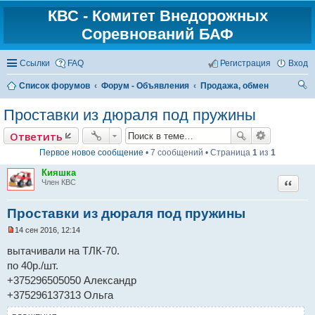
КВС - Комитет Внедорожных
Соревнований БАФ
Ссылки
FAQ
Регистрация
Вход
Список форумов
Форум - Объявления
Продажа, обмен
ои
Проставки из дюраля под пружины
ск
Ответить
Первое новое сообщение
• 7 сообщений • Страница
1
из
1
Кияшка
Цитат
Член КВС
Проставки из дюраля под пружины
14 сен 2016, 12:14
Н
е
вытачивали на ТЛК-70.
п
по 40р./шт.
р
о
+375296505050 Александр
ч
и
+375296137313 Ольга
т
а