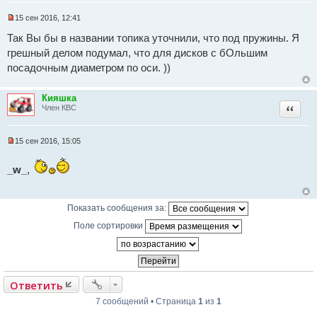
н
о
15 сен 2016, 12:41
е
Н
с
е
Так Вы бы в названии топика уточнили, что под пружины. Я
о
п
о
грешный делом подумал, что для дисков с бОльшим
р
б
о
посадочным диаметром по оси. ))
щ
ч
е
и
н
т
и
Кияшка
а
е
Цитат
н
Член КВС
н
о
е
15 сен 2016, 15:05
с
Н
о
е
о
п
_w_
,
б
р
щ
о
е
ч
н
и
Показать сообщения за:
и
т
е
а
Поле сортировки
н
н
о
е
с
о
Ответить
о
б
7 сообщений • Страница
1
из
1
щ
е