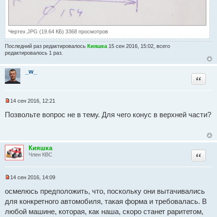
Чертех.JPG (19.64 КБ) 3368 просмотров
Последний раз редактировалось
Кияшка
15 сен 2016, 15:02, всего
редактировалось 1 раз.
_w_
Цитат
14 сен 2016, 12:21
Н
е
Позвольте вопрос не в тему. Для чего конус в верхней части?
п
р
о
ч
и
Кияшка
т
Цитат
Член КВС
а
н
н
о
14 сен 2016, 14:09
е
Н
с
е
осмелюсь предположить, что, поскольку они вытачивались
о
п
о
для конкретного автомобиля, такая форма и требовалась. В
р
б
о
любой машине, которая, как наша, скоро станет раритетом,
щ
ч