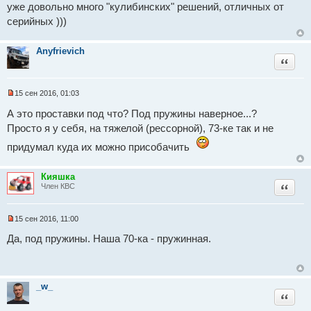
е
и
уже довольно много "кулибинских" решений, отличных от
н
т
серийных )))
и
а
е
н
н
о
Anyfrievich
е
Цитат
с
о
о
15 сен 2016, 01:03
б
Н
щ
е
А это проставки под что? Под пружины наверное...?
е
п
н
Просто я у себя, на тяжелой (рессорной), 73-ке так и не
р
и
о
е
придумал куда их можно присобачить
ч
и
т
а
Кияшка
н
Цитат
Член КВС
н
о
е
с
15 сен 2016, 11:00
Н
о
е
о
Да, под пружины. Наша 70-ка - пружинная.
п
б
р
щ
о
е
ч
н
и
и
_w_
т
е
Цитат
а
н