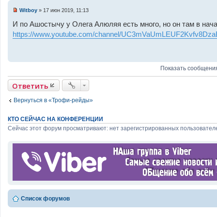
а
н
Witboy
»
17 июн 2019, 11:13
н
Н
о
е
И по Ашостычу у Олега Алюляя есть много, но он там в начал
е
п
с
https://www.youtube.com/channel/UC3mVaUmLEUF2Kvfv8Dz
р
о
о
о
ч
б
и
щ
т
е
а
Показать сообщения
н
н
и
н
е
Ответить
о
е
с
Вернуться в «Трофи-рейды»
о
о
б
КТО СЕЙЧАС НА КОНФЕРЕНЦИИ
щ
Сейчас этот форум просматривают: нет зарегистрированных пользователе
е
н
и
е
Список форумов