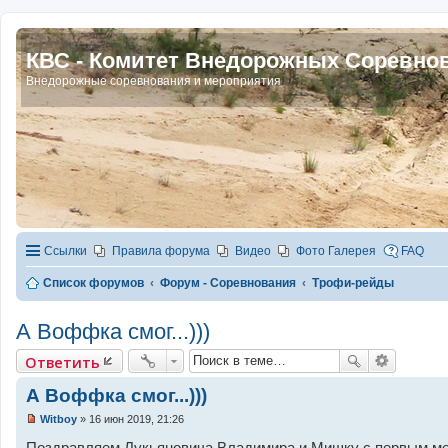
КВС - Комитет Внедорожных Соревно
Внедорожные соревнования и мероприятия
Ссылки
Правила форума
Видео
Фото Галерея
FAQ
Список форумов
Форум - Соревнования
Трофи-рейды
А Воффка смог...)))
Ответить
А Воффка смог...)))
Witboy
»
16 июн 2019, 21:26
Н
е
Поздравляем Лукьяновича Владимира и Мишку с первым мест