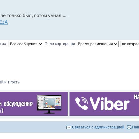
е только был, потом умчал ....
aEzA
 за:
Поле сортировки
й и 1 гость
Связаться с администрацией
Наш