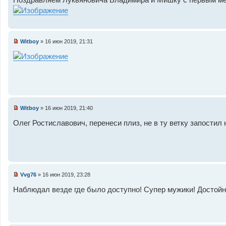
п
р
о
ч
и
т
Witboy
»
16 июн 2019, 21:31
а
Н
н
е
н
п
о
р
е
о
с
ч
о
и
о
т
б
а
щ
н
Witboy
»
16 июн 2019, 21:40
е
н
Н
н
о
е
Олег Ростиславович, перенеси плиз, не в ту ветку запостил 
и
е
п
е
с
р
о
о
о
ч
б
и
щ
т
е
а
н
н
Vvg76
»
16 июн 2019, 23:28
и
н
Н
е
о
е
Наблюдал везде где было доступно! Супер мужики! Достой
е
п
с
р
о
о
о
ч
б
и
щ
т