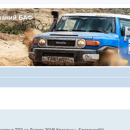
ваний БАФ
ом в ТР3 на Ладоге 2019! Красауцы, Братишки!)))