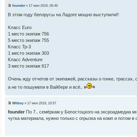
е
а
founder
»
17 июн 2019, 05:45
н
н
Н
и
н
е
В этом году белорусы на Ладоге мощно выступили!!
е
о
п
е
р
с
о
Класс Euro
о
ч
о
и
1 место экипаж 756
б
т
5 место экипаж 755
щ
а
е
н
Класс Тр-3
н
н
и
1 место экипаж 303
о
е
е
Класс Adventure
с
о
3 место экипаж 617
о
б
щ
Очень жду отчетов от экипажей, рассказы о гонке, трассах, 
е
н
а не то пошумели в Вайбере и всё..
и
е
Witboy
»
17 июн 2019, 10:57
Н
е
founder
По 7.. семёркам у Белостоцкого на эксроадмедиа м
п
чутка материала, нужно только с огрызка на комп и потом в се
р
о
ч
и
т