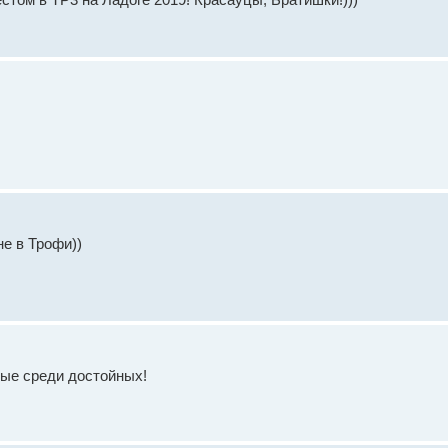
не в Трофи))
ные среди достойных!