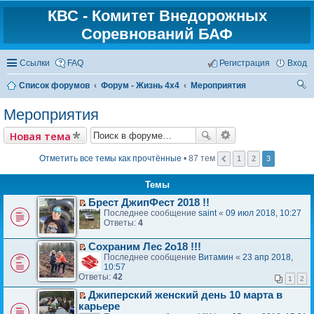
КВС - Комитет Внедорожных
Соревнований БАФ
Ссылки
FAQ
Регистрация
Вход
Список форумов
Форум - Жизнь 4х4
Мероприятия
ои
Мероприятия
ск
Новая тема
Отметить все темы как прочтённые
• 87 тем
1
2
3
Темы
Брест ДжипФест 2018 !!
П
Последнее сообщение
saint
«
09 июл 2018, 10:27
е
Ответы:
4
р
е
Сохраним Лес 2о18 !!!
й
П
Последнее сообщение
Витамин
«
23 апр 2018,
т
е
10:57
и
р
Ответы:
42
к
1
2
е
п
й
Джиперский женский день 10 марта в
е
П
т
карьере
р
е