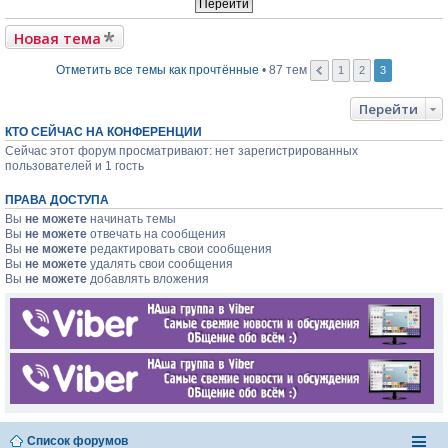
ч
н
р
о
н
и
и
о
в
б
е
ю
т
Новая тема
м
о
щ
п
а
у
м
е
р
н
с
у
н
о
Отметить все темы как прочтённые
• 87 тем
1
2
3
н
о
н
и
ч
о
о
е
ю
и
м
б
Перейти
п
т
у
щ
р
а
с
КТО СЕЙЧАС НА КОНФЕРЕНЦИИ
е
о
н
о
н
Сейчас этот форум просматривают: нет зарегистрированных
ч
н
о
и
и
пользователей и 1 гость
о
б
ю
т
м
щ
а
у
е
ПРАВА ДОСТУПА
н
с
н
Вы
не можете
начинать темы
н
о
и
Вы
не можете
отвечать на сообщения
о
о
ю
Вы
не можете
редактировать свои сообщения
м
б
у
Вы
не можете
удалять свои сообщения
щ
с
е
Вы
не можете
добавлять вложения
о
н
о
и
б
ю
щ
е
н
и
ю
Список форумов