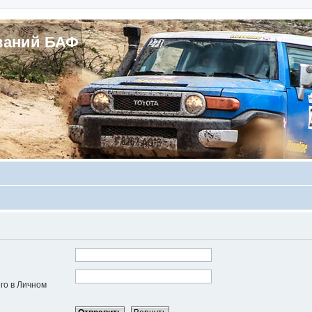
ваний БАФ
го в Личном