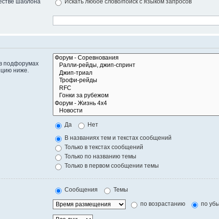
естве шаблона
Искать любое слово/поиск с языком запросов
 в подфорумах
пцию ниже.
Да
Нет
В названиях тем и текстах сообщений
Только в текстах сообщений
Только по названию темы
Только в первом сообщении темы
Сообщения
Темы
по возрастанию
по уб