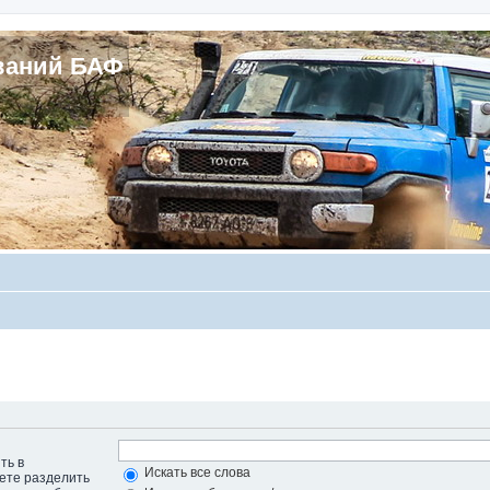
ваний БАФ
ть в
Искать все слова
жете разделить