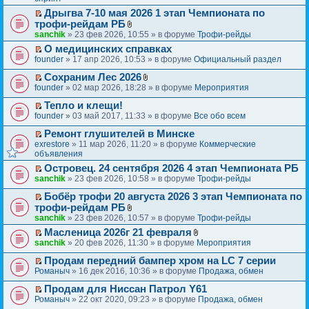
п
я
р
о
т
н
е
Дрыгва 7-10 мая 2026 1 этап Чемпионата по
е
ж
и
и
р
П
трофи-рейдам РБ
й
е
к
я
в
е
В
sanchik
» 23 фев 2026, 10:55 » в форуме
Трофи-рейды
т
н
п
о
р
л
и
и
е
м
О медицинских справках
е
о
к
я
р
П
у
founder
» 17 апр 2026, 10:53 » в форуме
Официальный раздел
й
ж
п
в
е
н
т
е
е
о
р
Сохраним Лес 2026
е
и
н
р
м
П
В
е
п
founder
» 02 мар 2026, 18:28 » в форуме
Мероприятия
к
и
в
у
е
л
й
р
п
я
о
н
р
Тепло и клещи!
о
т
о
е
м
е
П
е
ж
и
founder
ч
» 03 май 2017, 11:33 » в форуме
Все обо всем
р
у
п
е
й
е
к
и
в
н
р
р
Ремонт глушителей в Минске
т
н
п
т
о
е
о
П
е
и
и
exrestore
е
» 11 мар 2026, 11:20 » в форуме
Коммерческие
а
м
п
ч
е
й
к
я
объявления
р
н
у
р
и
р
т
п
в
н
н
Островец. 24 сентября 2026 4 этап Чемпионата РБ
о
т
е
и
е
о
о
е
П
sanchik
» 23 фев 2026, 10:58 » в форуме
Трофи-рейды
ч
а
й
к
р
м
м
п
е
и
н
т
п
в
у
у
р
р
Бобёр трофи 20 августа 2026 3 этап Чемпионата по
т
н
и
е
о
н
с
о
П
е
трофи-рейдам РБ
а
о
к
р
м
е
о
ч
е
й
В
sanchik
» 23 фев 2026, 10:57 » в форуме
Трофи-рейды
н
м
п
в
у
п
о
и
р
т
л
н
у
е
о
н
р
б
Масленица 2026г 21 февраля
т
е
и
о
о
с
р
м
е
о
П
В
щ
sanchik
» 20 фев 2026, 11:30 » в форуме
Мероприятия
а
й
к
ж
м
о
в
у
п
ч
е
л
е
н
т
п
е
у
о
о
н
р
и
р
Продам передний бампер хром на LC 7 серии
о
н
н
и
е
н
с
б
м
е
о
П
т
е
ж
и
Романыч
» 16 дек 2016, 10:36 » в форуме
Продажа, обмен
о
к
р
и
о
щ
у
п
ч
е
а
й
е
ю
м
п
в
я
о
е
н
р
и
р
Продам для Ниссан Патрол Y61
н
т
н
у
е
о
б
н
е
о
П
т
е
н
и
и
Романыч
» 22 окт 2020, 09:23 » в форуме
Продажа, обмен
с
р
м
щ
и
п
ч
е
а
й
о
к
я