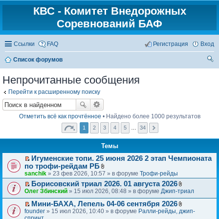
КВС - Комитет Внедорожных
Соревнований БАФ
Ссылки
FAQ
Регистрация
Вход
Список форумов
ои
Непрочитанные сообщения
ск
Перейти к расширенному поиску
Отметить всё как прочтённое
• Найдено более 1000 результатов
1
2
3
4
5
…
34
Темы
Игуменские топи. 25 июня 2026 2 этап Чемпионата
П
по трофи-рейдам РБ
е
В
sanchik
» 23 фев 2026, 10:57 » в форуме
Трофи-рейды
р
л
Борисовский триал 2026. 01 августа 2026
е
о
П
В
Олег Збинский
» 15 июл 2026, 08:48 » в форуме
Джип-триал
й
ж
е
л
т
е
р
Мини-БАХА, Лепель 04-06 сентября 2026
о
и
н
П
В
е
ж
founder
» 15 июл 2026, 10:40 » в форуме
Ралли-рейды, джип-
к
и
е
л
й
е
спринт