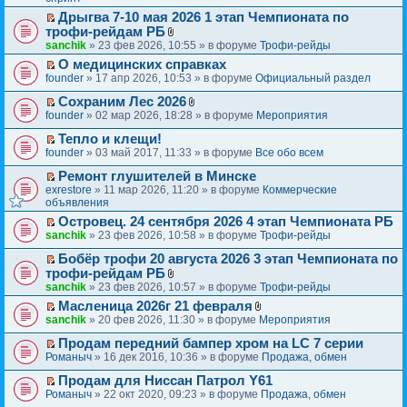
п
я
р
о
т
н
е
Дрыгва 7-10 мая 2026 1 этап Чемпионата по
е
ж
и
и
р
П
трофи-рейдам РБ
й
е
к
я
в
е
В
sanchik
» 23 фев 2026, 10:55 » в форуме
Трофи-рейды
т
н
п
о
р
л
и
и
е
м
О медицинских справках
е
о
к
я
р
П
у
founder
» 17 апр 2026, 10:53 » в форуме
Официальный раздел
й
ж
п
в
е
н
т
е
е
о
р
Сохраним Лес 2026
е
и
н
р
м
П
В
е
п
founder
» 02 мар 2026, 18:28 » в форуме
Мероприятия
к
и
в
у
е
л
й
р
п
я
о
н
р
Тепло и клещи!
о
т
о
е
м
е
П
е
ж
и
founder
ч
» 03 май 2017, 11:33 » в форуме
Все обо всем
р
у
п
е
й
е
к
и
в
н
р
р
Ремонт глушителей в Минске
т
н
п
т
о
е
о
П
е
и
и
exrestore
е
» 11 мар 2026, 11:20 » в форуме
Коммерческие
а
м
п
ч
е
й
к
я
объявления
р
н
у
р
и
р
т
п
в
н
н
Островец. 24 сентября 2026 4 этап Чемпионата РБ
о
т
е
и
е
о
о
е
П
sanchik
» 23 фев 2026, 10:58 » в форуме
Трофи-рейды
ч
а
й
к
р
м
м
п
е
и
н
т
п
в
у
у
р
р
Бобёр трофи 20 августа 2026 3 этап Чемпионата по
т
н
и
е
о
н
с
о
П
е
трофи-рейдам РБ
а
о
к
р
м
е
о
ч
е
й
В
sanchik
» 23 фев 2026, 10:57 » в форуме
Трофи-рейды
н
м
п
в
у
п
о
и
р
т
л
н
у
е
о
н
р
б
Масленица 2026г 21 февраля
т
е
и
о
о
с
р
м
е
о
П
В
щ
sanchik
» 20 фев 2026, 11:30 » в форуме
Мероприятия
а
й
к
ж
м
о
в
у
п
ч
е
л
е
н
т
п
е
у
о
о
н
р
и
р
Продам передний бампер хром на LC 7 серии
о
н
н
и
е
н
с
б
м
е
о
П
т
е
ж
и
Романыч
» 16 дек 2016, 10:36 » в форуме
Продажа, обмен
о
к
р
и
о
щ
у
п
ч
е
а
й
е
ю
м
п
в
я
о
е
н
р
и
р
Продам для Ниссан Патрол Y61
н
т
н
у
е
о
б
н
е
о
П
т
е
н
и
и
Романыч
» 22 окт 2020, 09:23 » в форуме
Продажа, обмен
с
р
м
щ
и
п
ч
е
а
й
о
к
я