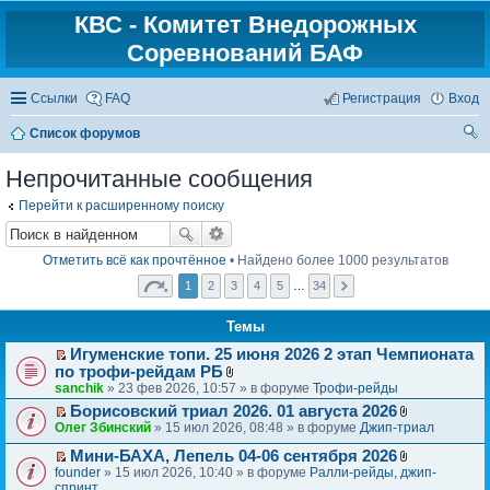
КВС - Комитет Внедорожных
Соревнований БАФ
Ссылки
FAQ
Регистрация
Вход
Список форумов
ои
Непрочитанные сообщения
ск
Перейти к расширенному поиску
Отметить всё как прочтённое
• Найдено более 1000 результатов
1
2
3
4
5
…
34
Темы
Игуменские топи. 25 июня 2026 2 этап Чемпионата
П
по трофи-рейдам РБ
е
В
sanchik
» 23 фев 2026, 10:57 » в форуме
Трофи-рейды
р
л
Борисовский триал 2026. 01 августа 2026
е
о
П
В
Олег Збинский
» 15 июл 2026, 08:48 » в форуме
Джип-триал
й
ж
е
л
т
е
р
Мини-БАХА, Лепель 04-06 сентября 2026
о
и
н
П
В
е
ж
founder
» 15 июл 2026, 10:40 » в форуме
Ралли-рейды, джип-
к
и
е
л
й
е
спринт