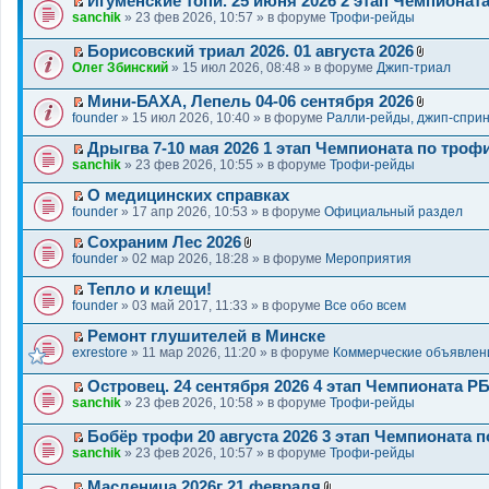
Игуменские топи. 25 июня 2026 2 этап Чемпионат
П
sanchik
» 23 фев 2026, 10:57 » в форуме
Трофи-рейды
е
р
Борисовский триал 2026. 01 августа 2026
е
П
В
Олег Збинский
» 15 июл 2026, 08:48 » в форуме
Джип-триал
й
е
л
т
р
о
Мини-БАХА, Лепель 04-06 сентября 2026
и
е
ж
П
В
founder
» 15 июл 2026, 10:40 » в форуме
Ралли-рейды, джип-спри
к
й
е
е
л
п
т
н
р
о
Дрыгва 7-10 мая 2026 1 этап Чемпионата по троф
е
и
и
е
ж
П
sanchik
» 23 фев 2026, 10:55 » в форуме
Трофи-рейды
р
к
я
й
е
е
в
п
т
н
р
О медицинских справках
о
е
и
и
е
П
founder
» 17 апр 2026, 10:53 » в форуме
Официальный раздел
м
р
к
я
й
е
у
в
п
т
р
Сохраним Лес 2026
н
о
е
и
е
П
В
founder
е
» 02 мар 2026, 18:28 » в форуме
Мероприятия
м
р
к
й
е
л
п
у
в
п
т
р
о
Тепло и клещи!
р
н
о
е
и
е
ж
П
о
founder
» 03 май 2017, 11:33 » в форуме
Все обо всем
е
м
р
к
й
е
е
ч
п
у
в
п
т
н
р
и
Ремонт глушителей в Минске
р
н
о
е
и
и
е
П
т
exrestore
» 11 мар 2026, 11:20 » в форуме
Коммерческие объявлен
о
е
м
р
к
я
й
е
а
ч
п
у
в
п
т
р
н
и
Островец. 24 сентября 2026 4 этап Чемпионата Р
р
н
о
е
и
е
н
П
т
sanchik
» 23 фев 2026, 10:58 » в форуме
Трофи-рейды
о
е
м
р
к
й
о
е
а
ч
п
у
в
п
т
м
р
н
и
Бобёр трофи 20 августа 2026 3 этап Чемпионата 
р
н
о
е
и
у
е
н
П
т
о
sanchik
е
» 23 фев 2026, 10:57 » в форуме
Трофи-рейды
м
р
к
с
й
о
е
а
ч
п
у
в
п
о
т
м
р
н
и
р
н
о
Масленица 2026г 21 февраля
е
о