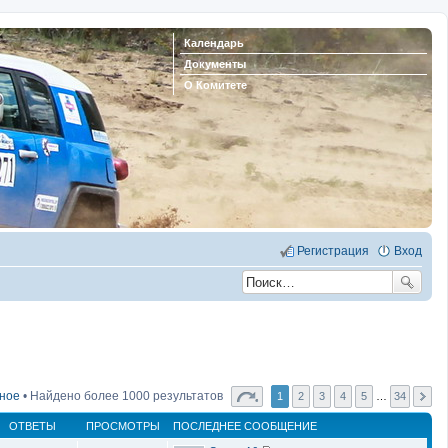
Календарь
Документы
О Комитете
Регистрация
Вход
нное
• Найдено более 1000 результатов
1
2
3
4
5
…
34
ОТВЕТЫ
ПРОСМОТРЫ
ПОСЛЕДНЕЕ СООБЩЕНИЕ