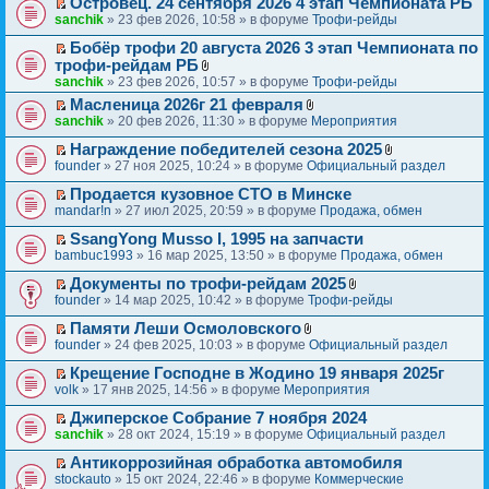
е
Островец. 24 сентября 2026 4 этап Чемпионата РБ
е
и
р
П
sanchik
» 23 фев 2026, 10:58 » в форуме
Трофи-рейды
й
к
в
е
т
п
о
р
Бобёр трофи 20 августа 2026 3 этап Чемпионата по
и
е
м
П
е
трофи-рейдам РБ
к
р
у
е
й
В
sanchik
» 23 фев 2026, 10:57 » в форуме
Трофи-рейды
п
в
н
р
т
л
е
о
Масленица 2026г 21 февраля
е
е
и
о
р
м
П
В
sanchik
» 20 фев 2026, 11:30 » в форуме
Мероприятия
п
й
к
ж
в
у
е
л
р
т
п
е
о
н
р
Награждение победителей сезона 2025
о
о
и
е
н
м
е
П
В
е
ж
founder
» 27 ноя 2025, 10:24 » в форуме
Официальный раздел
ч
к
р
и
у
п
е
л
й
е
и
п
в
я
н
р
р
Продается кузовное СТО в Минске
о
т
н
т
е
о
е
о
П
е
ж
и
и
mandar!n
» 27 июл 2025, 20:59 » в форуме
Продажа, обмен
а
р
м
п
ч
е
й
е
к
я
н
в
у
р
и
р
SsangYong Musso I, 1995 на запчасти
т
н
п
н
о
н
о
П
т
е
и
и
bambuc1993
е
» 16 мар 2025, 13:50 » в форуме
Продажа, обмен
о
м
е
ч
е
а
й
к
я
р
м
у
п
и
р
Документы по трофи-рейдам 2025
н
т
п
в
у
н
р
П
В
т
е
н
и
founder
е
» 14 мар 2025, 10:42 » в форуме
Трофи-рейды
о
с
е
о
е
л
а
й
о
к
р
м
о
п
ч
р
Памяти Леши Осмоловского
о
н
т
м
п
в
у
о
р
и
П
В
е
ж
н
и
founder
у
е
» 24 фев 2025, 10:03 » в форуме
Официальный раздел
о
н
б
о
т
е
л
й
е
о
к
с
р
м
е
щ
ч
а
р
Крещение Господне в Жодино 19 января 2025г
о
т
н
м
п
о
в
у
п
е
и
н
П
е
ж
и
и
volk
у
е
» 17 янв 2025, 14:56 » в форуме
Мероприятия
о
о
н
р
н
т
н
е
й
е
к
я
с
р
б
м
е
о
и
а
о
р
Джиперское Собрание 7 ноября 2024
т
н
п
о
в
щ
у
п
ч
ю
н
м
П
е
и
и
sanchik
е
» 28 окт 2024, 15:19 » в форуме
Официальный раздел
о
о
е
н
р
и
н
у
е
й
к
я
р
б
м
н
е
о
т
о
с
р
Антикоррозийная обработка автомобиля
т
п
в
щ
у
и
п
ч
а
м
о
П
е
и
stockauto
е
» 15 окт 2024, 22:46 » в форуме
Коммерческие
о
е
н
ю
р
и
н