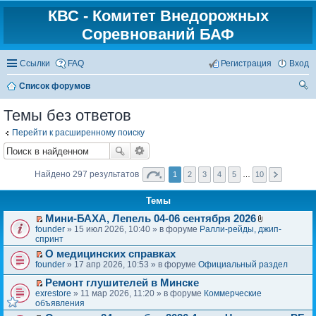
КВС - Комитет Внедорожных
Соревнований БАФ
Ссылки
FAQ
Регистрация
Вход
Список форумов
ои
Темы без ответов
ск
Перейти к расширенному поиску
Найдено 297 результатов
1
2
3
4
5
…
10
Темы
Мини-БАХА, Лепель 04-06 сентября 2026
П
В
founder
» 15 июл 2026, 10:40 » в форуме
Ралли-рейды, джип-
е
л
спринт
р
о
О медицинских справках
е
ж
П
founder
» 17 апр 2026, 10:53 » в форуме
Официальный раздел
й
е
е
т
н
р
Ремонт глушителей в Минске
и
и
П
е
exrestore
» 11 мар 2026, 11:20 » в форуме
Коммерческие
к
я
е
й
объявления
п
р
т