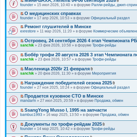
Мини-БАХА, Лепель 04-06 сентября 2026
П
В
founder
» 15 июл 2026, 10:40 » в форуме
Ралли-рейды, джип-спри
е
л
р
о
О медицинских справках
е
ж
П
founder
» 17 апр 2026, 10:53 » в форуме
Официальный раздел
й
е
е
т
н
р
Ремонт глушителей в Минске
и
и
е
П
exrestore
» 11 мар 2026, 11:20 » в форуме
Коммерческие объявлен
к
я
й
е
п
т
р
Островец. 24 сентября 2026 4 этап Чемпионата Р
е
и
е
П
sanchik
» 23 фев 2026, 10:58 » в форуме
Трофи-рейды
р
к
й
е
в
п
т
р
Бобёр трофи 20 августа 2026 3 этап Чемпионата 
о
е
и
е
П
sanchik
» 23 фев 2026, 10:57 » в форуме
Трофи-рейды
м
р
к
й
е
у
в
п
т
р
н
о
Масленица 2026г 21 февраля
е
и
е
е
П
В
м
р
sanchik
» 20 фев 2026, 11:30 » в форуме
Мероприятия
к
й
п
е
л
у
в
п
т
р
р
о
н
о
Награждение победителей сезона 2025
е
и
о
е
ж
е
м
П
В
р
founder
» 27 ноя 2025, 10:24 » в форуме
Официальный раздел
к
ч
й
е
п
у
е
л
в
п
и
т
н
р
н
р
о
о
Продается кузовное СТО в Минске
е
т
и
и
о
е
е
ж
П
м
mandar!n
» 27 июл 2025, 20:59 » в форуме
Продажа, обмен
р
а
к
я
ч
п
й
е
е
у
в
н
п
и
р
т
н
р
н
о
SsangYong Musso I, 1995 на запчасти
н
е
т
о
и
и
е
е
П
м
bambuc1993
» 16 мар 2025, 13:50 » в форуме
Продажа, обмен
о
р
а
ч
к
я
й
п
е
у
м
в
н
и
п
т
р
р
н
у
о
Документы по трофи-рейдам 2025
н
т
е
и
о
е
е
П
В
с
м
о
founder
а
» 14 мар 2025, 10:42 » в форуме
Трофи-рейды
р
к
ч
й
п
е
л
о
у
м
н
в
п
и
т
р
р
о
о
н