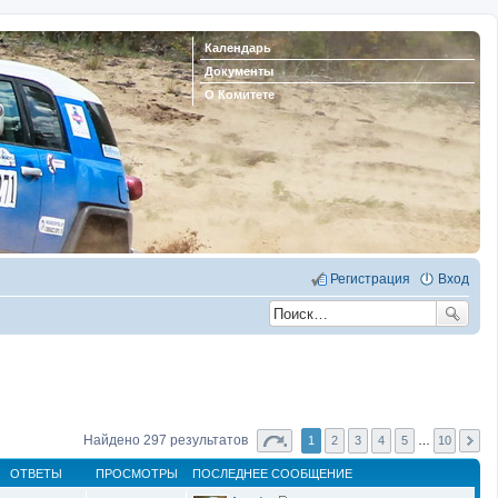
Календарь
Документы
О Комитете
Регистрация
Вход
Найдено 297 результатов
1
2
3
4
5
…
10
ОТВЕТЫ
ПРОСМОТРЫ
ПОСЛЕДНЕЕ СООБЩЕНИЕ