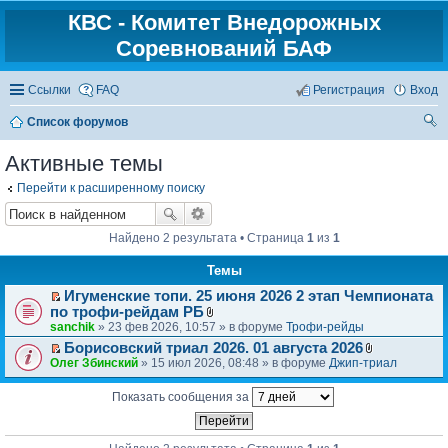
КВС - Комитет Внедорожных
Соревнований БАФ
Ссылки
FAQ
Регистрация
Вход
Список форумов
ои
Активные темы
ск
Перейти к расширенному поиску
Найдено 2 результата • Страница
1
из
1
Темы
Игуменские топи. 25 июня 2026 2 этап Чемпионата
П
по трофи-рейдам РБ
е
В
sanchik
» 23 фев 2026, 10:57 » в форуме
Трофи-рейды
р
л
Борисовский триал 2026. 01 августа 2026
е
о
П
В
Олег Збинский
» 15 июл 2026, 08:48 » в форуме
Джип-триал
й
ж
е
л
т
е
р
о
и
н
Показать сообщения за
е
ж
к
и
й
е
п
я
т
н
е
и
и