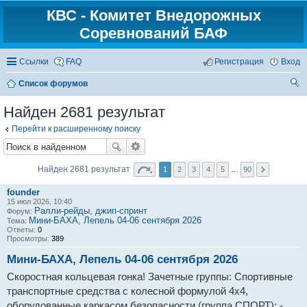
КВС - Комитет Внедорожных
Соревнований БАФ
Ссылки
FAQ
Регистрация
Вход
Список форумов
ои
Найден 2681 результат
ск
Перейти к расширенному поиску
Найден 2681 результат
1
2
3
4
5
…
90
founder
15 июл 2026, 10:40
Ралли-рейды, джип-спринт
Форум:
Мини-БАХА, Лепель 04-06 сентября 2026
Тема:
Ответы:
0
Просмотры:
389
Мини-БАХА, Лепель 04-06 сентября 2026
Скоростная кольцевая гонка! Зачетные группы: Cпортивные
транспортные средства с колесной формулой 4х4,
оборудованные каркасом безопасности (группа СПОРТ); -