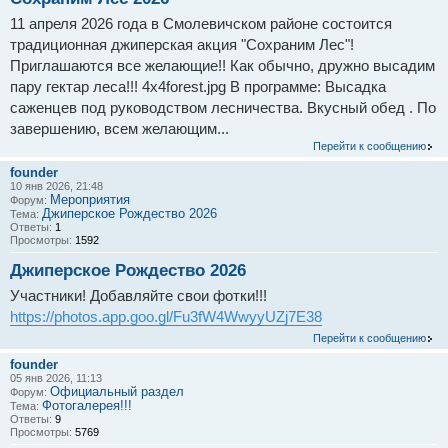
11 апреля 2026 года в Смолевичском районе состоится
традиционная джиперская акция "Сохраним Лес"!
Приглашаются все желающие!! Как обычно, дружно высадим
пару гектар леса!!! 4x4forest.jpg В программе: Высадка
саженцев под руководством лесничества. Вкусный обед . По
завершению, всем желающим...
Перейти к сообщению
founder
10 янв 2026, 21:48
Мероприятия
Форум:
Джиперское Рождество 2026
Тема:
Ответы:
1
Просмотры:
1592
Джиперское Рождество 2026
Участники! Добавляйте свои фотки!!!
https://photos.app.goo.gl/Fu3fW4WwyyUZj7E38
Перейти к сообщению
founder
05 янв 2026, 11:13
Официальный раздел
Форум:
Фотогалерея!!!
Тема:
Ответы:
9
Просмотры:
5769