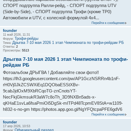
СПОРТ подгруппа Ралли-рейд, - СПОРТ подгруппа UTV
(Side-by-Side), - СПОРТ подгруппа Трофи (кроме ТР0)
Автомобили и UTV, с колесной формулой 4х4...
Перейти к сообщению
founder
11 май 2026, 11:31
Трофи-рейды
Форум:
Дрыгва 7-10 мая 2026 1 этап Чемпионата по трофи-рейдам РБ
Тема:
Ответы:
2
Просмотры:
5513
Дрыгва 7-10 мая 2026 1 этап Чемпионата по трофи-
рейдам РБ
Фотоальбом ДРЫГВА ! Добавляйте свои фото!!
https://lh3.googleusercontent.com/pw/AP1GczNSRRn4b1nF-
rH0Vj0JkZCSWXiEq1DQObaESStXBv-
9cabJjdOxM9XbRCqoTG-znCnotsYT-
NecFkjGkmsukR3aW7c8oTh_3D9NXBn5ads-x-
qKHaE1svLa6fsaPmiOi5DgSk-mITPd48TcpmEV8StA=w1109-
h832-s-no-gm https://photos.app.goo.gl/NgYFQtcpaPFE6gdV6
Перейти к сообщению
founder
17 апр 2026, 10:53
Официальный раздел
Форум: