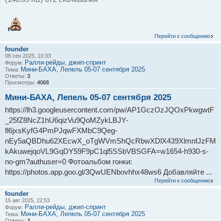
Перейти к сообщению
founder
08 сен 2025, 10:33
Ралли-рейды, джип-спринт
Форум:
Мини-БАХА, Лепель 05-07 сентября 2025
Тема:
Ответы:
3
Просмотры:
4068
Мини-БАХА, Лепель 05-07 сентября 2025
https://lh3.googleusercontent.com/pw/AP1GczOzJQOxPkwgwtF
_25fZ8NcZ1hU6qizVu9QoMZykLBJY-
fl6jxsKyfG4PmPJqwFXMbC9Qeg-
nEy5aQBDhu62XEcwX_oTgWVmShQcRbwXDlX439XlmnfJzFM
kAkuwejqoVL9GqDY59F9pC1ql5SSbVBSGFA=w1654-h930-s-
no-gm?authuser=0 Фотоальбом гонки:
https://photos.app.goo.gl/3QwUENbovhhx48ws6 Добавляйте ...
Перейти к сообщению
founder
15 авг 2025, 22:53
Ралли-рейды, джип-спринт
Форум:
Мини-БАХА, Лепель 05-07 сентября 2025
Тема:
Ответы:
3