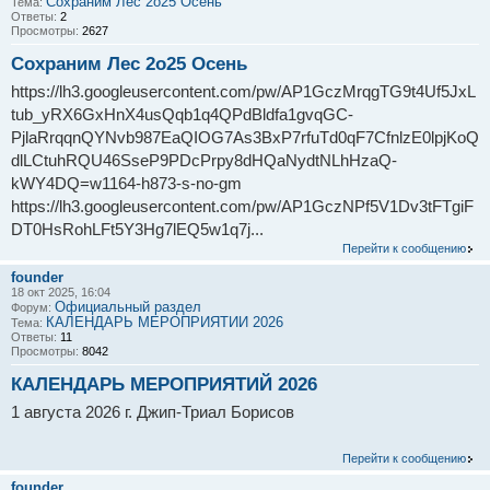
Сохраним Лес 2о25 Осень
Тема:
Ответы:
2
Просмотры:
2627
Сохраним Лес 2о25 Осень
https://lh3.googleusercontent.com/pw/AP1GczMrqgTG9t4Uf5JxL
tub_yRX6GxHnX4usQqb1q4QPdBldfa1gvqGC-
PjlaRrqqnQYNvb987EaQIOG7As3BxP7rfuTd0qF7CfnlzE0lpjKoQ
dlLCtuhRQU46SseP9PDcPrpy8dHQaNydtNLhHzaQ-
kWY4DQ=w1164-h873-s-no-gm
https://lh3.googleusercontent.com/pw/AP1GczNPf5V1Dv3tFTgiF
DT0HsRohLFt5Y3Hg7lEQ5w1q7j...
Перейти к сообщению
founder
18 окт 2025, 16:04
Официальный раздел
Форум:
КАЛЕНДАРЬ МЕРОПРИЯТИЙ 2026
Тема:
Ответы:
11
Просмотры:
8042
КАЛЕНДАРЬ МЕРОПРИЯТИЙ 2026
1 августа 2026 г. Джип-Триал Борисов
Перейти к сообщению
founder