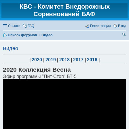
КВС - Комитет Внедорожных
Соревнований БАФ
Ссылки
FAQ
Регистрация
Вход
Список форумов
Видео
ои
Видео
ск
|
2020
|
2019
|
2018
|
2017
|
2016
|
2020 Коллекция Весна
Эфир программы "Пит-Стоп" БТ-5