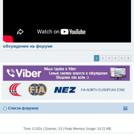
обсуждение на форуме
1
2
3
4
5
Список форумов
Time: 0.102s
|
Queries: 13
| Peak Memory Usage: 14.21 МБ