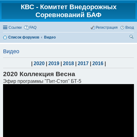
КВС - Комитет Внедорожных
Соревнований БАФ
Ссылки
FAQ
Регистрация
Вход
Список форумов
Видео
ои
Видео
ск
|
2020
|
2019
|
2018
|
2017
|
2016
|
2020 Коллекция Весна
Эфир программы "Пит-Стоп" БТ-5