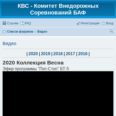
КВС - Комитет Внедорожных
Соревнований БАФ
Ссылки
FAQ
Регистрация
Вход
Список форумов
Видео
ои
Видео
ск
|
2020
|
2019
|
2018
|
2017
|
2016
|
2020 Коллекция Весна
Эфир программы "Пит-Стоп" БТ-5