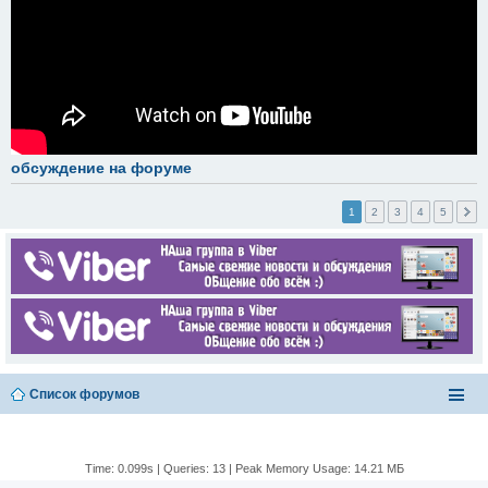
обсуждение на форуме
1
2
3
4
5
Список форумов
Time: 0.099s
|
Queries: 13
| Peak Memory Usage: 14.21 МБ