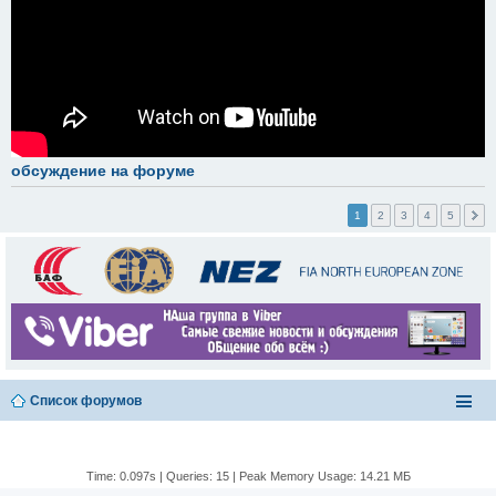
обсуждение на форуме
1
2
3
4
5
Список форумов
Time: 0.097s
|
Queries: 15
| Peak Memory Usage: 14.21 МБ