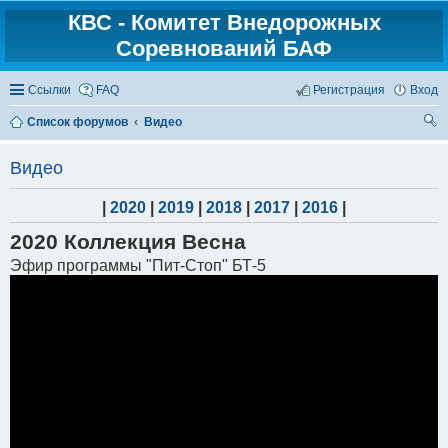
КВС - Комитет Внедорожных
Соревнований БАФ
Ссылки
FAQ
Регистрация
Вход
Список форумов
Видео
ои
Видео
ск
|
2020
|
2019
|
2018
|
2017
|
2016
|
2020 Коллекция Весна
Эфир программы "Пит-Стоп" БТ-5