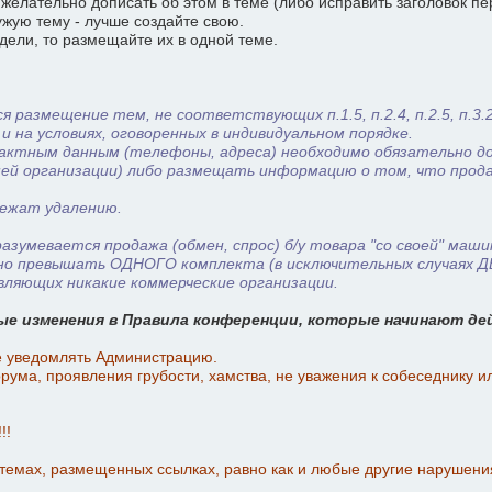
елательно дописать об этом в теме (либо исправить заголовок пе
ужую тему - лучше создайте свою.
дели, то размещайте их в одной теме.
 размещение тем, не соответствующих п.1.5, п.2.4, п.2.5, п.3.
на условиях, оговоренных в индивидуальном порядке.
тактным данным (телефоны, адреса) необходимо обязательно д
ей организации) либо размещать информацию о том, что продаж
лежат удалению.
мевается продажа (обмен, спрос) б/у товара "со своей" машины
но превышать ОДНОГО комплекта (в исключительных случаях ДВ
вляющих никакие коммерческие организации.
е изменения в Правила конференции, которые начинают де
е уведомлять Администрацию.
ума, проявления грубости, хамства, не уважения к собеседнику и
!!
 темах, размещенных ссылках, равно как и любые другие нарушен