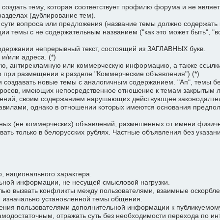
создать тему, которая соответствует профилю форума и не являет
разделах (дублирование тем).
ути вопроса или предложения (название темы должно содержать к
ии темы с не содержательным названием ("как это может быть", "
держании непрерывный текст, состоящий из ЗАГЛАВНЫХ букв.
/или адреса. (*)
 антирекламную или коммерческую информацию, а также ссылки 
 при размещении в разделе "Коммерческие объявления") (*)
оздавать новые темы с аналогичным содержанием. "Ап", темы без 
росов, имеющих непосредственное отношение к темам закрытым 
ний, своим содержанием нарушающих действующее законодалтель
лами, однако в отношении которых имеются основания предполага
х (не коммерческих) объявлений, размешенных от имени физическо
ать только в белорусских рублях. Частные объявления без указа
, национального характера.
ной информации, не несущей смысловой нагрузки.
ю вызвать конфликты между пользователями, взаимные оскорблени
 изначально установленной темы общения.
чения пользователями дополнительной информации к публикуемом
амодостаточным, отражать суть без необходимости перехода по инт