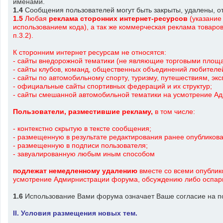
именами.
1.4
Сообщения пользователей могут быть закрыты, удалены, 
1.5
Любая
реклама
сторонних интернет-ресурсов
(указание 
использованием кода), а так же коммерческая реклама товаров,
п.3.2).
К сторонним интернет ресурсам не относятся:
- сайты внедорожной тематики (не являющие торговыми площа
- сайты клубов, команд, общественных объединений любителе
- сайты по автомобильному спорту, туризму, путешествиям, эк
- официальные сайты спортивных федераций и их структур;
- сайты смешанной автомобильной тематики на усмотрение 
Пользователи, разместившие рекламу
,
в том числе:
- контекстно скрытую в тексте сообщения;
- размещенную в результате редактирования ранее опубликов
- размещенную в подписи пользователя;
- завуалированную любым иным способом
подлежат немедленному удалению
вместе со всеми опублик
усмотрение Адмирнистрации форума, обсуждению либо оспар
1.6
Использование Вами форума означает Ваше согласие на п
II. Условия размещения новых тем.