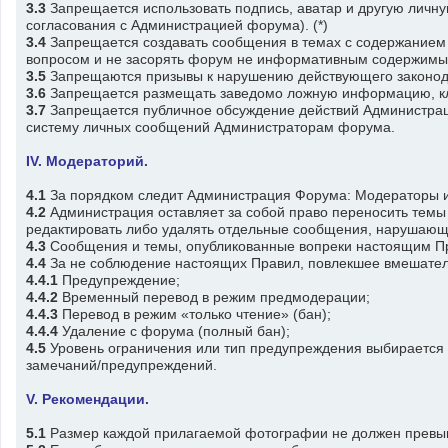
3.3
Запрещается использовать подпись, аватар и другую личну
согласования с Администрацией форума). (*)
3.4
Запрещается создавать сообщения в темах с содержанием п
вопросом и не засорять форум не информативным содержимы
3.5
Запрещаются призывы к нарушению действующего законодате
3.6
Запрещается размещать заведомо ложную информацию, клев
3.7
Запрещается публичное обсуждение действий Администраци
систему личных сообщений Администраторам форума.
IV. Модераторий.
4.1
За порядком следит Администрация Форума: Модераторы 
4.2
Администрация оставляет за собой право переносить темы
редактировать либо удалять отдельные сообщения, нарушающ
4.3
Сообщения и темы, опубликованные вопреки настоящим Пра
4.4
За не соблюдение настоящих Правил, повлекшее вмешател
4.4.1
Предупреждение;
4.4.2
Временный перевод в режим предмодерации;
4.4.3
Перевод в режим «только чтение» (бан);
4.4.4
Удаление с форума (полный бан);
4.5
Уровень ограничения или тип предупреждения выбирается 
замечаний/предупреждений.
V. Рекомендации.
5.1
Размер каждой прилагаемой фотографии не должен превы