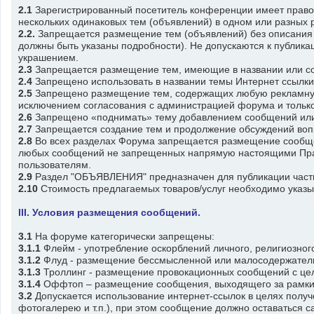
2.1
Зарегистрированный посетитель конференции имеет право 
нескольких одинаковых тем (объявлений) в одном или разных 
2.2.
Запрещается размещение тем (объявлений) без описания с
должны быть указаны подробности). Не допускаются к публикац
украшением.
2.3
Запрещается размещение тем, имеющие в названии или со
2.4
Запрещено использовать в названии темы Интернет ссылки и
2.5
Запрещено размещение тем, содержащих любую рекламную,
исключением согласования с администрацией форума и только
2.6
Запрещено «поднимать» тему добавлением сообщений или с
2.7
Запрещается создание тем и продолжение обсуждений воп
2.8
Во всех разделах Форума запрещается размещение сообще
любых сообщений не запрещенных напрямую настоящими Прави
пользователям.
2.9
Раздел "ОБЪЯВЛЕНИЯ" предназначен для публикации частны
2.10
Стоимость предлагаемых товаров/услуг необходимо указыв
III. Условия размещения сообщений.
3.1
На форуме категорически запрещены:
3.1.1
Флейм - употребление оскорблений личного, религиозного
3.1.2
Флуд - размещение бессмысленной или малосодеpжатель
3.1.3
Троллинг - размещение провокационных сообщений с цель
3.1.4
Оффтоп – размещение сообщения, выходящего за рамки
3.2
Допускается использование интернет-ссылок в целях полу
фотогалерею и т.п.), при этом сообщение должно оставаться с