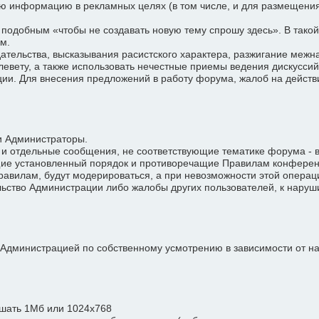
ю информацию в рекламных целях (в том числе, и для размещения 
одобным «чтобы не создавать новую тему спрошу здесь». В такой
м.
льства, высказывания расистского характера, разжигание межнац
ету, а также использовать нечестные приемы ведения дискуссий
и. Для внесения предложений в работу форума, жалоб на действ
и Администраторы.
 и отдельные сообщения, не соответствующие тематике форума - в
ие установленный порядок и противоречащие Правилам конференц
вилам, будут модерироваться, а при невозможности этой операц
ьство Администрации либо жалобы других пользователей, к нару
Администрацией по собственному усмотрению в зависимости от н
шать 1Мб или 1024х768