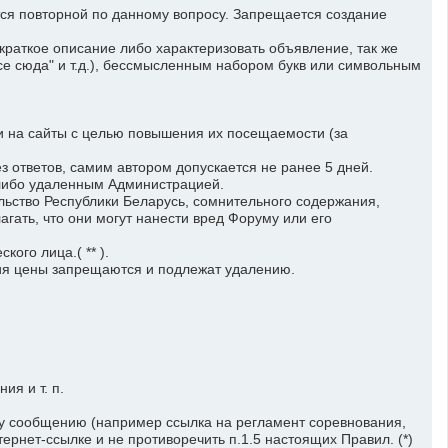
ся повторной по данному вопросу. Запрещается создание
раткое описание либо характеризовать объявление, так же
все сюда" и т.д.), бессмысленным набором букв или символьным
на сайты с целью повышения их посещаемости (за
ответов, самим автором допускается не ранее 5 дней.
либо удаленным Администрацией.
ство Республики Беларусь, сомнительного содержания,
ть, что они могут нанести вред Форуму или его
го лица.( ** ).
ния цены запрещаются и подлежат удалению.
я и т. п.
у сообщению (например ссылка на регламент соревнования,
ернет-ссылке и не противоречить п.1.5 настоящих Правил. (*)