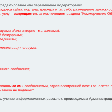
отредактированы или перемещены модераторами!
адреса сайта, портала, треккера и т.п. либо размещение замаскир
 услуг -
запрещается,
за исключением раздела "Коммерческие Объ
дками и/или интернет-магазинами);
й бездорожья;
спедициям;
Администрации форума.
анного сообщения;
ованными ими сообщениями, адрес электронной почты заносится в
иванию не подлежит.
олучение информационных рассылок, производимых Администрацие