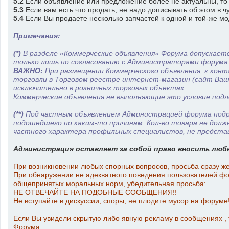
5.2
Если объявление или предложение более не актуальны, то ж
5.3
Если вам есть что продать, не надо дописывать об этом в ч
5.4
Если Вы продаете несколько запчастей к одной и той-же мо
Примечания:
(*)
В разделе «Коммерческие объявления» Форума допускается
только лишь по согласованию с Администраторами форума и 
ВАЖНО:
При размещении Коммерческого объявления, к кон
торговли в Торговом реестре интернет-магазин (сайт Ваш
исключительно в розничных торговых объектах.
Коммерческие объявления не выполняющие это условие под
(**)
Под частным объявлением Администрацией форума подразу
подошедшего по каким-то причинам. Кол-во товара не долж
частного характера профильных специалистов, не предста
Администрация оставляет за собой право вносить любы
При возникновении любых спорных вопросов, просьба сразу ж
При обнаружении не адекватного поведения пользователей фор
общепринятых моральных норм, убедительная просьба:
НЕ ОТВЕЧАЙТЕ НА ПОДОБНЫЕ СООБЩЕНИЯ!!
Не вступайте в дискуссии, споры, не плодите мусор на форуме!
Если Вы увидели скрытую либо явную рекламу в сообщениях ,
Форума.