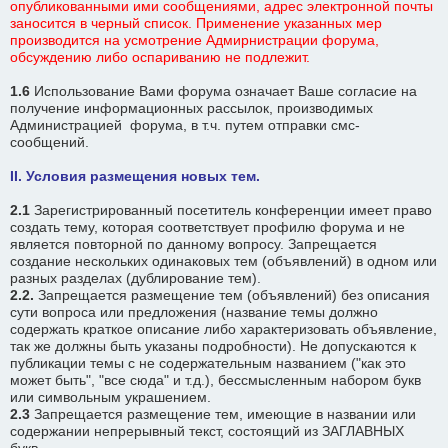
опубликованными ими сообщениями, адрес электронной почты
заносится в черный список. Применение указанных мер
производится на усмотрение Адмирнистрации форума,
обсуждению либо оспариванию не подлежит.
1.6
Использование Вами форума означает Ваше согласие на
получение информационных рассылок, производимых
Администрацией форума, в т.ч. путем отправки смс-
сообщений.
II. Условия размещения новых тем.
2.1
Зарегистрированный посетитель конференции имеет право
создать тему, которая соответствует профилю форума и не
является повторной по данному вопросу. Запрещается
создание нескольких одинаковых тем (объявлений) в одном или
разных разделах (дублирование тем).
2.2.
Запрещается размещение тем (объявлений) без описания
сути вопроса или предложения (название темы должно
содержать краткое описание либо характеризовать объявление,
так же должны быть указаны подробности). Не допускаются к
публикации темы с не содержательным названием ("как это
может быть", "все сюда" и т.д.), бессмысленным набором букв
или символьным украшением.
2.3
Запрещается размещение тем, имеющие в названии или
содержании непрерывный текст, состоящий из ЗАГЛАВНЫХ