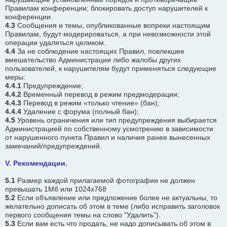
Правилам конференции; блокировать доступ нарушителей к
конференции.
4.3
Сообщения и темы, опубликованные вопреки настоящим
Правилам, будут модерироваться, а при невозможности этой
операции удаляться целиком.
4.4
За не соблюдение настоящих Правил, повлекшее
вмешательство Администрации либо жалобы других
пользователей, к нарушителям будут применяться следующие
меры:
4.4.1
Предупреждение;
4.4.2
Временный перевод в режим предмодерации;
4.4.3
Перевод в режим «только чтение» (бан);
4.4.4
Удаление с форума (полный бан);
4.5
Уровень ограничения или тип предупреждения выбирается
Администрацией по собственному усмотрению в зависимости
от нарушенного пункта Правил и наличия ранее вынесенных
замечаний/предупреждений.
V. Рекомендации.
5.1
Размер каждой прилагаемой фотографии не должен
превышать 1Мб или 1024х768
5.2
Если объявление или предложение более не актуальны, то
желательно дописать об этом в теме (либо исправить заголовок
первого сообщения темы на слово "Удалить").
5.3
Если вам есть что продать, не надо дописывать об этом в