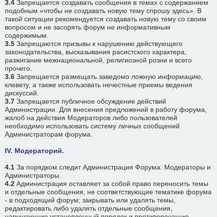
3.4
Запрещается создавать сообщения в темах с содержанием
подобным «чтобы не создавать новую тему спрошу здесь». В
такой ситуации рекомендуется создавать новую тему со своим
вопросом и не засорять форум не информативным
содержимым.
3.5
Запрещаются призывы к нарушению действующего
законодательства, высказывания расистского характера,
разжигание межнациональной, религиозной розни и всего
прочего.
3.6
Запрещается размещать заведомо ложную информацию,
клевету, а также использовать нечестные приемы ведения
дискуссий.
3.7
Запрещается публичное обсуждение действий
Администрации. Для внесения предложений в работу форума,
жалоб на действия Модераторов либо пользователей
необходимо использовать систему личных сообщений
Администраторам форума.
IV. Модераторий.
4.1
За порядком следит Администрация Форума: Модераторы и
Администраторы.
4.2
Администрация оставляет за собой право переносить темы
и отдельные сообщения, не соответствующие тематике форума
- в подходящий форум; закрывать или удалять темы,
редактировать либо удалять отдельные сообщения,
нарушающие установленный порядок и противоречащие