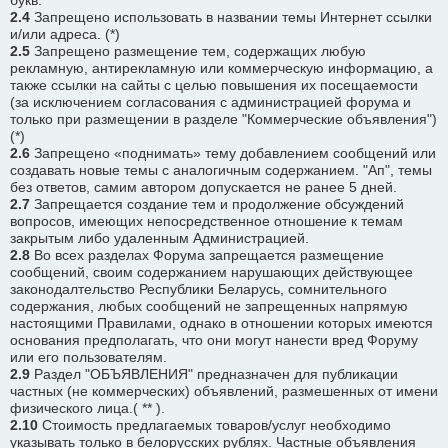
букв.
2.4
Запрещено использовать в названии темы Интернет ссылки
и/или адреса. (*)
2.5
Запрещено размещение тем, содержащих любую
рекламную, антирекламную или коммерческую информацию, а
также ссылки на сайты с целью повышения их посещаемости
(за исключением согласования с администрацией форума и
только при размещении в разделе "Коммерческие объявления")
(*)
2.6
Запрещено «поднимать» тему добавлением сообщений или
создавать новые темы с аналогичным содержанием. "Ап", темы
без ответов, самим автором допускается не ранее 5 дней.
2.7
Запрещается создание тем и продолжение обсуждений
вопросов, имеющих непосредственное отношение к темам
закрытым либо удаленным Администрацией.
2.8
Во всех разделах Форума запрещается размещение
сообщений, своим содержанием нарушающих действующее
законодалтельство Республики Беларусь, сомнительного
содержания, любых сообщений не запрещенных напрямую
настоящими Правилами, однако в отношении которых имеются
основания предполагать, что они могут нанести вред Форуму
или его пользователям.
2.9
Раздел "ОБЪЯВЛЕНИЯ" предназначен для публикации
частных (не коммерческих) объявлений, размешенных от имени
физического лица.( ** ).
2.10
Стоимость предлагаемых товаров/услуг необходимо
указывать только в белорусских рублях. Частные объявления