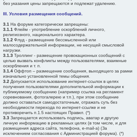
без указания цены запрещаются и подлежат удалению.
III. Условия размещения сообщений.
3.1
На форуме категорически запрещены:
3.1.1
Флейм - употребление оскорблений личного,
религиозного, национального характера.
3.1.2
Флуд - размещение бессмысленной или
малосодеpжательной информации, не несущей смысловой
нагрузки.
3.1.3
Троллинг - размещение провокационных сообщений с
целью вызвать конфликты между пользователями, взаимные
оскорбления и т. п.
3.1.4
Оффтоп – размещение сообщения, выходящего за рамки
изначально установленной темы общения.
3.2
Допускается использование интернет-ссылок в целях
получения пользователями дополнительной информации к
публикуемому сообщению (например ссылка на регламент
соревнования, фотогалерею и т.п.), при этом сообщение
должно оставаться самодостаточным, отражать суть без
необходимости перехода по интернет-ссылке и не
противоречить п.1.5 настоящих Правил. (*)
3.3
Запрещается использовать подпись, аватар и другую
личную информацию в рекламных целях (в том числе, и для
размещения адреса сайта, телефона, e-mail-а) (За
исключением согласования с Администрацией форума). (*)