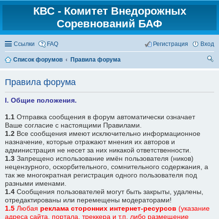
КВС - Комитет Внедорожных
Соревнований БАФ
Ссылки
FAQ
Регистрация
Вход
Список форумов
Правила форума
ои
Правила форума
ск
I. Общие положения.
1.1
Отправка сообщения в форум автоматически означает
Ваше согласие с настоящими Правилами.
1.2
Все сообщения имеют исключительно информационное
назначение, которые отражают мнения их авторов и
администрация не несет за них никакой ответственности.
1.3
Запрещено использование имён пользователя (ников)
нецензурного, оскорбительного, сомнительного содержания, а
так же многократная регистрация одного пользователя под
разными именами.
1.4
Сообщения пользователей могут быть закрыты, удалены,
отредактированы или перемещены модераторами!
1.5
Любая
реклама
сторонних интернет-ресурсов
(указание
адреса сайта, портала, треккера и т.п. либо размещение