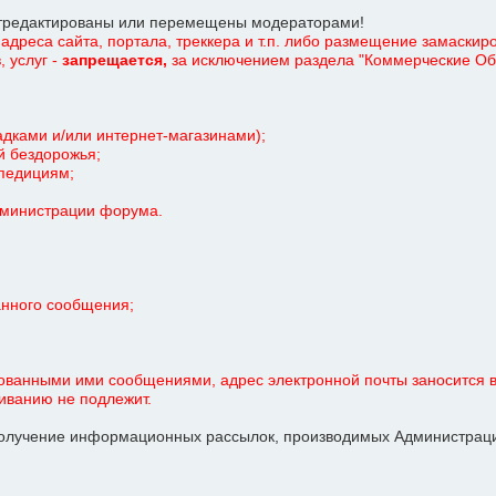
отредактированы или перемещены модераторами!
адреса сайта, портала, треккера и т.п. либо размещение замаскир
 услуг -
запрещается,
за исключением раздела "Коммерческие Объ
дками и/или интернет-магазинами);
й бездорожья;
спедициям;
Администрации форума.
анного сообщения;
ованными ими сообщениями, адрес электронной почты заносится в
иванию не подлежит.
олучение информационных рассылок, производимых Администрацие