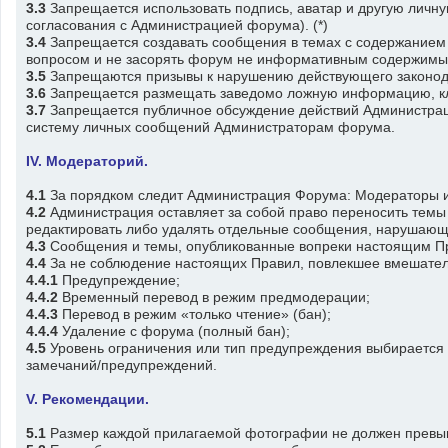
3.3
Запрещается использовать подпись, аватар и другую личну
согласования с Администрацией форума). (*)
3.4
Запрещается создавать сообщения в темах с содержанием п
вопросом и не засорять форум не информативным содержимы
3.5
Запрещаются призывы к нарушению действующего законодате
3.6
Запрещается размещать заведомо ложную информацию, клев
3.7
Запрещается публичное обсуждение действий Администраци
систему личных сообщений Администраторам форума.
IV. Модераторий.
4.1
За порядком следит Администрация Форума: Модераторы 
4.2
Администрация оставляет за собой право переносить темы
редактировать либо удалять отдельные сообщения, нарушающ
4.3
Сообщения и темы, опубликованные вопреки настоящим Пра
4.4
За не соблюдение настоящих Правил, повлекшее вмешател
4.4.1
Предупреждение;
4.4.2
Временный перевод в режим предмодерации;
4.4.3
Перевод в режим «только чтение» (бан);
4.4.4
Удаление с форума (полный бан);
4.5
Уровень ограничения или тип предупреждения выбирается 
замечаний/предупреждений.
V. Рекомендации.
5.1
Размер каждой прилагаемой фотографии не должен превы