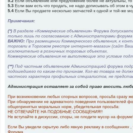
5.2
Если объявление или предложение более не актуальны, то ж
5.3
Если вам есть что продать, не надо дописывать об этом в ч
5.4
Если Вы продаете несколько запчастей к одной и той-же мо
Примечания:
(*)
В разделе «Коммерческие объявления» Форума допускается
только лишь по согласованию с Администраторами форума и 
ВАЖНО:
При размещении Коммерческого объявления, к кон
торговли в Торговом реестре интернет-магазин (сайт Ваш
исключительно в розничных торговых объектах.
Коммерческие объявления не выполняющие это условие под
(**)
Под частным объявлением Администрацией форума подразу
подошедшего по каким-то причинам. Кол-во товара не долж
частного характера профильных специалистов, не предста
Администрация оставляет за собой право вносить любы
При возникновении любых спорных вопросов, просьба сразу ж
При обнаружении не адекватного поведения пользователей фор
общепринятых моральных норм, убедительная просьба:
НЕ ОТВЕЧАЙТЕ НА ПОДОБНЫЕ СООБЩЕНИЯ!!
Не вступайте в дискуссии, споры, не плодите мусор на форуме!
Если Вы увидели скрытую либо явную рекламу в сообщениях ,
Форума.