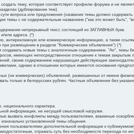
создать тему, которая соответствует профилю форума и не являет
разделах (дублирование тем).
ути вопроса или предложения (название темы должно содержать к
ии темы с не содержательным названием ("как это может быть", "
держании непрерывный текст, состоящий из ЗАГЛАВНЫХ букв.
/или адреса. (*)
 антирекламную или коммерческую информацию, а также ссылки 
 при размещении в разделе "Коммерческие объявления") (*)
оздавать новые темы с аналогичным содержанием. "Ап", темы без 
росов, имеющих непосредственное отношение к темам закрытым 
ний, своим содержанием нарушающих действующее законодалтель
лами, однако в отношении которых имеются основания предполага
х (не коммерческих) объявлений, размешенных от имени физическо
ать только в белорусских рублях. Частные объявления без указа
, национального характера.
ной информации, не несущей смысловой нагрузки.
ю вызвать конфликты между пользователями, взаимные оскорблени
 изначально установленной темы общения.
чения пользователями дополнительной информации к публикуемом
амодостаточным, отражать суть без необходимости перехода по инт