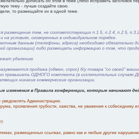
елательно дописать об этом в теме (либо исправить заголовок пе
ужую тему - лучше создайте свою.
дели, то размещайте их в одной теме.
 размещение тем, не соответствующих п.1.5, п.2.4, п.2.5, п.3.
на условиях, оговоренных в индивидуальном порядке.
тактным данным (телефоны, адреса) необходимо обязательно д
ей организации) либо размещать информацию о том, что продаж
лежат удалению.
мевается продажа (обмен, спрос) б/у товара "со своей" машины
но превышать ОДНОГО комплекта (в исключительных случаях ДВ
вляющих никакие коммерческие организации.
е изменения в Правила конференции, которые начинают де
е уведомлять Администрацию.
ума, проявления грубости, хамства, не уважения к собеседнику и
!!
 темах, размещенных ссылках, равно как и любые другие нарушен