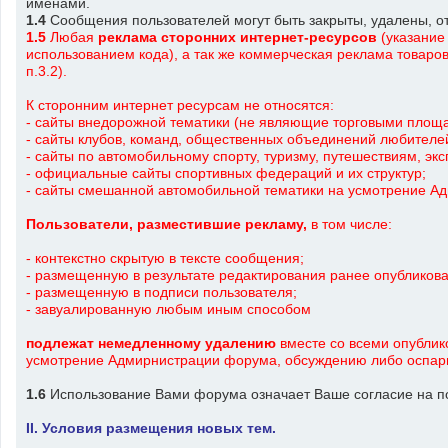
именами.
1.4
Сообщения пользователей могут быть закрыты, удалены, 
1.5
Любая
реклама
сторонних интернет-ресурсов
(указание 
использованием кода), а так же коммерческая реклама товаров,
п.3.2).
К сторонним интернет ресурсам не относятся:
- сайты внедорожной тематики (не являющие торговыми площа
- сайты клубов, команд, общественных объединений любителе
- сайты по автомобильному спорту, туризму, путешествиям, эк
- официальные сайты спортивных федераций и их структур;
- сайты смешанной автомобильной тематики на усмотрение 
Пользователи, разместившие рекламу
,
в том числе:
- контекстно скрытую в тексте сообщения;
- размещенную в результате редактирования ранее опубликов
- размещенную в подписи пользователя;
- завуалированную любым иным способом
подлежат немедленному удалению
вместе со всеми опублик
усмотрение Адмирнистрации форума, обсуждению либо оспар
1.6
Использование Вами форума означает Ваше согласие на п
II. Условия размещения новых тем.