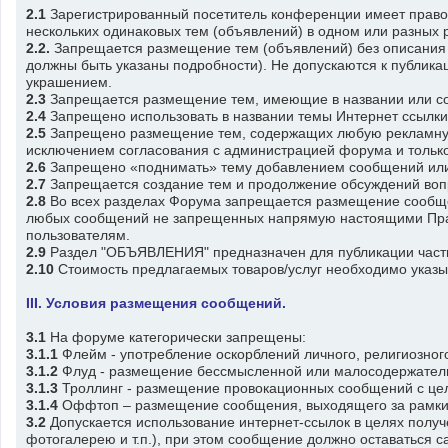
2.1
Зарегистрированный посетитель конференции имеет право 
нескольких одинаковых тем (объявлений) в одном или разных 
2.2.
Запрещается размещение тем (объявлений) без описания с
должны быть указаны подробности). Не допускаются к публикац
украшением.
2.3
Запрещается размещение тем, имеющие в названии или со
2.4
Запрещено использовать в названии темы Интернет ссылки и
2.5
Запрещено размещение тем, содержащих любую рекламную,
исключением согласования с администрацией форума и только
2.6
Запрещено «поднимать» тему добавлением сообщений или с
2.7
Запрещается создание тем и продолжение обсуждений воп
2.8
Во всех разделах Форума запрещается размещение сообще
любых сообщений не запрещенных напрямую настоящими Прави
пользователям.
2.9
Раздел "ОБЪЯВЛЕНИЯ" предназначен для публикации частны
2.10
Стоимость предлагаемых товаров/услуг необходимо указыв
III. Условия размещения сообщений.
3.1
На форуме категорически запрещены:
3.1.1
Флейм - употребление оскорблений личного, религиозного
3.1.2
Флуд - размещение бессмысленной или малосодеpжатель
3.1.3
Троллинг - размещение провокационных сообщений с цель
3.1.4
Оффтоп – размещение сообщения, выходящего за рамки
3.2
Допускается использование интернет-ссылок в целях полу
фотогалерею и т.п.), при этом сообщение должно оставаться с