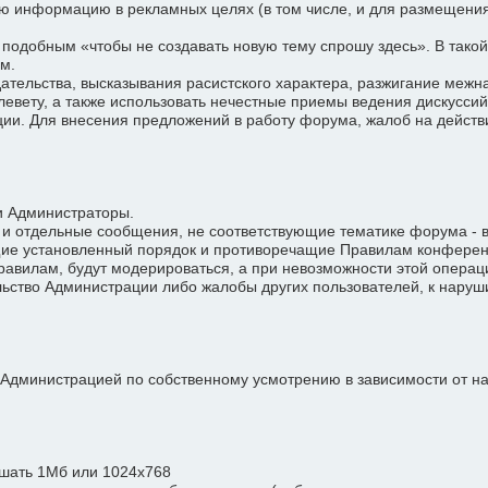
ю информацию в рекламных целях (в том числе, и для размещения 
одобным «чтобы не создавать новую тему спрошу здесь». В такой
м.
льства, высказывания расистского характера, разжигание межнац
ету, а также использовать нечестные приемы ведения дискуссий
и. Для внесения предложений в работу форума, жалоб на действ
и Администраторы.
 и отдельные сообщения, не соответствующие тематике форума - в
ие установленный порядок и противоречащие Правилам конференц
вилам, будут модерироваться, а при невозможности этой операц
ьство Администрации либо жалобы других пользователей, к нару
Администрацией по собственному усмотрению в зависимости от н
шать 1Мб или 1024х768