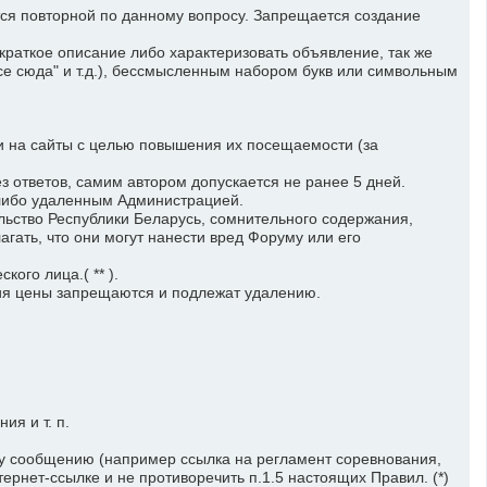
ся повторной по данному вопросу. Запрещается создание
раткое описание либо характеризовать объявление, так же
все сюда" и т.д.), бессмысленным набором букв или символьным
на сайты с целью повышения их посещаемости (за
ответов, самим автором допускается не ранее 5 дней.
либо удаленным Администрацией.
ство Республики Беларусь, сомнительного содержания,
ть, что они могут нанести вред Форуму или его
го лица.( ** ).
ния цены запрещаются и подлежат удалению.
я и т. п.
у сообщению (например ссылка на регламент соревнования,
ернет-ссылке и не противоречить п.1.5 настоящих Правил. (*)