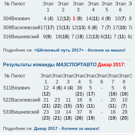
№
Пилот
Этап
Этап
Этап
Этап
Этап
Этап
Эт
1
2
3
4
5
6
304
Вязович
4 (
4
)
12(
12
)
1
(
9
)
14(
11
)
4 (
9
)
10(
7
)
8(
309
Василевский
17(
17
)
15(
13
)
12(
13
)
8 (
8
)
7 (
7
)
17(
10
)
7(
316
Вишневский
9(
9
)
18(
18
)
7 (1
8
)
12(
13
)
6(
11
)
7 (
11
)
6(
1
Подробнее см.
«Шёлковый путь 2017» - болеем за наших!
Результаты команды
МАЗСПОРТАВТО
Дакар 2017
:
№
Пилот
Этап
Этап
Этап
Этап
Этап
Этап
Этап
Этап
Э
1
2
3
4
5
6
7
8
511
Вязович
12
4 (
6
)
4 (
4
)
36
5
5
6
-
(
12
)
(
21
)
(
17
)
(
16
)
(
16
)
522
Василевский
21
23
11
16
6
20
10
-
(
21
)
(
22
)
(
15
)
(
15
)
(
11
)
(
11
)
(
7
)
533
Вишневский
23
19
14
37
8
16
28
-
(
23
)
(
21
)
(
18
)
(
26
)
(
19
)
(
19
)
(
20
)
Подробнее см.
Дакар 2017 - болеем за наших!