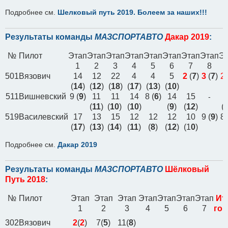
Подробнее см.
Шелковый путь 2019. Болеем за наших!!!
Результаты команды
МАЗСПОРТАВТО
Дакар 2019
:
№
Пилот
Этап
Этап
Этап
Этап
Этап
Этап
Этап
Этап
Э
1
2
3
4
5
6
7
8
501
Вязович
14
12
22
4
4
5
2
(
7
)
3
(
7
)
2
(
14
)
(
12
)
(
18
)
(
17
)
(
13
)
(
10
)
511
Вишневский
9 (
9
)
11
11
14
8 (
6
)
14
15
-
(
11
)
(
10
)
(
10
)
(
9
)
(
12
)
(
519
Василевский
17
13
15
12
12
12
10
9 (
9
)
8 
(
17
)
(
13
)
(
14
)
(
11
)
(
8
)
(
12
)
(1
0
)
Подробнее см.
Дакар 2019
Результаты команды
МАЗСПОРТАВТО
Шёлковый
Путь 2018
:
№
Пилот
Этап
Этап
Этап
Этап
Этап
Этап
Этап
Ит
1
2
3
4
5
6
7
гон
302
Вязович
2
(
2
)
7(
5
)
11(
8
)