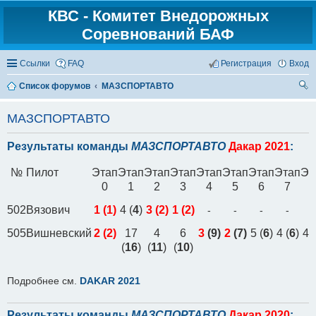
КВС - Комитет Внедорожных
Соревнований БАФ
Ссылки
FAQ
Регистрация
Вход
Список форумов
МАЗСПОРТАВТО
ои
МАЗСПОРТАВТО
ск
Результаты команды
МАЗСПОРТАВТО
Дакар 2021
:
№
Пилот
Этап
Этап
Этап
Этап
Этап
Этап
Этап
Этап
Эт
0
1
2
3
4
5
6
7
502
Вязович
1 (1)
4 (
4
)
3 (2)
1 (2)
-
-
-
-
-
505
Вишневский
2 (2)
17
4
6
3
(9)
2
(7)
5 (
6
)
4 (
6
)
4 (
(
16
)
(
11
)
(
10
)
Подробнее см.
DAKAR 2021
Результаты команды
МАЗСПОРТАВТО
Дакар 2020
: