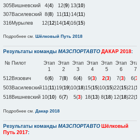
305
Вишневский
4(
4
)
12(
9
)
13(
10
)
307
Василевский
8(
8
)
11(
11
)
14(
11
)
316
Мурылев
12(
12
)
14(
14
)
16(
15
)
Подробнее см.
Шёлковый Путь 2018
Результаты команды
МАЗСПОРТАВТО
ДАКАР 2018
:
№
Пилот
Этап
Этап
Этап
Этап
Этап
Этап
Эта
1
2
3
4
5
6
7
512
Вязович
6(
6
)
7(
8
)
6(
4
)
9(
3
)
2
(
3
)
7(
3
)
6(
3
)
503
Василевский
11(
11
)
19(
19
)
10(
18
)
15(
15
)
10(
15
)
22(
15
)
21(
1
518
Вишневский
10(
10
)
6(
7
)
5(
3
)
18(
13
)
8(
18
)
12(
18
)
22(
1
Подробнее см.
Дакар 2018
Результаты команды
МАЗСПОРТАВТО
Шёлковый
Путь 2017
: