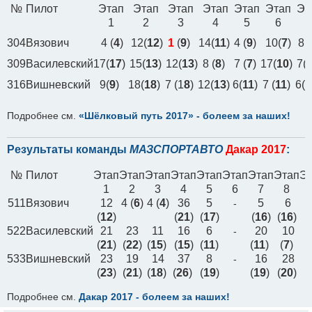
№
Пилот
Этап
Этап
Этап
Этап
Этап
Этап
Эт
1
2
3
4
5
6
304
Вязович
4 (
4
)
12(
12
)
1
(
9
)
14(
11
)
4 (
9
)
10(
7
)
8(
309
Василевский
17(
17
)
15(
13
)
12(
13
)
8 (
8
)
7 (
7
)
17(
10
)
7(
316
Вишневский
9(
9
)
18(
18
)
7 (1
8
)
12(
13
)
6(
11
)
7 (
11
)
6(
1
Подробнее см.
«Шёлковый путь 2017» - болеем за наших!
Результаты команды
МАЗСПОРТАВТО
Дакар 2017
:
№
Пилот
Этап
Этап
Этап
Этап
Этап
Этап
Этап
Этап
Э
1
2
3
4
5
6
7
8
511
Вязович
12
4 (
6
)
4 (
4
)
36
5
5
6
-
(
12
)
(
21
)
(
17
)
(
16
)
(
16
)
522
Василевский
21
23
11
16
6
20
10
-
(
21
)
(
22
)
(
15
)
(
15
)
(
11
)
(
11
)
(
7
)
533
Вишневский
23
19
14
37
8
16
28
-
(
23
)
(
21
)
(
18
)
(
26
)
(
19
)
(
19
)
(
20
)
Подробнее см.
Дакар 2017 - болеем за наших!