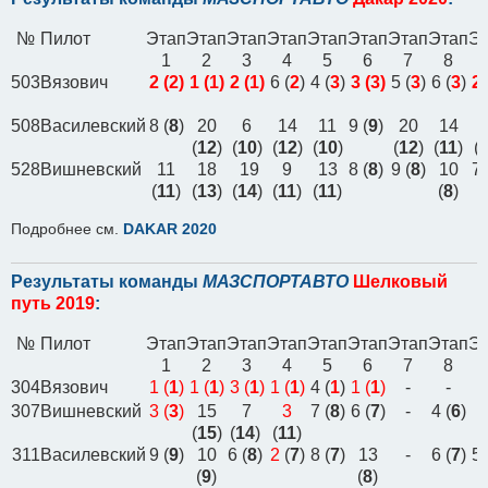
№
Пилот
Этап
Этап
Этап
Этап
Этап
Этап
Этап
Этап
Э
1
2
3
4
5
6
7
8
503
Вязович
2 (2)
1 (1)
2 (1)
6 (
2
)
4 (
3
)
3 (3)
5 (
3
)
6 (
3
)
2 
508
Василевский
8 (
8
)
20
6
14
11
9 (
9
)
20
14
(
12
)
(
10
)
(
12
)
(
10
)
(
12
)
(
11
)
(
528
Вишневский
11
18
19
9
13
8 (
8
)
9 (
8
)
10
7 
(
11
)
(
13
)
(
14
)
(
11
)
(
11
)
(
8
)
Подробнее см.
DAKAR 2020
Результаты команды
МАЗСПОРТАВТО
Шелковый
путь 2019
:
№
Пилот
Этап
Этап
Этап
Этап
Этап
Этап
Этап
Этап
Э
1
2
3
4
5
6
7
8
304
Вязович
1 (
1
)
1 (
1
)
3 (
1
)
1 (
1
)
4 (
1
)
1 (
1
)
-
-
307
Вишневский
3 (
3
)
15
7
3
7 (
8
)
6 (
7
)
-
4 (
6
)
(
15
)
(
14
)
(
11
)
(
311
Василевский
9 (
9
)
10
6 (
8
)
2
(
7
)
8 (
7
)
13
-
6 (
7
)
5 
(
9
)
(
8
)