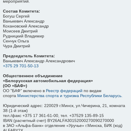
мероприятий.
Состав Комитета:
Богуш Сергей
Ванькевич Александр
Кохановский Александр
Моисеев Дмитрий
Рудницкий Владимир
Сенчук Ольга
Чура Дмитрий
Председатель Комитета:
Ванькевич Александр Александрович
+375 29 701-50-13
Общественное объединение
«Белорусская автомобильная федерация»
(ОО «БАФ»)
ОО "БАФ" включено в
Реестр федераций
по видам
спорта
Министерства спорта и туризма Республики Беларусь.
Юридический адрес: 220029 г.Минск, ул.Чичерина, 21, комната
38 (1-й этаж)
тел./факс +375 17 361-61-00, тел. +37529 135-89-15
IBAN (расчетный счет) BY26ALFA30152000270090270000
в ЗАО «Альфа-Банк» отделение «Уручье» г.Минска, БИК (код)
ALFABY2X