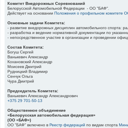
Комитет Внедорожных Соревнований
Белорусской Автомобильной Федерации - ОО "БАФ".
Действует на основании
Положения о профильном комитете О
Основные задачи Комитета:
- развитие внедорожных дисциплин автомобильного спорта: ра
- разработка и ведение нормативной документации по указан
- непосредственное участие в организации и проведении офи
Состав Комитета:
Богуш Сергей
Ванькевич Александр
Кохановский Александр
Моисеев Дмитрий
Рудницкий Владимир
Сенчук Ольга
Чура Дмитрий
Председатель Комитета:
Ванькевич Александр Александрович
+375 29 701-50-13
Общественное объединение
«Белорусская автомобильная федерация»
(ОО «БАФ»)
ОО "БАФ" включено в
Реестр федераций
по видам спорта
Мини