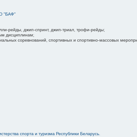
О "БАФ"
лли-рейды, джип-спринт, джип-триал, трофи-рейды;
ным дисциплинам;
циальных соревнований, спортивных и спортивно-массовых меропр
стерства спорта и туризма Республики Беларусь.