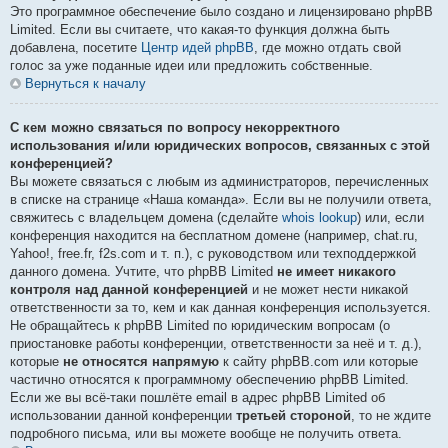
Это программное обеспечение было создано и лицензировано phpBB
Limited. Если вы считаете, что какая-то функция должна быть
добавлена, посетите
Центр идей phpBB
, где можно отдать свой
голос за уже поданные идеи или предложить собственные.
Вернуться к началу
С кем можно связаться по вопросу некорректного
использования и/или юридических вопросов, связанных с этой
конференцией?
Вы можете связаться с любым из администраторов, перечисленных
в списке на странице «Наша команда». Если вы не получили ответа,
свяжитесь с владельцем домена (сделайте
whois lookup
) или, если
конференция находится на бесплатном домене (например, chat.ru,
Yahoo!, free.fr, f2s.com и т. п.), с руководством или техподдержкой
данного домена. Учтите, что phpBB Limited
не имеет никакого
контроля над данной конференцией
и не может нести никакой
ответственности за то, кем и как данная конференция используется.
Не обращайтесь к phpBB Limited по юридическим вопросам (о
приостановке работы конференции, ответственности за неё и т. д.),
которые
не относятся напрямую
к сайту phpBB.com или которые
частично относятся к программному обеспечению phpBB Limited.
Если же вы всё-таки пошлёте email в адрес phpBB Limited об
использовании данной конференции
третьей стороной
, то не ждите
подробного письма, или вы можете вообще не получить ответа.